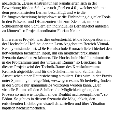
abzufedern. „Diese Anstrengungen kanalisierten sich in der
Bewerbung für den Schulversuch ‚PerLen 4.0‘, welcher sich mit
dem personalisierten Lernen beschäftigt und wie die
Prüfungsvorbereitung beispielsweise die Einbindung digitaler Tools
in den Präsenz- und Distanzunterricht zum Ziele hat, um den
Schülerinnen und Schülern ein individuelles Lernangebot anbieten
zu können“ so Projektkoordinator Florian Neder.
Ein weiteres Projekt, was dies unterstreicht, ist die Kooperation mit
der Hochschule Hof, bei der ein Lern-Angebot im Bereich Virtual-
Reality entstanden ist. „Die Berufsschule Kronach liefert hierbei den
notwendigen fachlichen Input, um ein möglichst praxisnahes
Szenario darstellen zu können. Die Hochschule Hof übernimmt dies
in die Programmierung des virtuellen Raums“ so Brückner. In
diesem Projekt wird der Technik-Raum des Kreiskulturraums
Kronach abgebildet und für die Schülerinnen und Schüler das
Austauschen einer Hauptsicherung simuliert. Dies wird in der Praxis
unter Spannung durchgeführt, weswegen es aus Sicherheitsgründen
in der Schule nur spannungslos vollzogen werden kann. „Der
virtuelle Raum soll den Schülern die Möglichkeit geben, den
Prozess so nah wie möglich an der Realität nachzuempfinden“, so
Böhm. So gibt es in diesem Szenario die Möglichkeit, den
entstehenden Lichtbogen visuell darzustellen und über Vibration
haptisch nachzuempfinden.