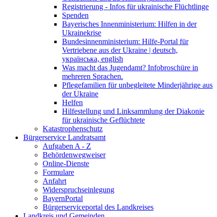
Registrierung - Infos für ukrainische Flüchtlinge
Spenden
Bayerisches Innenministerium: Hilfen in der
Ukrainekrise
Bundesinnenministerium: Hilfe-Portal für
Vertriebene aus der Ukraine | deutsch,
українська, english
Was macht das Jugendamt? Infobroschüre in
mehreren Sprachen.
Pflegefamilien für unbegleitete Minderjährige aus
der Ukraine
Helfen
Hilfestellung und Linksammlung der Diakonie
für ukrainische Geflüchtete
Katastrophenschutz
Bürgerservice Landratsamt
Aufgaben A - Z
Behördenwegweiser
Online-Dienste
Formulare
Anfahrt
Widerspruchseinlegung
BayernPortal
Bürgerserviceportal des Landkreises
Landkreis und Gemeinden