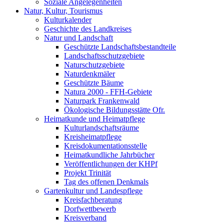
Soziale Angelegenheiten
Natur, Kultur, Tourismus
Kulturkalender
Geschichte des Landkreises
Natur und Landschaft
Geschützte Landschaftsbestandteile
Landschaftsschutzgebiete
Naturschutzgebiete
Naturdenkmäler
Geschützte Bäume
Natura 2000 - FFH-Gebiete
Naturpark Frankenwald
Ökologische Bildungsstätte Ofr.
Heimatkunde und Heimatpflege
Kulturlandschaftsräume
Kreisheimatpflege
Kreisdokumentationsstelle
Heimatkundliche Jahrbücher
Veröffentlichungen der KHPf
Projekt Trinität
Tag des offenen Denkmals
Gartenkultur und Landespflege
Kreisfachberatung
Dorfwettbewerb
Kreisverband