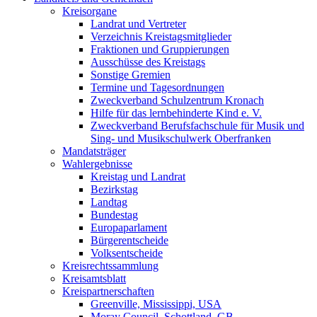
Kreisorgane
Landrat und Vertreter
Verzeichnis Kreistagsmitglieder
Fraktionen und Gruppierungen
Ausschüsse des Kreistags
Sonstige Gremien
Termine und Tagesordnungen
Zweckverband Schulzentrum Kronach
Hilfe für das lernbehinderte Kind e. V.
Zweckverband Berufsfachschule für Musik und
Sing- und Musikschulwerk Oberfranken
Mandatsträger
Wahlergebnisse
Kreistag und Landrat
Bezirkstag
Landtag
Bundestag
Europaparlament
Bürgerentscheide
Volksentscheide
Kreisrechtssammlung
Kreisamtsblatt
Kreispartnerschaften
Greenville, Mississippi, USA
Moray Council, Schottland, GB