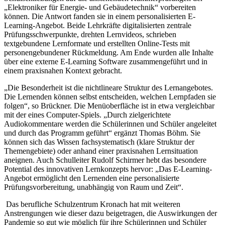
„Elektroniker für Energie- und Gebäudetechnik“ vorbereiten
können. Die Antwort fanden sie in einem personalisierten E-
Learning-Angebot. Beide Lehrkräfte digitalisierten zentrale
Prüfungsschwerpunkte, drehten Lernvideos, schrieben
textgebundene Lernformate und erstellten Online-Tests mit
personengebundener Rückmeldung. Am Ende wurden alle Inhalte
über eine externe E-Learning Software zusammengeführt und in
einem praxisnahen Kontext gebracht.
„Die Besonderheit ist die nichtlineare Struktur des Lernangebotes.
Die Lernenden können selbst entscheiden, welchen Lernpfaden sie
folgen“, so Brückner. Die Menüoberfläche ist in etwa vergleichbar
mit der eines Computer-Spiels. „Durch zielgerichtete
Audiokommentare werden die Schülerinnen und Schüler angeleitet
und durch das Programm geführt“ ergänzt Thomas Böhm. Sie
können sich das Wissen fachsystematisch (klare Struktur der
Themengebiete) oder anhand einer praxisnahen Lernsituation
aneignen. Auch Schulleiter Rudolf Schirmer hebt das besondere
Potential des innovativen Lernkonzepts hervor: „Das E-Learning-
Angebot ermöglicht den Lernenden eine personalisierte
Prüfungsvorbereitung, unabhängig von Raum und Zeit“.
Das berufliche Schulzentrum Kronach hat mit weiteren
Anstrengungen wie dieser dazu beigetragen, die Auswirkungen der
Pandemie so gut wie möglich für ihre Schülerinnen und Schüler