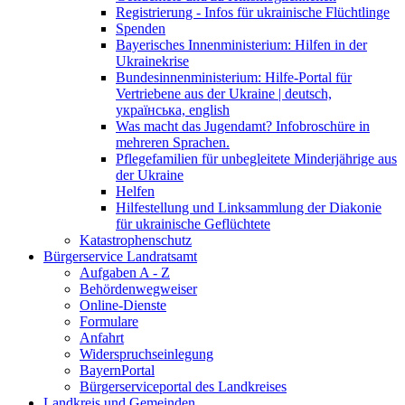
Registrierung - Infos für ukrainische Flüchtlinge
Spenden
Bayerisches Innenministerium: Hilfen in der
Ukrainekrise
Bundesinnenministerium: Hilfe-Portal für
Vertriebene aus der Ukraine | deutsch,
українська, english
Was macht das Jugendamt? Infobroschüre in
mehreren Sprachen.
Pflegefamilien für unbegleitete Minderjährige aus
der Ukraine
Helfen
Hilfestellung und Linksammlung der Diakonie
für ukrainische Geflüchtete
Katastrophenschutz
Bürgerservice Landratsamt
Aufgaben A - Z
Behördenwegweiser
Online-Dienste
Formulare
Anfahrt
Widerspruchseinlegung
BayernPortal
Bürgerserviceportal des Landkreises
Landkreis und Gemeinden