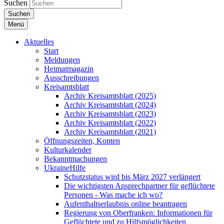
Suchen
Suchen
Menü
Aktuelles
Start
Meldungen
Heimatmagazin
Ausschreibungen
Kreisamtsblatt
Archiv Kreisamtsblatt (2025)
Archiv Kreisamtsblatt (2024)
Archiv Kreisamtsblatt (2023)
Archiv Kreisamtsblatt (2022)
Archiv Kreisamtsblatt (2021)
Öffnungszeiten, Konten
Kulturkalender
Bekanntmachungen
UkraineHilfe
Schutzstatus wird bis März 2027 verlängert
Die wichtigsten Ansprechpartner für geflüchtete
Personen - Was mache ich wo?
Aufenthaltserlaubnis online beantragen
Regierung von Oberfranken: Informationen für
Geflüchtete und zu Hilfsmöglichkeiten