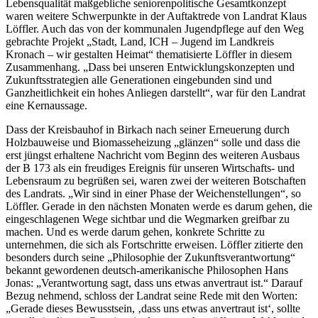
Lebensqualität maßgebliche seniorenpolitische Gesamtkonzept
waren weitere Schwerpunkte in der Auftaktrede von Landrat Klaus
Löffler. Auch das von der kommunalen Jugendpflege auf den Weg
gebrachte Projekt „Stadt, Land, ICH – Jugend im Landkreis
Kronach – wir gestalten Heimat“ thematisierte Löffler in diesem
Zusammenhang. „Dass bei unseren Entwicklungskonzepten und
Zukunftsstrategien alle Generationen eingebunden sind und
Ganzheitlichkeit ein hohes Anliegen darstellt“, war für den Landrat
eine Kernaussage.
Dass der Kreisbauhof in Birkach nach seiner Erneuerung durch
Holzbauweise und Biomasseheizung „glänzen“ solle und dass die
erst jüngst erhaltene Nachricht vom Beginn des weiteren Ausbaus
der B 173 als ein freudiges Ereignis für unseren Wirtschafts- und
Lebensraum zu begrüßen sei, waren zwei der weiteren Botschaften
des Landrats. „Wir sind in einer Phase der Weichenstellungen“, so
Löffler. Gerade in den nächsten Monaten werde es darum gehen, die
eingeschlagenen Wege sichtbar und die Wegmarken greifbar zu
machen. Und es werde darum gehen, konkrete Schritte zu
unternehmen, die sich als Fortschritte erweisen. Löffler zitierte den
besonders durch seine „Philosophie der Zukunftsverantwortung“
bekannt gewordenen deutsch-amerikanische Philosophen Hans
Jonas: „Verantwortung sagt, dass uns etwas anvertraut ist.“ Darauf
Bezug nehmend, schloss der Landrat seine Rede mit den Worten:
„Gerade dieses Bewusstsein, ‚dass uns etwas anvertraut ist‘, sollte