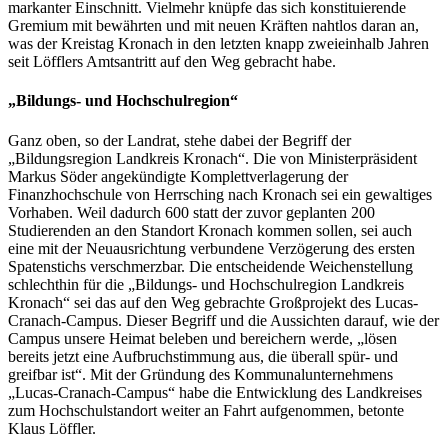
markanter Einschnitt. Vielmehr knüpfe das sich konstituierende
Gremium mit bewährten und mit neuen Kräften nahtlos daran an,
was der Kreistag Kronach in den letzten knapp zweieinhalb Jahren
seit Löfflers Amtsantritt auf den Weg gebracht habe.
„Bildungs- und Hochschulregion“
Ganz oben, so der Landrat, stehe dabei der Begriff der
„Bildungsregion Landkreis Kronach“. Die von Ministerpräsident
Markus Söder angekündigte Komplettverlagerung der
Finanzhochschule von Herrsching nach Kronach sei ein gewaltiges
Vorhaben. Weil dadurch 600 statt der zuvor geplanten 200
Studierenden an den Standort Kronach kommen sollen, sei auch
eine mit der Neuausrichtung verbundene Verzögerung des ersten
Spatenstichs verschmerzbar. Die entscheidende Weichenstellung
schlechthin für die „Bildungs- und Hochschulregion Landkreis
Kronach“ sei das auf den Weg gebrachte Großprojekt des Lucas-
Cranach-Campus. Dieser Begriff und die Aussichten darauf, wie der
Campus unsere Heimat beleben und bereichern werde, „lösen
bereits jetzt eine Aufbruchstimmung aus, die überall spür- und
greifbar ist“. Mit der Gründung des Kommunalunternehmens
„Lucas-Cranach-Campus“ habe die Entwicklung des Landkreises
zum Hochschulstandort weiter an Fahrt aufgenommen, betonte
Klaus Löffler.