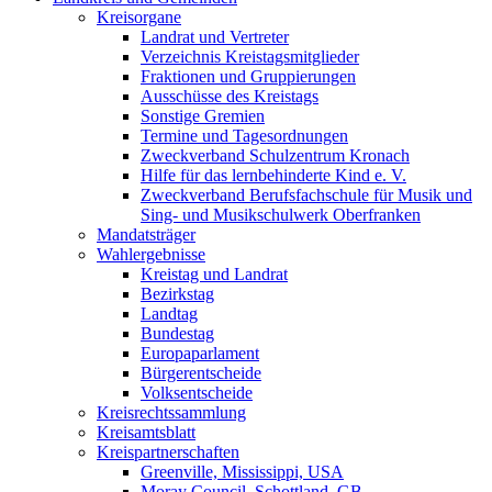
Kreisorgane
Landrat und Vertreter
Verzeichnis Kreistagsmitglieder
Fraktionen und Gruppierungen
Ausschüsse des Kreistags
Sonstige Gremien
Termine und Tagesordnungen
Zweckverband Schulzentrum Kronach
Hilfe für das lernbehinderte Kind e. V.
Zweckverband Berufsfachschule für Musik und
Sing- und Musikschulwerk Oberfranken
Mandatsträger
Wahlergebnisse
Kreistag und Landrat
Bezirkstag
Landtag
Bundestag
Europaparlament
Bürgerentscheide
Volksentscheide
Kreisrechtssammlung
Kreisamtsblatt
Kreispartnerschaften
Greenville, Mississippi, USA
Moray Council, Schottland, GB