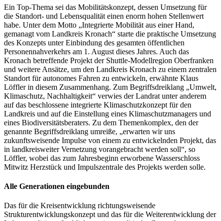
Ein Top-Thema sei das Mobilitätskonzept, dessen Umsetzung für
die Standort- und Lebensqualität einen enorm hohen Stellenwert
habe. Unter dem Motto „Integrierte Mobilität aus einer Hand,
gemanagt vom Landkreis Kronach“ starte die praktische Umsetzung
des Konzepts unter Einbindung des gesamten öffentlichen
Personennahverkehrs am 1. August dieses Jahres. Auch das
Kronach betreffende Projekt der Shuttle-Modellregion Oberfranken
und weitere Ansätze, um den Landkreis Kronach zu einem zentralen
Standort für autonomes Fahren zu entwickeln, erwähnte Klaus
Löffler in diesem Zusammenhang. Zum Begriffsdreiklang „Umwelt,
Klimaschutz, Nachhaltigkeit“ verwies der Landrat unter anderem
auf das beschlossene integrierte Klimaschutzkonzept für den
Landkreis und auf die Einstellung eines Klimaschutzmanagers und
eines Biodiversitätsberaters. Zu dem Themenkomplex, den der
genannte Begriffsdreiklang umreiße, „erwarten wir uns
zukunftsweisende Impulse von einem zu entwickelnden Projekt, das
in landkreisweiter Vernetzung vorangebracht werden soll“, so
Löffler, wobei das zum Jahresbeginn erworbene Wasserschloss
Mitwitz Herzstück und Impulszentrale des Projekts werden solle.
Alle Generationen eingebunden
Das für die Kreisentwicklung richtungsweisende
Strukturentwicklungskonzept und das für die Weiterentwicklung der