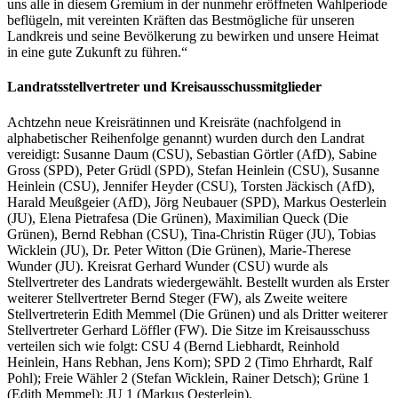
uns alle in diesem Gremium in der nunmehr eröffneten Wahlperiode
beflügeln, mit vereinten Kräften das Bestmögliche für unseren
Landkreis und seine Bevölkerung zu bewirken und unsere Heimat
in eine gute Zukunft zu führen.“
Landratsstellvertreter und Kreisausschussmitglieder
Achtzehn neue Kreisrätinnen und Kreisräte (nachfolgend in
alphabetischer Reihenfolge genannt) wurden durch den Landrat
vereidigt: Susanne Daum (CSU), Sebastian Görtler (AfD), Sabine
Gross (SPD), Peter Grüdl (SPD), Stefan Heinlein (CSU), Susanne
Heinlein (CSU), Jennifer Heyder (CSU), Torsten Jäckisch (AfD),
Harald Meußgeier (AfD), Jörg Neubauer (SPD), Markus Oesterlein
(JU), Elena Pietrafesa (Die Grünen), Maximilian Queck (Die
Grünen), Bernd Rebhan (CSU), Tina-Christin Rüger (JU), Tobias
Wicklein (JU), Dr. Peter Witton (Die Grünen), Marie-Therese
Wunder (JU). Kreisrat Gerhard Wunder (CSU) wurde als
Stellvertreter des Landrats wiedergewählt. Bestellt wurden als Erster
weiterer Stellvertreter Bernd Steger (FW), als Zweite weitere
Stellvertreterin Edith Memmel (Die Grünen) und als Dritter weiterer
Stellvertreter Gerhard Löffler (FW). Die Sitze im Kreisausschuss
verteilen sich wie folgt: CSU 4 (Bernd Liebhardt, Reinhold
Heinlein, Hans Rebhan, Jens Korn); SPD 2 (Timo Ehrhardt, Ralf
Pohl); Freie Wähler 2 (Stefan Wicklein, Rainer Detsch); Grüne 1
(Edith Memmel); JU 1 (Markus Oesterlein).