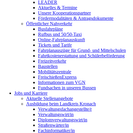
LEADER
Aktuelles & Termine
Unsere Kooperationspartner
Fördermodalitäten & Antragsdokumente
Öffentlicher Nahverkehr
Busfahrpläne
Rufbus und 50/50-Taxi
Online-Fahrplanauskunft
Tickets und Tarife
Fahrplanauszüge für Grund- und Mittelschulen
Fahrtkostenerstattung und Schülerbeförderung
Freizeitverkehr
Baustellen
Mobilitätszentrale
FreischießenExpress
Informationen zum VGN
Fundsachen in unseren Bussen
Jobs und Karriere
Aktuelle Stellenangebote
Ausbildung beim Landkreis Kronach
Verwaltungsfachangestellte/r
Verwaltungswirt/in
Diplomverwaltungswirt/in
Straßenwärter/in
Fachinformatiker/in