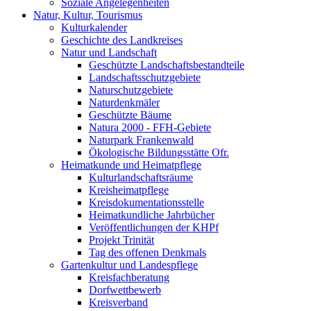
Soziale Angelegenheiten
Natur, Kultur, Tourismus
Kulturkalender
Geschichte des Landkreises
Natur und Landschaft
Geschützte Landschaftsbestandteile
Landschaftsschutzgebiete
Naturschutzgebiete
Naturdenkmäler
Geschützte Bäume
Natura 2000 - FFH-Gebiete
Naturpark Frankenwald
Ökologische Bildungsstätte Ofr.
Heimatkunde und Heimatpflege
Kulturlandschaftsräume
Kreisheimatpflege
Kreisdokumentationsstelle
Heimatkundliche Jahrbücher
Veröffentlichungen der KHPf
Projekt Trinität
Tag des offenen Denkmals
Gartenkultur und Landespflege
Kreisfachberatung
Dorfwettbewerb
Kreisverband