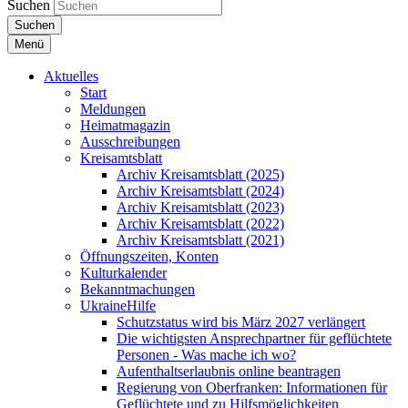
Suchen
Suchen
Menü
Aktuelles
Start
Meldungen
Heimatmagazin
Ausschreibungen
Kreisamtsblatt
Archiv Kreisamtsblatt (2025)
Archiv Kreisamtsblatt (2024)
Archiv Kreisamtsblatt (2023)
Archiv Kreisamtsblatt (2022)
Archiv Kreisamtsblatt (2021)
Öffnungszeiten, Konten
Kulturkalender
Bekanntmachungen
UkraineHilfe
Schutzstatus wird bis März 2027 verlängert
Die wichtigsten Ansprechpartner für geflüchtete
Personen - Was mache ich wo?
Aufenthaltserlaubnis online beantragen
Regierung von Oberfranken: Informationen für
Geflüchtete und zu Hilfsmöglichkeiten