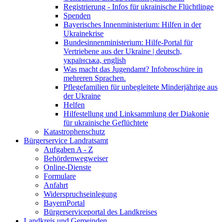
Registrierung - Infos für ukrainische Flüchtlinge
Spenden
Bayerisches Innenministerium: Hilfen in der
Ukrainekrise
Bundesinnenministerium: Hilfe-Portal für
Vertriebene aus der Ukraine | deutsch,
українська, english
Was macht das Jugendamt? Infobroschüre in
mehreren Sprachen.
Pflegefamilien für unbegleitete Minderjährige aus
der Ukraine
Helfen
Hilfestellung und Linksammlung der Diakonie
für ukrainische Geflüchtete
Katastrophenschutz
Bürgerservice Landratsamt
Aufgaben A - Z
Behördenwegweiser
Online-Dienste
Formulare
Anfahrt
Widerspruchseinlegung
BayernPortal
Bürgerserviceportal des Landkreises
Landkreis und Gemeinden