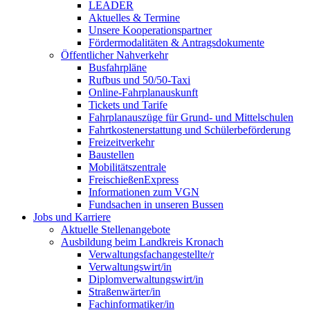
LEADER
Aktuelles & Termine
Unsere Kooperationspartner
Fördermodalitäten & Antragsdokumente
Öffentlicher Nahverkehr
Busfahrpläne
Rufbus und 50/50-Taxi
Online-Fahrplanauskunft
Tickets und Tarife
Fahrplanauszüge für Grund- und Mittelschulen
Fahrtkostenerstattung und Schülerbeförderung
Freizeitverkehr
Baustellen
Mobilitätszentrale
FreischießenExpress
Informationen zum VGN
Fundsachen in unseren Bussen
Jobs und Karriere
Aktuelle Stellenangebote
Ausbildung beim Landkreis Kronach
Verwaltungsfachangestellte/r
Verwaltungswirt/in
Diplomverwaltungswirt/in
Straßenwärter/in
Fachinformatiker/in