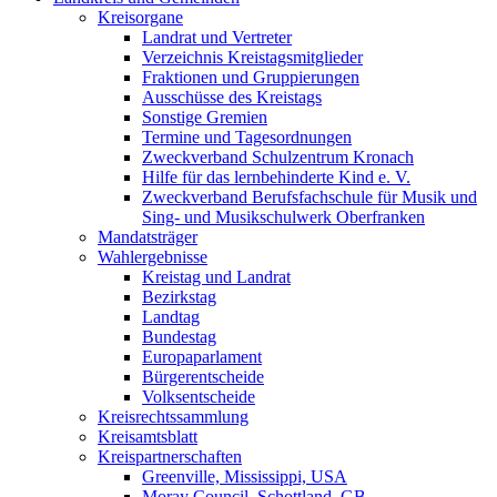
Kreisorgane
Landrat und Vertreter
Verzeichnis Kreistagsmitglieder
Fraktionen und Gruppierungen
Ausschüsse des Kreistags
Sonstige Gremien
Termine und Tagesordnungen
Zweckverband Schulzentrum Kronach
Hilfe für das lernbehinderte Kind e. V.
Zweckverband Berufsfachschule für Musik und
Sing- und Musikschulwerk Oberfranken
Mandatsträger
Wahlergebnisse
Kreistag und Landrat
Bezirkstag
Landtag
Bundestag
Europaparlament
Bürgerentscheide
Volksentscheide
Kreisrechtssammlung
Kreisamtsblatt
Kreispartnerschaften
Greenville, Mississippi, USA
Moray Council, Schottland, GB