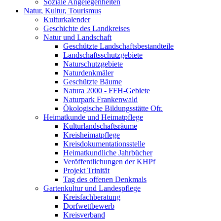
Soziale Angelegenheiten
Natur, Kultur, Tourismus
Kulturkalender
Geschichte des Landkreises
Natur und Landschaft
Geschützte Landschaftsbestandteile
Landschaftsschutzgebiete
Naturschutzgebiete
Naturdenkmäler
Geschützte Bäume
Natura 2000 - FFH-Gebiete
Naturpark Frankenwald
Ökologische Bildungsstätte Ofr.
Heimatkunde und Heimatpflege
Kulturlandschaftsräume
Kreisheimatpflege
Kreisdokumentationsstelle
Heimatkundliche Jahrbücher
Veröffentlichungen der KHPf
Projekt Trinität
Tag des offenen Denkmals
Gartenkultur und Landespflege
Kreisfachberatung
Dorfwettbewerb
Kreisverband