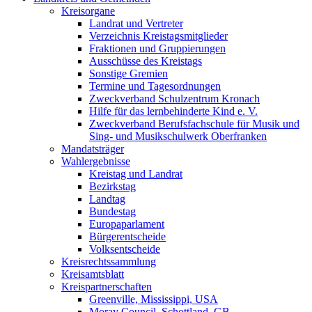
Kreisorgane
Landrat und Vertreter
Verzeichnis Kreistagsmitglieder
Fraktionen und Gruppierungen
Ausschüsse des Kreistags
Sonstige Gremien
Termine und Tagesordnungen
Zweckverband Schulzentrum Kronach
Hilfe für das lernbehinderte Kind e. V.
Zweckverband Berufsfachschule für Musik und
Sing- und Musikschulwerk Oberfranken
Mandatsträger
Wahlergebnisse
Kreistag und Landrat
Bezirkstag
Landtag
Bundestag
Europaparlament
Bürgerentscheide
Volksentscheide
Kreisrechtssammlung
Kreisamtsblatt
Kreispartnerschaften
Greenville, Mississippi, USA
Moray Council, Schottland, GB