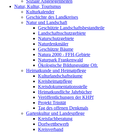
Soziale Angelegenheiten
Natur, Kultur, Tourismus
Kulturkalender
Geschichte des Landkreises
Natur und Landschaft
Geschützte Landschaftsbestandteile
Landschaftsschutzgebiete
Naturschutzgebiete
Naturdenkmäler
Geschützte Bäume
Natura 2000 - FFH-Gebiete
Naturpark Frankenwald
Ökologische Bildungsstätte Ofr.
Heimatkunde und Heimatpflege
Kulturlandschaftsräume
Kreisheimatpflege
Kreisdokumentationsstelle
Heimatkundliche Jahrbücher
Veröffentlichungen der KHPf
Projekt Trinität
Tag des offenen Denkmals
Gartenkultur und Landespflege
Kreisfachberatung
Dorfwettbewerb
Kreisverband