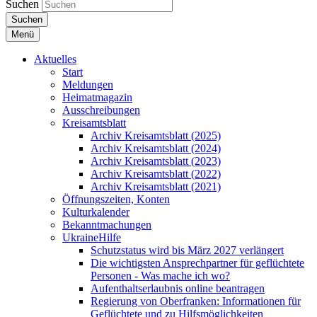
Suchen
Suchen
Menü
Aktuelles
Start
Meldungen
Heimatmagazin
Ausschreibungen
Kreisamtsblatt
Archiv Kreisamtsblatt (2025)
Archiv Kreisamtsblatt (2024)
Archiv Kreisamtsblatt (2023)
Archiv Kreisamtsblatt (2022)
Archiv Kreisamtsblatt (2021)
Öffnungszeiten, Konten
Kulturkalender
Bekanntmachungen
UkraineHilfe
Schutzstatus wird bis März 2027 verlängert
Die wichtigsten Ansprechpartner für geflüchtete
Personen - Was mache ich wo?
Aufenthaltserlaubnis online beantragen
Regierung von Oberfranken: Informationen für
Geflüchtete und zu Hilfsmöglichkeiten