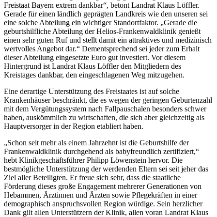
Freistaat Bayern extrem dankbar“, betont Landrat Klaus Löffler.
Gerade für einen ländlich geprägten Landkreis wie den unseren sei
eine solche Abteilung ein wichtiger Standortfaktor. „Gerade die
geburtshilfliche Abteilung der Helios-Frankenwaldklinik genießt
einen sehr guten Ruf und stellt damit ein attraktives und medizinisch
wertvolles Angebot dar.“ Dementsprechend sei jeder zum Erhalt
dieser Abteilung eingesetzte Euro gut investiert. Vor diesem
Hintergrund ist Landrat Klaus Löffler den Mitgliedern des
Kreistages dankbar, den eingeschlagenen Weg mitzugehen.
Eine derartige Unterstützung des Freistaates ist auf solche
Krankenhäuser beschränkt, die es wegen der geringen Geburtenzahl
mit dem Vergütungssystem nach Fallpauschalen besonders schwer
haben, auskömmlich zu wirtschaften, die sich aber gleichzeitig als
Hauptversorger in der Region etabliert haben.
„Schon seit mehr als einem Jahrzehnt ist die Geburtshilfe der
Frankenwaldklinik durchgehend als babyfreundlich zertifiziert,“
hebt Klinikgeschäftsführer Philipp Löwenstein hervor. Die
bestmögliche Unterstützung der werdenden Eltern sei seit jeher das
Ziel aller Beteiligten. Er freue sich sehr, dass die staatliche
Förderung dieses große Engagement mehrerer Generationen von
Hebammen, Ärztinnen und Ärzten sowie Pflegekräften in einer
demographisch anspruchsvollen Region würdige. Sein herzlicher
Dank gilt allen Unterstützern der Klinik, allen voran Landrat Klaus