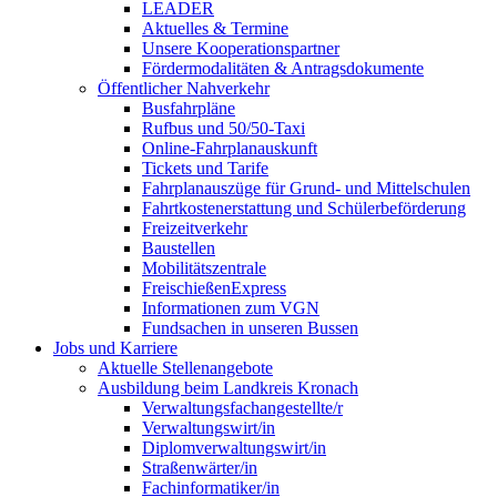
LEADER
Aktuelles & Termine
Unsere Kooperationspartner
Fördermodalitäten & Antragsdokumente
Öffentlicher Nahverkehr
Busfahrpläne
Rufbus und 50/50-Taxi
Online-Fahrplanauskunft
Tickets und Tarife
Fahrplanauszüge für Grund- und Mittelschulen
Fahrtkostenerstattung und Schülerbeförderung
Freizeitverkehr
Baustellen
Mobilitätszentrale
FreischießenExpress
Informationen zum VGN
Fundsachen in unseren Bussen
Jobs und Karriere
Aktuelle Stellenangebote
Ausbildung beim Landkreis Kronach
Verwaltungsfachangestellte/r
Verwaltungswirt/in
Diplomverwaltungswirt/in
Straßenwärter/in
Fachinformatiker/in