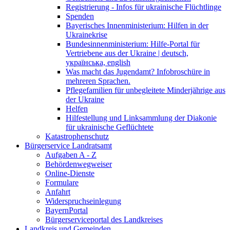
Registrierung - Infos für ukrainische Flüchtlinge
Spenden
Bayerisches Innenministerium: Hilfen in der
Ukrainekrise
Bundesinnenministerium: Hilfe-Portal für
Vertriebene aus der Ukraine | deutsch,
українська, english
Was macht das Jugendamt? Infobroschüre in
mehreren Sprachen.
Pflegefamilien für unbegleitete Minderjährige aus
der Ukraine
Helfen
Hilfestellung und Linksammlung der Diakonie
für ukrainische Geflüchtete
Katastrophenschutz
Bürgerservice Landratsamt
Aufgaben A - Z
Behördenwegweiser
Online-Dienste
Formulare
Anfahrt
Widerspruchseinlegung
BayernPortal
Bürgerserviceportal des Landkreises
Landkreis und Gemeinden