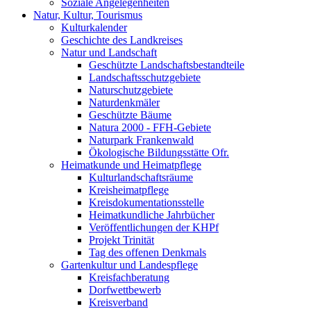
Soziale Angelegenheiten
Natur, Kultur, Tourismus
Kulturkalender
Geschichte des Landkreises
Natur und Landschaft
Geschützte Landschaftsbestandteile
Landschaftsschutzgebiete
Naturschutzgebiete
Naturdenkmäler
Geschützte Bäume
Natura 2000 - FFH-Gebiete
Naturpark Frankenwald
Ökologische Bildungsstätte Ofr.
Heimatkunde und Heimatpflege
Kulturlandschaftsräume
Kreisheimatpflege
Kreisdokumentationsstelle
Heimatkundliche Jahrbücher
Veröffentlichungen der KHPf
Projekt Trinität
Tag des offenen Denkmals
Gartenkultur und Landespflege
Kreisfachberatung
Dorfwettbewerb
Kreisverband