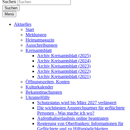
Suchen
Suchen
Menü
Aktuelles
Start
Meldungen
Heimatmagazin
Ausschreibungen
Kreisamtsblatt
Archiv Kreisamtsblatt (2025)
Archiv Kreisamtsblatt (2024)
Archiv Kreisamtsblatt (2023)
Archiv Kreisamtsblatt (2022)
Archiv Kreisamtsblatt (2021)
Öffnungszeiten, Konten
Kulturkalender
Bekanntmachungen
UkraineHilfe
Schutzstatus wird bis März 2027 verlängert
Die wichtigsten Ansprechpartner für geflüchtete
Personen - Was mache ich wo?
Aufenthaltserlaubnis online beantragen
Regierung von Oberfranken: Informationen für
Geflüchtete und zu Hilfsmöglichkeiten