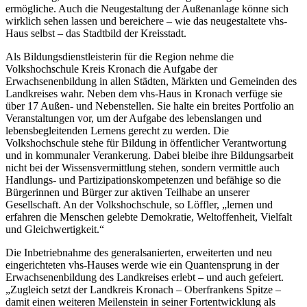
ermögliche. Auch die Neugestaltung der Außenanlage könne sich
wirklich sehen lassen und bereichere – wie das neugestaltete vhs-
Haus selbst – das Stadtbild der Kreisstadt.
Als Bildungsdienstleisterin für die Region nehme die
Volkshochschule Kreis Kronach die Aufgabe der
Erwachsenenbildung in allen Städten, Märkten und Gemeinden des
Landkreises wahr. Neben dem vhs-Haus in Kronach verfüge sie
über 17 Außen- und Nebenstellen. Sie halte ein breites Portfolio an
Veranstaltungen vor, um der Aufgabe des lebenslangen und
lebensbegleitenden Lernens gerecht zu werden. Die
Volkshochschule stehe für Bildung in öffentlicher Verantwortung
und in kommunaler Verankerung. Dabei bleibe ihre Bildungsarbeit
nicht bei der Wissensvermittlung stehen, sondern vermittle auch
Handlungs- und Partizipationskompetenzen und befähige so die
Bürgerinnen und Bürger zur aktiven Teilhabe an unserer
Gesellschaft. An der Volkshochschule, so Löffler, „lernen und
erfahren die Menschen gelebte Demokratie, Weltoffenheit, Vielfalt
und Gleichwertigkeit.“
Die Inbetriebnahme des generalsanierten, erweiterten und neu
eingerichteten vhs-Hauses werde wie ein Quantensprung in der
Erwachsenenbildung des Landkreises erlebt – und auch gefeiert.
„Zugleich setzt der Landkreis Kronach – Oberfrankens Spitze –
damit einen weiteren Meilenstein in seiner Fortentwicklung als