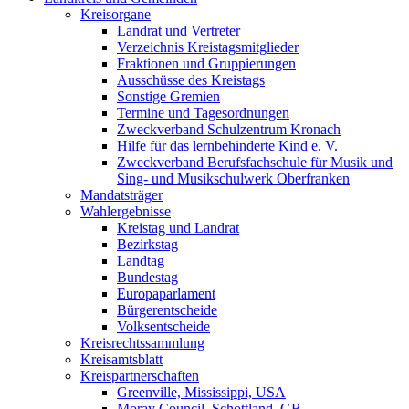
Kreisorgane
Landrat und Vertreter
Verzeichnis Kreistagsmitglieder
Fraktionen und Gruppierungen
Ausschüsse des Kreistags
Sonstige Gremien
Termine und Tagesordnungen
Zweckverband Schulzentrum Kronach
Hilfe für das lernbehinderte Kind e. V.
Zweckverband Berufsfachschule für Musik und
Sing- und Musikschulwerk Oberfranken
Mandatsträger
Wahlergebnisse
Kreistag und Landrat
Bezirkstag
Landtag
Bundestag
Europaparlament
Bürgerentscheide
Volksentscheide
Kreisrechtssammlung
Kreisamtsblatt
Kreispartnerschaften
Greenville, Mississippi, USA
Moray Council, Schottland, GB