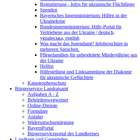
Registrierung - Infos für ukrainische Flüchtlinge
Spenden
Bayerisches Innenministerium: Hilfen in der
Ukrainekrise
Bundesinnenministerium: Hilfe-Portal für
Vertriebene aus der Ukraine | deutsch,
українська, english
Was macht das Jugendamt? Infobroschüre in
mehreren Sprachen.
Pflegefamilien für unbegleitete Minderjährige aus
der Ukraine
Helfen
Hilfestellung und Linksammlung der Diakonie
für ukrainische Geflüchtete
Katastrophenschutz
Bürgerservice Landratsamt
Aufgaben A - Z
Behördenwegweiser
Online-Dienste
Formulare
Anfahrt
Widerspruchseinlegung
BayernPortal
Bürgerserviceportal des Landkreises
Landkreis und Gemeinden