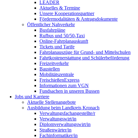
LEADER
Aktuelles & Termine
Unsere Kooperationspartner
Fördermodalitäten & Antragsdokumente
Öffentlicher Nahverkehr
Busfahrpläne
Rufbus und 50/50-Taxi
Online-Fahrplanauskunft
Tickets und Tarife
Fahrplanauszüge für Grund- und Mittelschulen
Fahrtkostenerstattung und Schülerbeförderung
Freizeitverkehr
Baustellen
Mobilitätszentrale
FreischießenExpress
Informationen zum VGN
Fundsachen in unseren Bussen
Jobs und Karriere
Aktuelle Stellenangebote
Ausbildung beim Landkreis Kronach
Verwaltungsfachangestellte/r
Verwaltungswirt/in
Diplomverwaltungswirt/in
Straßenwärter/in
Fachinformatiker/in