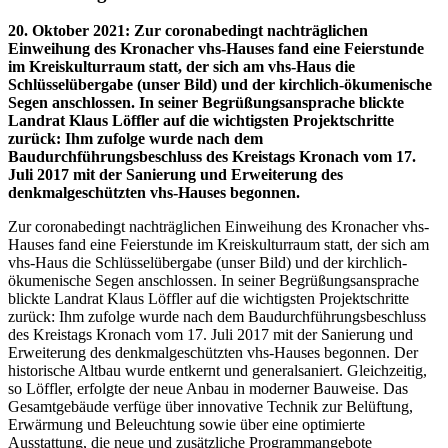
20. Oktober 2021
:
Zur coronabedingt nachträglichen
Einweihung des Kronacher vhs-Hauses fand eine Feierstunde
im Kreiskulturraum statt, der sich am vhs-Haus die
Schlüsselübergabe (unser Bild) und der kirchlich-ökumenische
Segen anschlossen. In seiner Begrüßungsansprache blickte
Landrat Klaus Löffler auf die wichtigsten Projektschritte
zurück: Ihm zufolge wurde nach dem
Baudurchführungsbeschluss des Kreistags Kronach vom 17.
Juli 2017 mit der Sanierung und Erweiterung des
denkmalgeschützten vhs-Hauses begonnen.
Zur coronabedingt nachträglichen Einweihung des Kronacher vhs-
Hauses fand eine Feierstunde im Kreiskulturraum statt, der sich am
vhs-Haus die Schlüsselübergabe (unser Bild) und der kirchlich-
ökumenische Segen anschlossen. In seiner Begrüßungsansprache
blickte Landrat Klaus Löffler auf die wichtigsten Projektschritte
zurück: Ihm zufolge wurde nach dem Baudurchführungsbeschluss
des Kreistags Kronach vom 17. Juli 2017 mit der Sanierung und
Erweiterung des denkmalgeschützten vhs-Hauses begonnen. Der
historische Altbau wurde entkernt und generalsaniert. Gleichzeitig,
so Löffler, erfolgte der neue Anbau in moderner Bauweise. Das
Gesamtgebäude verfüge über innovative Technik zur Belüftung,
Erwärmung und Beleuchtung sowie über eine optimierte
Ausstattung, die neue und zusätzliche Programmangebote