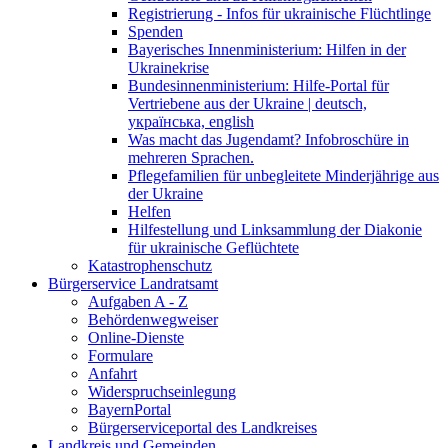
Registrierung - Infos für ukrainische Flüchtlinge
Spenden
Bayerisches Innenministerium: Hilfen in der
Ukrainekrise
Bundesinnenministerium: Hilfe-Portal für
Vertriebene aus der Ukraine | deutsch,
українська, english
Was macht das Jugendamt? Infobroschüre in
mehreren Sprachen.
Pflegefamilien für unbegleitete Minderjährige aus
der Ukraine
Helfen
Hilfestellung und Linksammlung der Diakonie
für ukrainische Geflüchtete
Katastrophenschutz
Bürgerservice Landratsamt
Aufgaben A - Z
Behördenwegweiser
Online-Dienste
Formulare
Anfahrt
Widerspruchseinlegung
BayernPortal
Bürgerserviceportal des Landkreises
Landkreis und Gemeinden