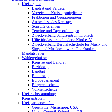
Kreisorgane
Landrat und Vertreter
Verzeichnis Kreistagsmitglieder
Fraktionen und Gruppierungen
Ausschüsse des Kreistags
Sonstige Gremien
Termine und Tagesordnungen
Zweckverband Schulzentrum Kronach
Hilfe für das lernbehinderte Kind e. V.
Zweckverband Berufsfachschule für Musik und
Sing- und Musikschulwerk Oberfranken
Mandatsträger
Wahlergebnisse
Kreistag und Landrat
Bezirkstag
Landtag
Bundestag
Europaparlament
Bürgerentscheide
Volksentscheide
Kreisrechtssammlung
Kreisamtsblatt
Kreispartnerschaften
Greenville, Mississippi, USA
Moray Council, Schottland, GB