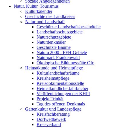
Soziale Angelegenheiten
Natur, Kultur, Tourismus
Kulturkalender
Geschichte des Landkreises
Natur und Landschaft
Geschützte Landschaftsbestandteile
Landschaftsschutzgebiete
Naturschutzgebiete
Naturdenkmäler
Geschützte Bäume
Natura 2000 - FFH-Gebiete
Naturpark Frankenwald
Ökologische Bildungsstätte Ofr.
Heimatkunde und Heimatpflege
Kulturlandschaftsräume
Kreisheimatpflege
Kreisdokumentationsstelle
Heimatkundliche Jahrbücher
Veröffentlichungen der KHPf
Projekt Trinität
Tag des offenen Denkmals
Gartenkultur und Landespflege
Kreisfachberatung
Dorfwettbewerb
Kreisverband