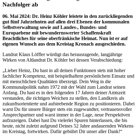
Nachfolger ab
06. Mai 2024
:
Dr. Heinz Köhler leistete in den zurückliegenden
gut fünf Jahrzehnten auf allen drei Ebenen der kommunalen
Selbstverwaltung sowie auf Landes-, Bundes- und
Europaebene mit bewundernswerter Schaffenskraft
Beachtliches für seine oberfränkische Heimat. Nun ist er auf
eigenen Wunsch aus dem Kreistag Kronach ausgeschieden.
Landrat Klaus Löffler würdigt das herausragende, langjährige
Wirken von Altlandrat Dr. Köhler bei dessen Verabschiedung:
„Lieber Heinz, Du hast in all deinen Funktionen stets mit hoher
fachlicher Kompetenz, mit beispielhaftem persönlichem Einsatz und
mit menschlichen Qualitäten überzeigt. Dein Weg in die
Kommunalpolitik nahm 1972 mit der Wahl zum Landrat seinen
Anfang. Du hast es in den folgenden 17 Jahren deiner Amtszeit
verstanden, die richtigen Weichen zu stellen, den Landkreis als
zukunftsorientierte und aufstrebende Region zu positionieren. Dabei
warst Du für unsere Bürger stets ein zugewandter, vertrauensvoller
Ansprechpartner und warst immer in der Lage, neue Perspektiven
aufzuzeigen. Dabei hast Du vielerlei Spuren hinterlassen, die bis
heute, nicht zuletzt aufgrund Deines 52 Jahre andauernden Wirkens
im Kreistag, fortwirken. Dafür gebührt Dir unser aller Dank!“