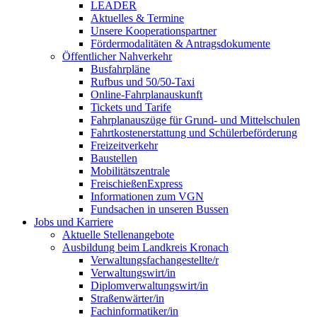
LEADER
Aktuelles & Termine
Unsere Kooperationspartner
Fördermodalitäten & Antragsdokumente
Öffentlicher Nahverkehr
Busfahrpläne
Rufbus und 50/50-Taxi
Online-Fahrplanauskunft
Tickets und Tarife
Fahrplanauszüge für Grund- und Mittelschulen
Fahrtkostenerstattung und Schülerbeförderung
Freizeitverkehr
Baustellen
Mobilitätszentrale
FreischießenExpress
Informationen zum VGN
Fundsachen in unseren Bussen
Jobs und Karriere
Aktuelle Stellenangebote
Ausbildung beim Landkreis Kronach
Verwaltungsfachangestellte/r
Verwaltungswirt/in
Diplomverwaltungswirt/in
Straßenwärter/in
Fachinformatiker/in