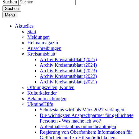
Suchen
Suchen
Menü
Aktuelles
Start
Meldungen
Heimatmagazin
Ausschreibungen
Kreisamtsblatt
Archiv Kreisamtsblatt (2025)
Archiv Kreisamtsblatt (2024)
Archiv Kreisamtsblatt (2023)
Archiv Kreisamtsblatt (2022)
Archiv Kreisamtsblatt (2021)
Öffnungszeiten, Konten
Kulturkalender
Bekanntmachungen
UkraineHilfe
Schutzstatus wird bis März 2027 verlängert
Die wichtigsten Ansprechpartner für geflüchtete
Personen - Was mache ich wo?
Aufenthaltserlaubnis online beantragen
Regierung von Oberfranken: Informationen für
Geflüchtete und zu Hilfsmöglichkeiten