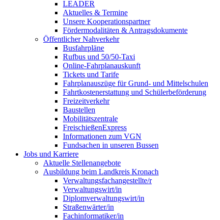
LEADER
Aktuelles & Termine
Unsere Kooperationspartner
Fördermodalitäten & Antragsdokumente
Öffentlicher Nahverkehr
Busfahrpläne
Rufbus und 50/50-Taxi
Online-Fahrplanauskunft
Tickets und Tarife
Fahrplanauszüge für Grund- und Mittelschulen
Fahrtkostenerstattung und Schülerbeförderung
Freizeitverkehr
Baustellen
Mobilitätszentrale
FreischießenExpress
Informationen zum VGN
Fundsachen in unseren Bussen
Jobs und Karriere
Aktuelle Stellenangebote
Ausbildung beim Landkreis Kronach
Verwaltungsfachangestellte/r
Verwaltungswirt/in
Diplomverwaltungswirt/in
Straßenwärter/in
Fachinformatiker/in