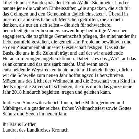
kürzlich unser Bundespräsident Frank-Walter Steinmeier. Und er
nannte jene die wahren Einheitsstifter, „die anpacken, die sich für
das Gelingen und den Gemeinsinn täglich einsetzen“. Überall in
unserem Landkreis habe ich Menschen getroffen, die an mehr
denken, als nur an sich selbst – die sich für schwächere,
benachteiligte oder besonders zuwendungsbedürftige Menschen
engagieren, die tragfähige Gemeinschaft pflegen, die miteinander ihr
Lebensumfeld gestalten, die gemeinsam Probleme bewältigen und
so den Zusammenhalt unserer Gesellschaft festigen. Das ist die
Basis, die uns in die Zukunft trägt und auf der wir anstehende
Herausforderungen angehen können. Dabei ist es das „Wir“, auf das
es ankommt und das uns stark macht. Und wenn auch
entscheidende Wegstrecken heute noch im Dunkeln liegen, dürfen
wir die Schwelle zum neuen Jahr hoffnungsvoll überschreiten.
Mögen uns das Licht der Weihnacht und die Botschaft vom Kind in
der Krippe die Zuversicht schenken, die uns durch das ganze neue
Jahr 2018 hindurch begleiten, tragen und geleiten kann.
In diesem Sinne wünsche ich Ihnen, liebe Mitbürgerinnen und
Mitbürger, ein gnadenreiches, frohes Weihnachtsfest sowie Gottes
Schutz und Segen im neuen Jahr.
Ihr Klaus Löffler
Landrat des Landkreises Kronach