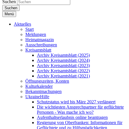
Suchen
Suchen
Menü
Aktuelles
Start
Meldungen
Heimatmagazin
Ausschreibungen
Kreisamtsblatt
Archiv Kreisamtsblatt (2025)
Archiv Kreisamtsblatt (2024)
Archiv Kreisamtsblatt (2023)
Archiv Kreisamtsblatt (2022)
Archiv Kreisamtsblatt (2021)
Öffnungszeiten, Konten
Kulturkalender
Bekanntmachungen
UkraineHilfe
Schutzstatus wird bis März 2027 verlängert
Die wichtigsten Ansprechpartner für geflüchtete
Personen - Was mache ich wo?
Aufenthaltserlaubnis online beantragen
Regierung von Oberfranken: Informationen für
Geflüchtete und zu Hilfsmöglichkeiten