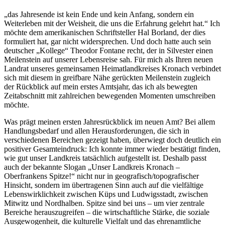
„das Jahresende ist kein Ende und kein Anfang, sondern ein
Weiterleben mit der Weisheit, die uns die Erfahrung gelehrt hat.“ Ich
möchte dem amerikanischen Schriftsteller Hal Borland, der dies
formuliert hat, gar nicht widersprechen. Und doch hatte auch sein
deutscher „Kollege“ Theodor Fontane recht, der in Silvester einen
Meilenstein auf unserer Lebensreise sah. Für mich als Ihren neuen
Landrat unseres gemeinsamen Heimatlandkreises Kronach verbindet
sich mit diesem in greifbare Nähe gerückten Meilenstein zugleich
der Rückblick auf mein erstes Amtsjahr, das ich als bewegten
Zeitabschnitt mit zahlreichen bewegenden Momenten umschreiben
möchte.
Was prägt meinen ersten Jahresrückblick im neuen Amt? Bei allem
Handlungsbedarf und allen Herausforderungen, die sich in
verschiedenen Bereichen gezeigt haben, überwiegt doch deutlich ein
positiver Gesamteindruck: Ich konnte immer wieder bestätigt finden,
wie gut unser Landkreis tatsächlich aufgestellt ist. Deshalb passt
auch der bekannte Slogan „Unser Landkreis Kronach –
Oberfrankens Spitze!“ nicht nur in geografisch/topografischer
Hinsicht, sondern im übertragenen Sinn auch auf die vielfältige
Lebenswirklichkeit zwischen Küps und Ludwigsstadt, zwischen
Mitwitz und Nordhalben. Spitze sind bei uns – um vier zentrale
Bereiche herauszugreifen – die wirtschaftliche Stärke, die soziale
Ausgewogenheit, die kulturelle Vielfalt und das ehrenamtliche