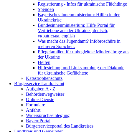
Registrierung - Infos für ukrainische Flüchtlinge
Spenden
Bayerisches Innenministerium: Hilfen in der
Ukrainekrise
Bundesinnenministerium: Hilfe-Portal für
Vertriebene aus der Ukraine | deutsch,
українська, english
Was macht das Jugendamt? Infobroschüre in
mehreren Sprachen.
Pflegefamilien für unbegleitete Minderjährige aus
der Ukraine
Helfen
Hilfestellung und Linksammlung der Diakonie
für ukrainische Geflüchtete
Katastrophenschutz
Bürgerservice Landratsamt
Aufgaben A - Z
Behördenwegweiser
Online-Dienste
Formulare
Anfahrt
Widerspruchseinlegung
BayernPortal
Bürgerserviceportal des Landkreises
Landkreis und Gemeinden