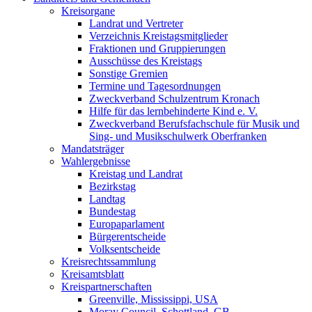
Kreisorgane
Landrat und Vertreter
Verzeichnis Kreistagsmitglieder
Fraktionen und Gruppierungen
Ausschüsse des Kreistags
Sonstige Gremien
Termine und Tagesordnungen
Zweckverband Schulzentrum Kronach
Hilfe für das lernbehinderte Kind e. V.
Zweckverband Berufsfachschule für Musik und
Sing- und Musikschulwerk Oberfranken
Mandatsträger
Wahlergebnisse
Kreistag und Landrat
Bezirkstag
Landtag
Bundestag
Europaparlament
Bürgerentscheide
Volksentscheide
Kreisrechtssammlung
Kreisamtsblatt
Kreispartnerschaften
Greenville, Mississippi, USA
Moray Council, Schottland, GB