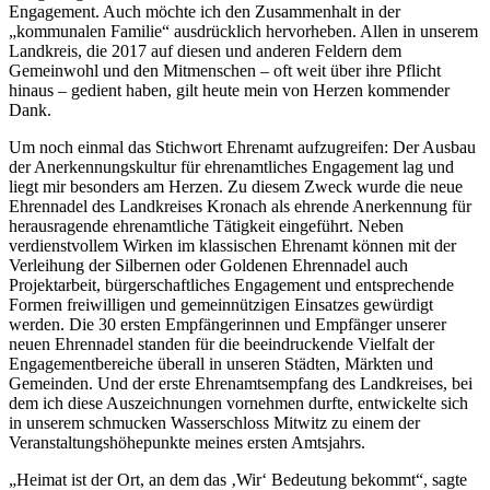
Engagement. Auch möchte ich den Zusammenhalt in der
„kommunalen Familie“ ausdrücklich hervorheben. Allen in unserem
Landkreis, die 2017 auf diesen und anderen Feldern dem
Gemeinwohl und den Mitmenschen – oft weit über ihre Pflicht
hinaus – gedient haben, gilt heute mein von Herzen kommender
Dank.
Um noch einmal das Stichwort Ehrenamt aufzugreifen: Der Ausbau
der Anerkennungskultur für ehrenamtliches Engagement lag und
liegt mir besonders am Herzen. Zu diesem Zweck wurde die neue
Ehrennadel des Landkreises Kronach als ehrende Anerkennung für
herausragende ehrenamtliche Tätigkeit eingeführt. Neben
verdienstvollem Wirken im klassischen Ehrenamt können mit der
Verleihung der Silbernen oder Goldenen Ehrennadel auch
Projektarbeit, bürgerschaftliches Engagement und entsprechende
Formen freiwilligen und gemeinnützigen Einsatzes gewürdigt
werden. Die 30 ersten Empfängerinnen und Empfänger unserer
neuen Ehrennadel standen für die beeindruckende Vielfalt der
Engagementbereiche überall in unseren Städten, Märkten und
Gemeinden. Und der erste Ehrenamtsempfang des Landkreises, bei
dem ich diese Auszeichnungen vornehmen durfte, entwickelte sich
in unserem schmucken Wasserschloss Mitwitz zu einem der
Veranstaltungshöhepunkte meines ersten Amtsjahrs.
„Heimat ist der Ort, an dem das ‚Wir‘ Bedeutung bekommt“, sagte