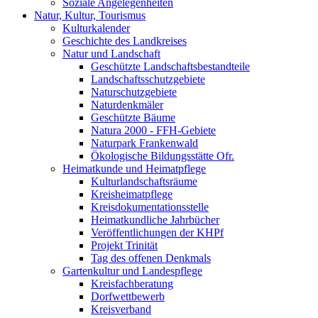
Soziale Angelegenheiten
Natur, Kultur, Tourismus
Kulturkalender
Geschichte des Landkreises
Natur und Landschaft
Geschützte Landschaftsbestandteile
Landschaftsschutzgebiete
Naturschutzgebiete
Naturdenkmäler
Geschützte Bäume
Natura 2000 - FFH-Gebiete
Naturpark Frankenwald
Ökologische Bildungsstätte Ofr.
Heimatkunde und Heimatpflege
Kulturlandschaftsräume
Kreisheimatpflege
Kreisdokumentationsstelle
Heimatkundliche Jahrbücher
Veröffentlichungen der KHPf
Projekt Trinität
Tag des offenen Denkmals
Gartenkultur und Landespflege
Kreisfachberatung
Dorfwettbewerb
Kreisverband