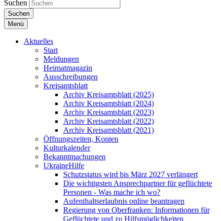
Suchen
Suchen
Menü
Aktuelles
Start
Meldungen
Heimatmagazin
Ausschreibungen
Kreisamtsblatt
Archiv Kreisamtsblatt (2025)
Archiv Kreisamtsblatt (2024)
Archiv Kreisamtsblatt (2023)
Archiv Kreisamtsblatt (2022)
Archiv Kreisamtsblatt (2021)
Öffnungszeiten, Konten
Kulturkalender
Bekanntmachungen
UkraineHilfe
Schutzstatus wird bis März 2027 verlängert
Die wichtigsten Ansprechpartner für geflüchtete
Personen - Was mache ich wo?
Aufenthaltserlaubnis online beantragen
Regierung von Oberfranken: Informationen für
Geflüchtete und zu Hilfsmöglichkeiten