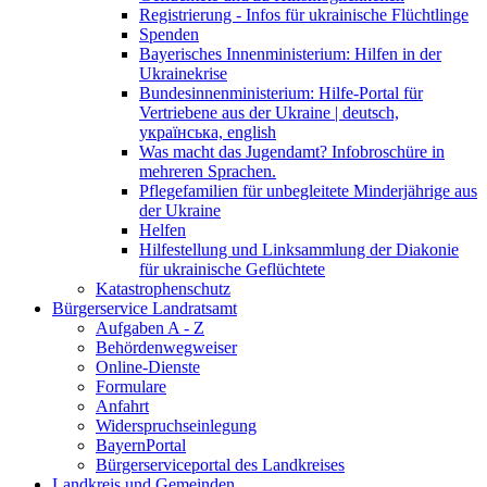
Registrierung - Infos für ukrainische Flüchtlinge
Spenden
Bayerisches Innenministerium: Hilfen in der
Ukrainekrise
Bundesinnenministerium: Hilfe-Portal für
Vertriebene aus der Ukraine | deutsch,
українська, english
Was macht das Jugendamt? Infobroschüre in
mehreren Sprachen.
Pflegefamilien für unbegleitete Minderjährige aus
der Ukraine
Helfen
Hilfestellung und Linksammlung der Diakonie
für ukrainische Geflüchtete
Katastrophenschutz
Bürgerservice Landratsamt
Aufgaben A - Z
Behördenwegweiser
Online-Dienste
Formulare
Anfahrt
Widerspruchseinlegung
BayernPortal
Bürgerserviceportal des Landkreises
Landkreis und Gemeinden