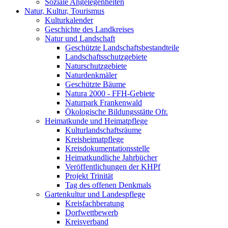
Soziale Angelegenheiten
Natur, Kultur, Tourismus
Kulturkalender
Geschichte des Landkreises
Natur und Landschaft
Geschützte Landschaftsbestandteile
Landschaftsschutzgebiete
Naturschutzgebiete
Naturdenkmäler
Geschützte Bäume
Natura 2000 - FFH-Gebiete
Naturpark Frankenwald
Ökologische Bildungsstätte Ofr.
Heimatkunde und Heimatpflege
Kulturlandschaftsräume
Kreisheimatpflege
Kreisdokumentationsstelle
Heimatkundliche Jahrbücher
Veröffentlichungen der KHPf
Projekt Trinität
Tag des offenen Denkmals
Gartenkultur und Landespflege
Kreisfachberatung
Dorfwettbewerb
Kreisverband