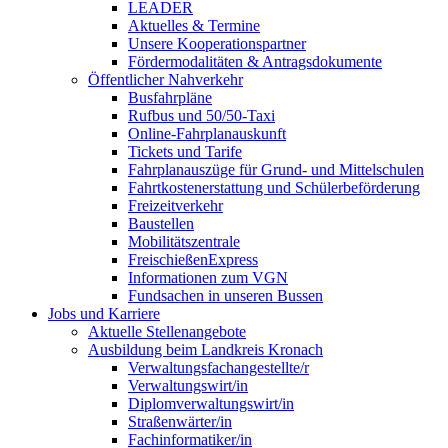
LEADER
Aktuelles & Termine
Unsere Kooperationspartner
Fördermodalitäten & Antragsdokumente
Öffentlicher Nahverkehr
Busfahrpläne
Rufbus und 50/50-Taxi
Online-Fahrplanauskunft
Tickets und Tarife
Fahrplanauszüge für Grund- und Mittelschulen
Fahrtkostenerstattung und Schülerbeförderung
Freizeitverkehr
Baustellen
Mobilitätszentrale
FreischießenExpress
Informationen zum VGN
Fundsachen in unseren Bussen
Jobs und Karriere
Aktuelle Stellenangebote
Ausbildung beim Landkreis Kronach
Verwaltungsfachangestellte/r
Verwaltungswirt/in
Diplomverwaltungswirt/in
Straßenwärter/in
Fachinformatiker/in