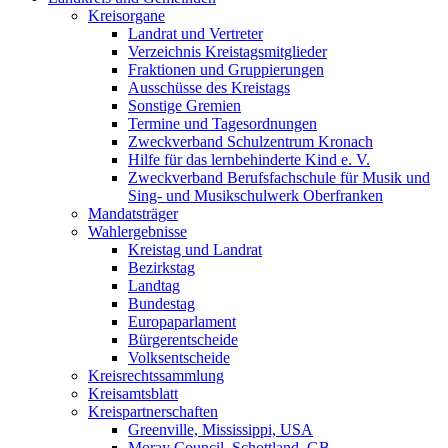
Kreisorgane
Landrat und Vertreter
Verzeichnis Kreistagsmitglieder
Fraktionen und Gruppierungen
Ausschüsse des Kreistags
Sonstige Gremien
Termine und Tagesordnungen
Zweckverband Schulzentrum Kronach
Hilfe für das lernbehinderte Kind e. V.
Zweckverband Berufsfachschule für Musik und
Sing- und Musikschulwerk Oberfranken
Mandatsträger
Wahlergebnisse
Kreistag und Landrat
Bezirkstag
Landtag
Bundestag
Europaparlament
Bürgerentscheide
Volksentscheide
Kreisrechtssammlung
Kreisamtsblatt
Kreispartnerschaften
Greenville, Mississippi, USA
Moray Council, Schottland, GB