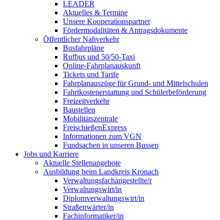
LEADER
Aktuelles & Termine
Unsere Kooperationspartner
Fördermodalitäten & Antragsdokumente
Öffentlicher Nahverkehr
Busfahrpläne
Rufbus und 50/50-Taxi
Online-Fahrplanauskunft
Tickets und Tarife
Fahrplanauszüge für Grund- und Mittelschulen
Fahrtkostenerstattung und Schülerbeförderung
Freizeitverkehr
Baustellen
Mobilitätszentrale
FreischießenExpress
Informationen zum VGN
Fundsachen in unseren Bussen
Jobs und Karriere
Aktuelle Stellenangebote
Ausbildung beim Landkreis Kronach
Verwaltungsfachangestellte/r
Verwaltungswirt/in
Diplomverwaltungswirt/in
Straßenwärter/in
Fachinformatiker/in