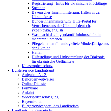
Registrierung - Infos für ukrainische Flüchtlinge
Spenden
Bayerisches Innenministerium: Hilfen in der
Ukrainekrise
Bundesinnenministerium: Hilfe-Portal für
Vertriebene aus der Ukraine | deutsch,
українська, english
Was macht das Jugendamt? Infobroschüre in
mehreren Sprachen.
Pflegefamilien für unbegleitete Minderjährige aus
der Ukraine
Helfen
Hilfestellung und Linksammlung der Diakonie
für ukrainische Geflüchtete
Katastrophenschutz
Bürgerservice Landratsamt
Aufgaben A - Z
Behördenwegweiser
Online-Dienste
Formulare
Anfahrt
Widerspruchseinlegung
BayernPortal
Bürgerserviceportal des Landkreises
Landkreis und Gemeinden