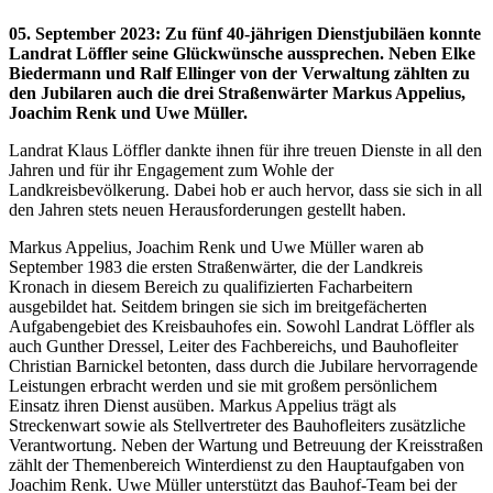
05. September 2023
:
Zu fünf 40-jährigen Dienstjubiläen konnte
Landrat Löffler seine Glückwünsche aussprechen. Neben Elke
Biedermann und Ralf Ellinger von der Verwaltung zählten zu
den Jubilaren auch die drei Straßenwärter Markus Appelius,
Joachim Renk und Uwe Müller.
Landrat Klaus Löffler dankte ihnen für ihre treuen Dienste in all den
Jahren und für ihr Engagement zum Wohle der
Landkreisbevölkerung. Dabei hob er auch hervor, dass sie sich in all
den Jahren stets neuen Herausforderungen gestellt haben.
Markus Appelius, Joachim Renk und Uwe Müller waren ab
September 1983 die ersten Straßenwärter, die der Landkreis
Kronach in diesem Bereich zu qualifizierten Facharbeitern
ausgebildet hat. Seitdem bringen sie sich im breitgefächerten
Aufgabengebiet des Kreisbauhofes ein. Sowohl Landrat Löffler als
auch Gunther Dressel, Leiter des Fachbereichs, und Bauhofleiter
Christian Barnickel betonten, dass durch die Jubilare hervorragende
Leistungen erbracht werden und sie mit großem persönlichem
Einsatz ihren Dienst ausüben. Markus Appelius trägt als
Streckenwart sowie als Stellvertreter des Bauhofleiters zusätzliche
Verantwortung. Neben der Wartung und Betreuung der Kreisstraßen
zählt der Themenbereich Winterdienst zu den Hauptaufgaben von
Joachim Renk. Uwe Müller unterstützt das Bauhof-Team bei der