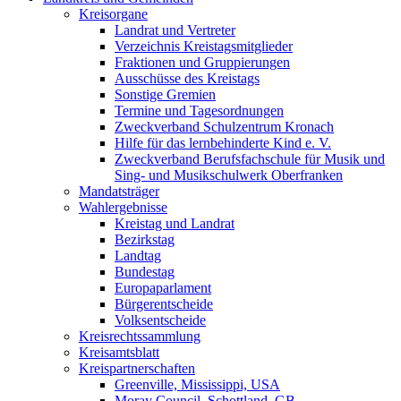
Kreisorgane
Landrat und Vertreter
Verzeichnis Kreistagsmitglieder
Fraktionen und Gruppierungen
Ausschüsse des Kreistags
Sonstige Gremien
Termine und Tagesordnungen
Zweckverband Schulzentrum Kronach
Hilfe für das lernbehinderte Kind e. V.
Zweckverband Berufsfachschule für Musik und
Sing- und Musikschulwerk Oberfranken
Mandatsträger
Wahlergebnisse
Kreistag und Landrat
Bezirkstag
Landtag
Bundestag
Europaparlament
Bürgerentscheide
Volksentscheide
Kreisrechtssammlung
Kreisamtsblatt
Kreispartnerschaften
Greenville, Mississippi, USA
Moray Council, Schottland, GB