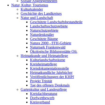
Soziale Angelegenheiten
Natur, Kultur, Tourismus
Kulturkalender
Geschichte des Landkreises
Natur und Landschaft
Geschützte Landschaftsbestandteile
Landschaftsschutzgebiete
Naturschutzgebiete
Naturdenkmäler
Geschützte Bäume
Natura 2000 - FFH-Gebiete
Naturpark Frankenwald
Ökologische Bildungsstätte Ofr.
Heimatkunde und Heimatpflege
Kulturlandschaftsräume
Kreisheimatpflege
Kreisdokumentationsstelle
Heimatkundliche Jahrbücher
Veröffentlichungen der KHPf
Projekt Trinität
Tag des offenen Denkmals
Gartenkultur und Landespflege
Kreisfachberatung
Dorfwettbewerb
Kreisverband