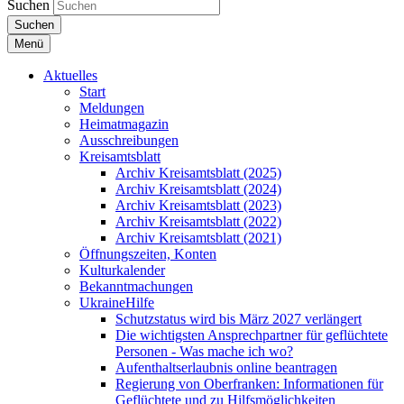
Suchen
Suchen
Menü
Aktuelles
Start
Meldungen
Heimatmagazin
Ausschreibungen
Kreisamtsblatt
Archiv Kreisamtsblatt (2025)
Archiv Kreisamtsblatt (2024)
Archiv Kreisamtsblatt (2023)
Archiv Kreisamtsblatt (2022)
Archiv Kreisamtsblatt (2021)
Öffnungszeiten, Konten
Kulturkalender
Bekanntmachungen
UkraineHilfe
Schutzstatus wird bis März 2027 verlängert
Die wichtigsten Ansprechpartner für geflüchtete
Personen - Was mache ich wo?
Aufenthaltserlaubnis online beantragen
Regierung von Oberfranken: Informationen für
Geflüchtete und zu Hilfsmöglichkeiten