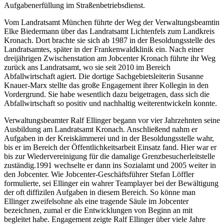
Aufgabenerfüllung im Straßenbetriebsdienst.
Vom Landratsamt München führte der Weg der Verwaltungsbeamtin
Elke Biedermann über das Landratsamt Lichtenfels zum Landkreis
Kronach. Dort brachte sie sich ab 1987 in der Besoldungsstelle des
Landratsamtes, später in der Frankenwaldklinik ein. Nach einer
dreijährigen Zwischenstation am Jobcenter Kronach führte ihr Weg
zurück ans Landratsamt, wo sie seit 2010 im Bereich
Abfallwirtschaft agiert. Die dortige Sachgebietsleiterin Susanne
Knauer-Marx stellte das große Engagement ihrer Kollegin in den
Vordergrund. Sie habe wesentlich dazu beigetragen, dass sich die
Abfallwirtschaft so positiv und nachhaltig weiterentwickeln konnte.
Verwaltungsbeamter Ralf Ellinger begann vor vier Jahrzehnten seine
Ausbildung am Landratsamt Kronach. Anschließend nahm er
Aufgaben in der Kreiskämmerei und in der Besoldungsstelle wahr,
bis er im Bereich der Öffentlichkeitsarbeit Einsatz fand. Hier war er
bis zur Wiedervereinigung für die damalige Grenzbesucherleitstelle
zuständig.1991 wechselte er dann ins Sozialamt und 2005 weiter in
den Jobcenter. Wie Jobcenter-Geschäftsführer Stefan Löffler
formulierte, sei Ellinger ein wahrer Teamplayer bei der Bewältigung
der oft diffizilen Aufgaben in diesem Bereich. So könne man
Ellinger zweifelsohne als eine tragende Säule im Jobcenter
bezeichnen, zumal er die Entwicklungen von Beginn an mit
begleitet habe. Engagement zeigte Ralf Ellinger über viele Jahre