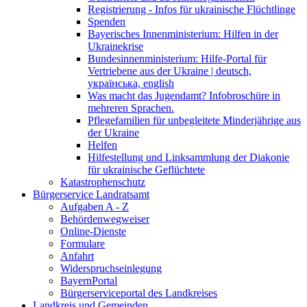
Registrierung - Infos für ukrainische Flüchtlinge
Spenden
Bayerisches Innenministerium: Hilfen in der
Ukrainekrise
Bundesinnenministerium: Hilfe-Portal für
Vertriebene aus der Ukraine | deutsch,
українська, english
Was macht das Jugendamt? Infobroschüre in
mehreren Sprachen.
Pflegefamilien für unbegleitete Minderjährige aus
der Ukraine
Helfen
Hilfestellung und Linksammlung der Diakonie
für ukrainische Geflüchtete
Katastrophenschutz
Bürgerservice Landratsamt
Aufgaben A - Z
Behördenwegweiser
Online-Dienste
Formulare
Anfahrt
Widerspruchseinlegung
BayernPortal
Bürgerserviceportal des Landkreises
Landkreis und Gemeinden