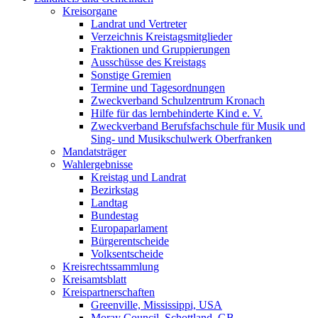
Kreisorgane
Landrat und Vertreter
Verzeichnis Kreistagsmitglieder
Fraktionen und Gruppierungen
Ausschüsse des Kreistags
Sonstige Gremien
Termine und Tagesordnungen
Zweckverband Schulzentrum Kronach
Hilfe für das lernbehinderte Kind e. V.
Zweckverband Berufsfachschule für Musik und
Sing- und Musikschulwerk Oberfranken
Mandatsträger
Wahlergebnisse
Kreistag und Landrat
Bezirkstag
Landtag
Bundestag
Europaparlament
Bürgerentscheide
Volksentscheide
Kreisrechtssammlung
Kreisamtsblatt
Kreispartnerschaften
Greenville, Mississippi, USA
Moray Council, Schottland, GB