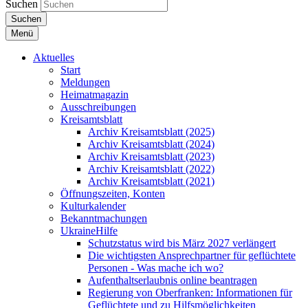
Suchen
Suchen
Menü
Aktuelles
Start
Meldungen
Heimatmagazin
Ausschreibungen
Kreisamtsblatt
Archiv Kreisamtsblatt (2025)
Archiv Kreisamtsblatt (2024)
Archiv Kreisamtsblatt (2023)
Archiv Kreisamtsblatt (2022)
Archiv Kreisamtsblatt (2021)
Öffnungszeiten, Konten
Kulturkalender
Bekanntmachungen
UkraineHilfe
Schutzstatus wird bis März 2027 verlängert
Die wichtigsten Ansprechpartner für geflüchtete
Personen - Was mache ich wo?
Aufenthaltserlaubnis online beantragen
Regierung von Oberfranken: Informationen für
Geflüchtete und zu Hilfsmöglichkeiten