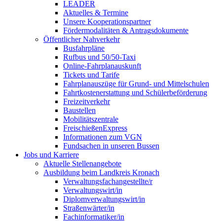
LEADER
Aktuelles & Termine
Unsere Kooperationspartner
Fördermodalitäten & Antragsdokumente
Öffentlicher Nahverkehr
Busfahrpläne
Rufbus und 50/50-Taxi
Online-Fahrplanauskunft
Tickets und Tarife
Fahrplanauszüge für Grund- und Mittelschulen
Fahrtkostenerstattung und Schülerbeförderung
Freizeitverkehr
Baustellen
Mobilitätszentrale
FreischießenExpress
Informationen zum VGN
Fundsachen in unseren Bussen
Jobs und Karriere
Aktuelle Stellenangebote
Ausbildung beim Landkreis Kronach
Verwaltungsfachangestellte/r
Verwaltungswirt/in
Diplomverwaltungswirt/in
Straßenwärter/in
Fachinformatiker/in