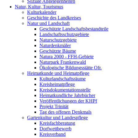
Soziale Angelegenheiten
Natur, Kultur, Tourismus
Kulturkalender
Geschichte des Landkreises
Natur und Landschaft
Geschützte Landschaftsbestandteile
Landschaftsschutzgebiete
Naturschutzgebiete
Naturdenkmäler
Geschützte Bäume
Natura 2000 - FFH-Gebiete
Naturpark Frankenwald
Ökologische Bildungsstätte Ofr.
Heimatkunde und Heimatpflege
Kulturlandschaftsräume
Kreisheimatpflege
Kreisdokumentationsstelle
Heimatkundliche Jahrbücher
Veröffentlichungen der KHPf
Projekt Trinität
Tag des offenen Denkmals
Gartenkultur und Landespflege
Kreisfachberatung
Dorfwettbewerb
Kreisverband