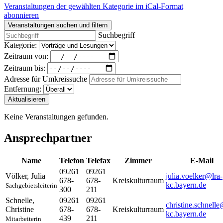
Veranstaltungen der gewählten Kategorie im iCal-Format
abonnieren
Veranstaltungen suchen und filtern
Suchbegriff
Kategorie:
Zeitraum von:
Zeitraum bis:
Adresse für Umkreissuche
Entfernung:
Aktualisieren
Keine Veranstaltungen gefunden.
Ansprechpartner
Name
Telefon
Telefax
Zimmer
E-Mail
09261
09261
Völker
,
Julia
julia.voelker@lra-
678-
678-
Kreiskulturraum
kc.bayern.de
Sachgebietsleiterin
300
211
Schnelle
,
09261
09261
christine.schnelle
Christine
678-
678-
Kreiskulturraum
kc.bayern.de
439
211
Mitarbeiterin