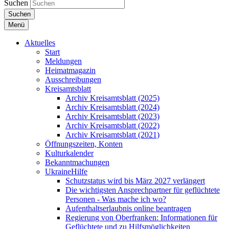
Suchen
Suchen
Menü
Aktuelles
Start
Meldungen
Heimatmagazin
Ausschreibungen
Kreisamtsblatt
Archiv Kreisamtsblatt (2025)
Archiv Kreisamtsblatt (2024)
Archiv Kreisamtsblatt (2023)
Archiv Kreisamtsblatt (2022)
Archiv Kreisamtsblatt (2021)
Öffnungszeiten, Konten
Kulturkalender
Bekanntmachungen
UkraineHilfe
Schutzstatus wird bis März 2027 verlängert
Die wichtigsten Ansprechpartner für geflüchtete
Personen - Was mache ich wo?
Aufenthaltserlaubnis online beantragen
Regierung von Oberfranken: Informationen für
Geflüchtete und zu Hilfsmöglichkeiten