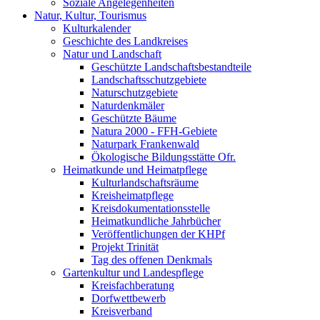
Soziale Angelegenheiten
Natur, Kultur, Tourismus
Kulturkalender
Geschichte des Landkreises
Natur und Landschaft
Geschützte Landschaftsbestandteile
Landschaftsschutzgebiete
Naturschutzgebiete
Naturdenkmäler
Geschützte Bäume
Natura 2000 - FFH-Gebiete
Naturpark Frankenwald
Ökologische Bildungsstätte Ofr.
Heimatkunde und Heimatpflege
Kulturlandschaftsräume
Kreisheimatpflege
Kreisdokumentationsstelle
Heimatkundliche Jahrbücher
Veröffentlichungen der KHPf
Projekt Trinität
Tag des offenen Denkmals
Gartenkultur und Landespflege
Kreisfachberatung
Dorfwettbewerb
Kreisverband