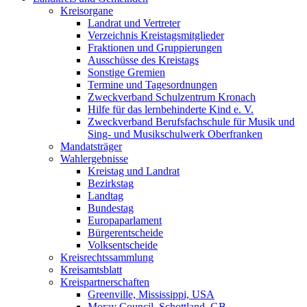
Kreisorgane
Landrat und Vertreter
Verzeichnis Kreistagsmitglieder
Fraktionen und Gruppierungen
Ausschüsse des Kreistags
Sonstige Gremien
Termine und Tagesordnungen
Zweckverband Schulzentrum Kronach
Hilfe für das lernbehinderte Kind e. V.
Zweckverband Berufsfachschule für Musik und
Sing- und Musikschulwerk Oberfranken
Mandatsträger
Wahlergebnisse
Kreistag und Landrat
Bezirkstag
Landtag
Bundestag
Europaparlament
Bürgerentscheide
Volksentscheide
Kreisrechtssammlung
Kreisamtsblatt
Kreispartnerschaften
Greenville, Mississippi, USA
Moray Council, Schottland, GB