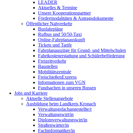
LEADER
Aktuelles & Termine
Unsere Kooperationspartner
Fördermodalitäten & Antragsdokumente
Öffentlicher Nahverkehr
Busfahrpläne
Rufbus und 50/50-Taxi
Online-Fahrplanauskunft
Tickets und Tarife
Fahrplanauszüge für Grund- und Mittelschulen
Fahrtkostenerstattung und Schülerbeförderung
Freizeitverkehr
Baustellen
Mobilitätszentrale
FreischießenExpress
Informationen zum VGN
Fundsachen in unseren Bussen
Jobs und Karriere
Aktuelle Stellenangebote
Ausbildung beim Landkreis Kronach
Verwaltungsfachangestellte/r
Verwaltungswirt/in
Diplomverwaltungswirt/in
Straßenwärter/in
Fachinformatiker/in