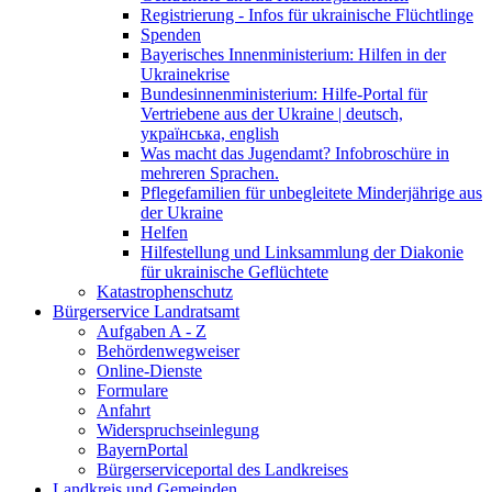
Registrierung - Infos für ukrainische Flüchtlinge
Spenden
Bayerisches Innenministerium: Hilfen in der
Ukrainekrise
Bundesinnenministerium: Hilfe-Portal für
Vertriebene aus der Ukraine | deutsch,
українська, english
Was macht das Jugendamt? Infobroschüre in
mehreren Sprachen.
Pflegefamilien für unbegleitete Minderjährige aus
der Ukraine
Helfen
Hilfestellung und Linksammlung der Diakonie
für ukrainische Geflüchtete
Katastrophenschutz
Bürgerservice Landratsamt
Aufgaben A - Z
Behördenwegweiser
Online-Dienste
Formulare
Anfahrt
Widerspruchseinlegung
BayernPortal
Bürgerserviceportal des Landkreises
Landkreis und Gemeinden