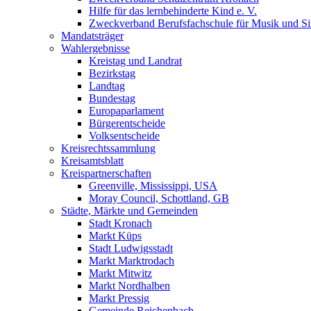
Hilfe für das lernbehinderte Kind e. V.
Zweckverband Berufsfachschule für Musik und S
Mandatsträger
Wahlergebnisse
Kreistag und Landrat
Bezirkstag
Landtag
Bundestag
Europaparlament
Bürgerentscheide
Volksentscheide
Kreisrechtssammlung
Kreisamtsblatt
Kreispartnerschaften
Greenville, Mississippi, USA
Moray Council, Schottland, GB
Städte, Märkte und Gemeinden
Stadt Kronach
Markt Küps
Stadt Ludwigsstadt
Markt Marktrodach
Markt Mitwitz
Markt Nordhalben
Markt Pressig
Gemeinde Reichenbach