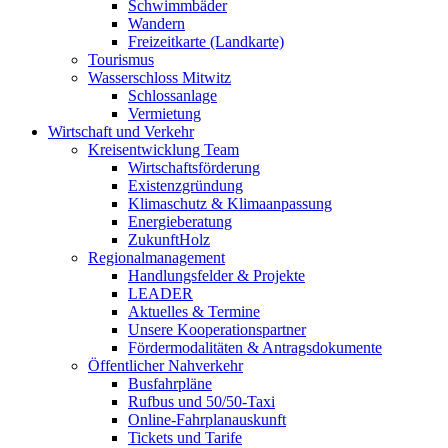
Schwimmbäder
Wandern
Freizeitkarte (Landkarte)
Tourismus
Wasserschloss Mitwitz
Schlossanlage
Vermietung
Wirtschaft und Verkehr
Kreisentwicklung Team
Wirtschaftsförderung
Existenzgründung
Klimaschutz & Klimaanpassung
Energieberatung
ZukunftHolz
Regionalmanagement
Handlungsfelder & Projekte
LEADER
Aktuelles & Termine
Unsere Kooperationspartner
Fördermodalitäten & Antragsdokumente
Öffentlicher Nahverkehr
Busfahrpläne
Rufbus und 50/50-Taxi
Online-Fahrplanauskunft
Tickets und Tarife