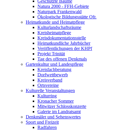
Geschützte Bäume
Natura 2000 - FFH-Gebiete
Naturpark Frankenwald
Ökologische Bildungsstätte Ofr.
Heimatkunde und Heimatpflege
Kulturlandschaftsräume
Kreisheimatpflege
Kreisdokumentationsstelle
Heimatkundliche Jahrbücher
Veröffentlichungen der KHPf
Projekt Trinität
Tag des offenen Denkmals
Gartenkultur und Landespflege
Kreisfachberatung
Dorfwettbewerb
Kreisverband
Ortsvereine
Kulturelle Veranstaltungen
Kulturring
Kronacher Sommer
Mitwitzer Schlosskonzerte
Galerie im Landratsamt
Denkmäler und Sehenswertes
Sport und Freizeit
Radfahren