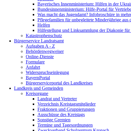
Bayerisches Innenministerium: Hilfen in der Ukrai
Bundesinnenministerium: Hilfe-Portal für Vertrieb
Was macht das Jugendamt? Infobroschüre in mehr
Pflegefamilien für unbegleitete Minderjährige aus 
Helfen
Hilfestellung und Linksammlung der Diakonie für 
Katastrophenschutz
Bürgerservice Landratsamt
Aufgaben A - Z
Behördenwegweiser
Online-Dienste
Formulare
Anfahrt
Widerspruchseinlegung
BayernPortal
Bürgerserviceportal des Landkreises
Landkreis und Gemeinden
Kreisorgane
Landrat und Vertreter
Verzeichnis Kreistagsmitglieder
Fraktionen und Gruppierungen
Ausschüsse des Kreistags
Sonstige Gremien
Termine und Tagesordnungen
Zweckverband Schulzentrum Kronach