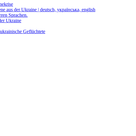
nekrise
ene aus der Ukraine | deutsch, українська, english
eren Sprachen.
der Ukraine
ukrainische Geflüchtete