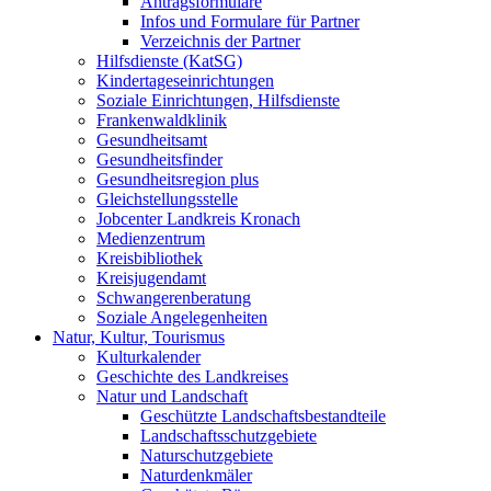
Antragsformulare
Infos und Formulare für Partner
Verzeichnis der Partner
Hilfsdienste (KatSG)
Kindertageseinrichtungen
Soziale Einrichtungen, Hilfsdienste
Frankenwaldklinik
Gesundheitsamt
Gesundheitsfinder
Gesundheitsregion plus
Gleichstellungsstelle
Jobcenter Landkreis Kronach
Medienzentrum
Kreisbibliothek
Kreisjugendamt
Schwangerenberatung
Soziale Angelegenheiten
Natur, Kultur, Tourismus
Kulturkalender
Geschichte des Landkreises
Natur und Landschaft
Geschützte Landschaftsbestandteile
Landschaftsschutzgebiete
Naturschutzgebiete
Naturdenkmäler