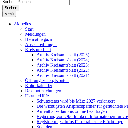
Suchen
Suchen
Menü
Aktuelles
Start
Meldungen
Heimatmagazin
Ausschreibungen
Kreisamtsblatt
Archiv Kreisamtsblatt (2025)
Archiv Kreisamtsblatt (2024)
Archiv Kreisamtsblatt (2023)
Archiv Kreisamtsblatt (2022)
Archiv Kreisamtsblatt (2021)
Öffnungszeiten, Konten
Kulturkalender
Bekanntmachungen
UkraineHilfe
Schutzstatus wird bis März 2027 verlängert
Die wichtigsten Ansprechpartner für geflüchtete 
Aufenthaltserlaubnis online beantragen
Regierung von Oberfranken: Informationen für Gef
Registrierung - Infos für ukrainische Flüchtlinge
Spenden