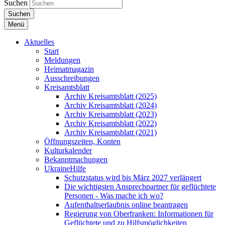
Suchen
Suchen
Menü
Aktuelles
Start
Meldungen
Heimatmagazin
Ausschreibungen
Kreisamtsblatt
Archiv Kreisamtsblatt (2025)
Archiv Kreisamtsblatt (2024)
Archiv Kreisamtsblatt (2023)
Archiv Kreisamtsblatt (2022)
Archiv Kreisamtsblatt (2021)
Öffnungszeiten, Konten
Kulturkalender
Bekanntmachungen
UkraineHilfe
Schutzstatus wird bis März 2027 verlängert
Die wichtigsten Ansprechpartner für geflüchtete
Personen - Was mache ich wo?
Aufenthaltserlaubnis online beantragen
Regierung von Oberfranken: Informationen für
Geflüchtete und zu Hilfsmöglichkeiten