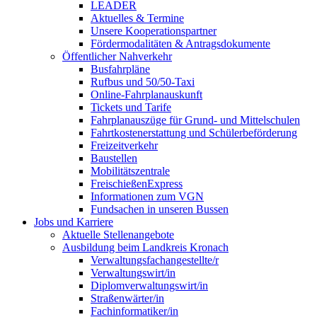
LEADER
Aktuelles & Termine
Unsere Kooperationspartner
Fördermodalitäten & Antragsdokumente
Öffentlicher Nahverkehr
Busfahrpläne
Rufbus und 50/50-Taxi
Online-Fahrplanauskunft
Tickets und Tarife
Fahrplanauszüge für Grund- und Mittelschulen
Fahrtkostenerstattung und Schülerbeförderung
Freizeitverkehr
Baustellen
Mobilitätszentrale
FreischießenExpress
Informationen zum VGN
Fundsachen in unseren Bussen
Jobs und Karriere
Aktuelle Stellenangebote
Ausbildung beim Landkreis Kronach
Verwaltungsfachangestellte/r
Verwaltungswirt/in
Diplomverwaltungswirt/in
Straßenwärter/in
Fachinformatiker/in