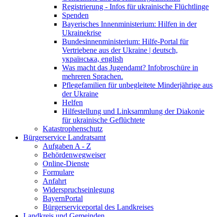
Registrierung - Infos für ukrainische Flüchtlinge
Spenden
Bayerisches Innenministerium: Hilfen in der
Ukrainekrise
Bundesinnenministerium: Hilfe-Portal für
Vertriebene aus der Ukraine | deutsch,
українська, english
Was macht das Jugendamt? Infobroschüre in
mehreren Sprachen.
Pflegefamilien für unbegleitete Minderjährige aus
der Ukraine
Helfen
Hilfestellung und Linksammlung der Diakonie
für ukrainische Geflüchtete
Katastrophenschutz
Bürgerservice Landratsamt
Aufgaben A - Z
Behördenwegweiser
Online-Dienste
Formulare
Anfahrt
Widerspruchseinlegung
BayernPortal
Bürgerserviceportal des Landkreises
Landkreis und Gemeinden