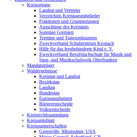
Kreisorgane
Landrat und Vertreter
Verzeichnis Kreistagsmitglieder
Fraktionen und Gruppierungen
Ausschüsse des Kreistags
Sonstige Gremien
Termine und Tagesordnungen
Zweckverband Schulzentrum Kronach
Hilfe für das lernbehinderte Kind e. V.
Zweckverband Berufsfachschule für Musik und
Sing- und Musikschulwerk Oberfranken
Mandatsträger
Wahlergebnisse
Kreistag und Landrat
Bezirkstag
Landtag
Bundestag
Europaparlament
Bürgerentscheide
Volksentscheide
Kreisrechtssammlung
Kreisamtsblatt
Kreispartnerschaften
Greenville, Mississippi, USA
Moray Council, Schottland, GB