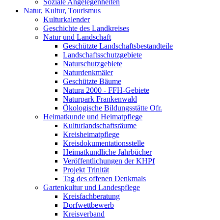
Soziale Angelegenheiten
Natur, Kultur, Tourismus
Kulturkalender
Geschichte des Landkreises
Natur und Landschaft
Geschützte Landschaftsbestandteile
Landschaftsschutzgebiete
Naturschutzgebiete
Naturdenkmäler
Geschützte Bäume
Natura 2000 - FFH-Gebiete
Naturpark Frankenwald
Ökologische Bildungsstätte Ofr.
Heimatkunde und Heimatpflege
Kulturlandschaftsräume
Kreisheimatpflege
Kreisdokumentationsstelle
Heimatkundliche Jahrbücher
Veröffentlichungen der KHPf
Projekt Trinität
Tag des offenen Denkmals
Gartenkultur und Landespflege
Kreisfachberatung
Dorfwettbewerb
Kreisverband