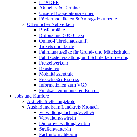
LEADER
Aktuelles & Termine
Unsere Kooperationspartner
Fördermodalitäten & Antragsdokumente
Öffentlicher Nahverkehr
Busfahrpläne
Rufbus und 50/50-Taxi
Online-Fahrplanauskunft
Tickets und Tarife
Fahrplanauszüge für Grund- und Mittelschulen
Fahrtkostenerstattung und Schülerbeförderung
Freizeitverkehr
Baustellen
Mobilitätszentrale
FreischießenExpress
Informationen zum VGN
Fundsachen in unseren Bussen
Jobs und Karriere
Aktuelle Stellenangebote
Ausbildung beim Landkreis Kronach
Verwaltungsfachangestellte/r
Verwaltungswirt/in
Diplomverwaltungswirt/in
Straßenwärter/in
Fachinformatiker/in