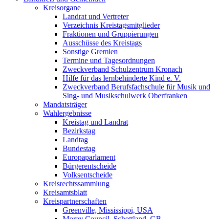
Kreisorgane
Landrat und Vertreter
Verzeichnis Kreistagsmitglieder
Fraktionen und Gruppierungen
Ausschüsse des Kreistags
Sonstige Gremien
Termine und Tagesordnungen
Zweckverband Schulzentrum Kronach
Hilfe für das lernbehinderte Kind e. V.
Zweckverband Berufsfachschule für Musik und
Sing- und Musikschulwerk Oberfranken
Mandatsträger
Wahlergebnisse
Kreistag und Landrat
Bezirkstag
Landtag
Bundestag
Europaparlament
Bürgerentscheide
Volksentscheide
Kreisrechtssammlung
Kreisamtsblatt
Kreispartnerschaften
Greenville, Mississippi, USA
Moray Council, Schottland, GB