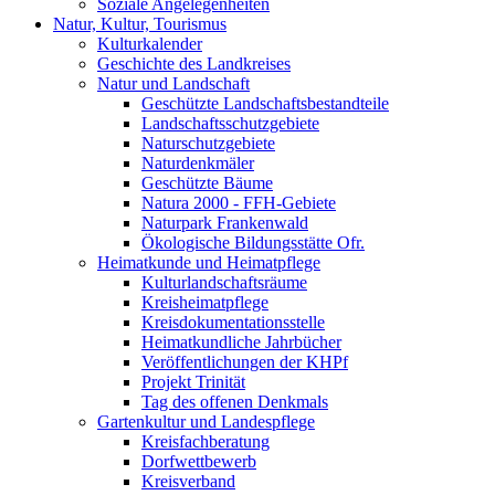
Soziale Angelegenheiten
Natur, Kultur, Tourismus
Kulturkalender
Geschichte des Landkreises
Natur und Landschaft
Geschützte Landschaftsbestandteile
Landschaftsschutzgebiete
Naturschutzgebiete
Naturdenkmäler
Geschützte Bäume
Natura 2000 - FFH-Gebiete
Naturpark Frankenwald
Ökologische Bildungsstätte Ofr.
Heimatkunde und Heimatpflege
Kulturlandschaftsräume
Kreisheimatpflege
Kreisdokumentationsstelle
Heimatkundliche Jahrbücher
Veröffentlichungen der KHPf
Projekt Trinität
Tag des offenen Denkmals
Gartenkultur und Landespflege
Kreisfachberatung
Dorfwettbewerb
Kreisverband