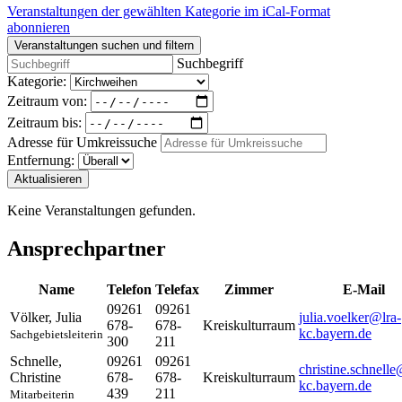
Veranstaltungen der gewählten Kategorie im iCal-Format
abonnieren
Veranstaltungen suchen und filtern
Suchbegriff
Kategorie:
Zeitraum von:
Zeitraum bis:
Adresse für Umkreissuche
Entfernung:
Aktualisieren
Keine Veranstaltungen gefunden.
Ansprechpartner
Name
Telefon
Telefax
Zimmer
E-Mail
09261
09261
Völker
,
Julia
julia.voelker@lra-
678-
678-
Kreiskulturraum
kc.bayern.de
Sachgebietsleiterin
300
211
Schnelle
,
09261
09261
christine.schnelle
Christine
678-
678-
Kreiskulturraum
kc.bayern.de
439
211
Mitarbeiterin