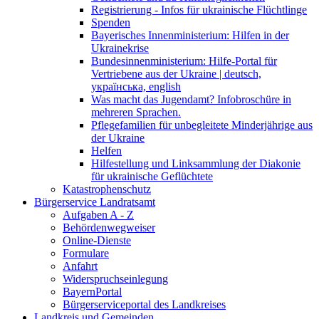
Registrierung - Infos für ukrainische Flüchtlinge
Spenden
Bayerisches Innenministerium: Hilfen in der
Ukrainekrise
Bundesinnenministerium: Hilfe-Portal für
Vertriebene aus der Ukraine | deutsch,
українська, english
Was macht das Jugendamt? Infobroschüre in
mehreren Sprachen.
Pflegefamilien für unbegleitete Minderjährige aus
der Ukraine
Helfen
Hilfestellung und Linksammlung der Diakonie
für ukrainische Geflüchtete
Katastrophenschutz
Bürgerservice Landratsamt
Aufgaben A - Z
Behördenwegweiser
Online-Dienste
Formulare
Anfahrt
Widerspruchseinlegung
BayernPortal
Bürgerserviceportal des Landkreises
Landkreis und Gemeinden