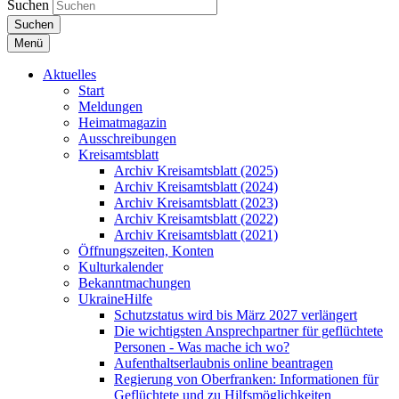
Suchen
Suchen
Menü
Aktuelles
Start
Meldungen
Heimatmagazin
Ausschreibungen
Kreisamtsblatt
Archiv Kreisamtsblatt (2025)
Archiv Kreisamtsblatt (2024)
Archiv Kreisamtsblatt (2023)
Archiv Kreisamtsblatt (2022)
Archiv Kreisamtsblatt (2021)
Öffnungszeiten, Konten
Kulturkalender
Bekanntmachungen
UkraineHilfe
Schutzstatus wird bis März 2027 verlängert
Die wichtigsten Ansprechpartner für geflüchtete
Personen - Was mache ich wo?
Aufenthaltserlaubnis online beantragen
Regierung von Oberfranken: Informationen für
Geflüchtete und zu Hilfsmöglichkeiten