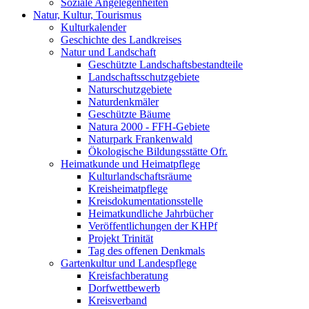
Soziale Angelegenheiten
Natur, Kultur, Tourismus
Kulturkalender
Geschichte des Landkreises
Natur und Landschaft
Geschützte Landschaftsbestandteile
Landschaftsschutzgebiete
Naturschutzgebiete
Naturdenkmäler
Geschützte Bäume
Natura 2000 - FFH-Gebiete
Naturpark Frankenwald
Ökologische Bildungsstätte Ofr.
Heimatkunde und Heimatpflege
Kulturlandschaftsräume
Kreisheimatpflege
Kreisdokumentationsstelle
Heimatkundliche Jahrbücher
Veröffentlichungen der KHPf
Projekt Trinität
Tag des offenen Denkmals
Gartenkultur und Landespflege
Kreisfachberatung
Dorfwettbewerb
Kreisverband