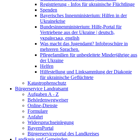
Registrierung - Infos für ukrainische Flüchtlinge
Spenden
Bayerisches Innenministerium: Hilfen in der
Ukrainekrise
Bundesinnenministerium: Hilfe-Portal für
Vertriebene aus der Ukraine | deutsch,
українська, english
Was macht das Jugendamt? Infobroschüre in
mehreren Sprachen.
Pflegefamilien für unbegleitete Minderjährige aus
der Ukraine
Helfen
Hilfestellung und Linksammlung der Diakonie
für ukrainische Geflüchtete
Katastrophenschutz
Bürgerservice Landratsamt
Aufgaben A - Z
Behördenwegweiser
Online-Dienste
Formulare
Anfahrt
Widerspruchseinlegung
BayernPortal
Bürgerserviceportal des Landkreises
Landkreis und Gemeinden