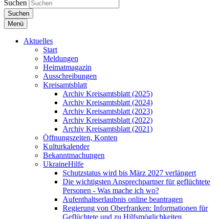
Suchen
Suchen
Menü
Aktuelles
Start
Meldungen
Heimatmagazin
Ausschreibungen
Kreisamtsblatt
Archiv Kreisamtsblatt (2025)
Archiv Kreisamtsblatt (2024)
Archiv Kreisamtsblatt (2023)
Archiv Kreisamtsblatt (2022)
Archiv Kreisamtsblatt (2021)
Öffnungszeiten, Konten
Kulturkalender
Bekanntmachungen
UkraineHilfe
Schutzstatus wird bis März 2027 verlängert
Die wichtigsten Ansprechpartner für geflüchtete
Personen - Was mache ich wo?
Aufenthaltserlaubnis online beantragen
Regierung von Oberfranken: Informationen für
Geflüchtete und zu Hilfsmöglichkeiten