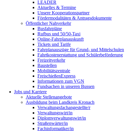
LEADER
Aktuelles & Termine
Unsere Kooperationspartner
Fördermodalitäten & Antragsdokumente
Öffentlicher Nahverkehr
Busfahrpläne
Rufbus und 50/50-Taxi
Online-Fahrplanauskunft
Tickets und Tarife
Fahrplanauszüge für Grund- und Mittelschulen
Fahrtkostenerstattung und Schülerbeförderung
Freizeitverkehr
Baustellen
Mobilitätszentrale
FreischießenExpress
Informationen zum VGN
Fundsachen in unseren Bussen
Jobs und Karriere
Aktuelle Stellenangebote
Ausbildung beim Landkreis Kronach
Verwaltungsfachangestellte/r
Verwaltungswirt/in
Diplomverwaltungswirt/in
Straßenwärter/in
Fachinformatiker/in