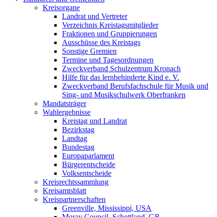
Kreisorgane
Landrat und Vertreter
Verzeichnis Kreistagsmitglieder
Fraktionen und Gruppierungen
Ausschüsse des Kreistags
Sonstige Gremien
Termine und Tagesordnungen
Zweckverband Schulzentrum Kronach
Hilfe für das lernbehinderte Kind e. V.
Zweckverband Berufsfachschule für Musik und
Sing- und Musikschulwerk Oberfranken
Mandatsträger
Wahlergebnisse
Kreistag und Landrat
Bezirkstag
Landtag
Bundestag
Europaparlament
Bürgerentscheide
Volksentscheide
Kreisrechtssammlung
Kreisamtsblatt
Kreispartnerschaften
Greenville, Mississippi, USA
Moray Council, Schottland, GB