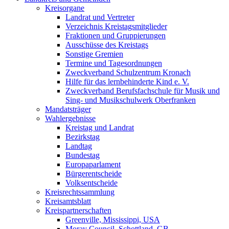
Kreisorgane
Landrat und Vertreter
Verzeichnis Kreistagsmitglieder
Fraktionen und Gruppierungen
Ausschüsse des Kreistags
Sonstige Gremien
Termine und Tagesordnungen
Zweckverband Schulzentrum Kronach
Hilfe für das lernbehinderte Kind e. V.
Zweckverband Berufsfachschule für Musik und
Sing- und Musikschulwerk Oberfranken
Mandatsträger
Wahlergebnisse
Kreistag und Landrat
Bezirkstag
Landtag
Bundestag
Europaparlament
Bürgerentscheide
Volksentscheide
Kreisrechtssammlung
Kreisamtsblatt
Kreispartnerschaften
Greenville, Mississippi, USA
Moray Council, Schottland, GB