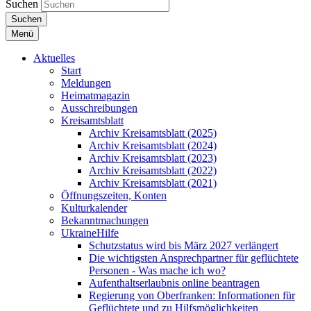
Suchen
Suchen
Menü
Aktuelles
Start
Meldungen
Heimatmagazin
Ausschreibungen
Kreisamtsblatt
Archiv Kreisamtsblatt (2025)
Archiv Kreisamtsblatt (2024)
Archiv Kreisamtsblatt (2023)
Archiv Kreisamtsblatt (2022)
Archiv Kreisamtsblatt (2021)
Öffnungszeiten, Konten
Kulturkalender
Bekanntmachungen
UkraineHilfe
Schutzstatus wird bis März 2027 verlängert
Die wichtigsten Ansprechpartner für geflüchtete
Personen - Was mache ich wo?
Aufenthaltserlaubnis online beantragen
Regierung von Oberfranken: Informationen für
Geflüchtete und zu Hilfsmöglichkeiten