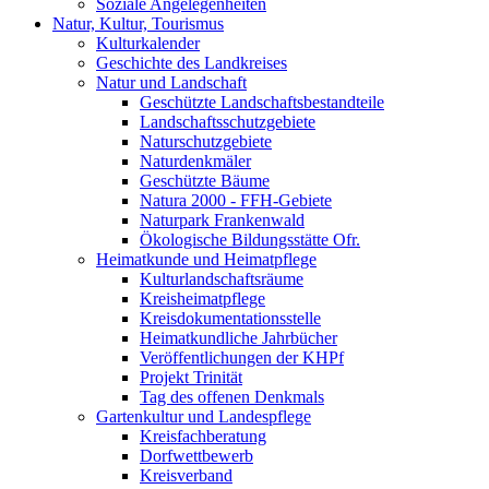
Soziale Angelegenheiten
Natur, Kultur, Tourismus
Kulturkalender
Geschichte des Landkreises
Natur und Landschaft
Geschützte Landschaftsbestandteile
Landschaftsschutzgebiete
Naturschutzgebiete
Naturdenkmäler
Geschützte Bäume
Natura 2000 - FFH-Gebiete
Naturpark Frankenwald
Ökologische Bildungsstätte Ofr.
Heimatkunde und Heimatpflege
Kulturlandschaftsräume
Kreisheimatpflege
Kreisdokumentationsstelle
Heimatkundliche Jahrbücher
Veröffentlichungen der KHPf
Projekt Trinität
Tag des offenen Denkmals
Gartenkultur und Landespflege
Kreisfachberatung
Dorfwettbewerb
Kreisverband