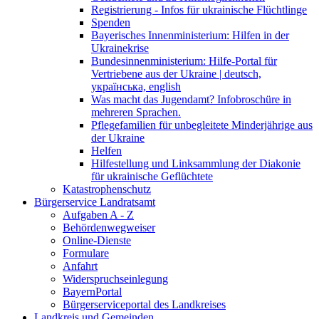
Registrierung - Infos für ukrainische Flüchtlinge
Spenden
Bayerisches Innenministerium: Hilfen in der
Ukrainekrise
Bundesinnenministerium: Hilfe-Portal für
Vertriebene aus der Ukraine | deutsch,
українська, english
Was macht das Jugendamt? Infobroschüre in
mehreren Sprachen.
Pflegefamilien für unbegleitete Minderjährige aus
der Ukraine
Helfen
Hilfestellung und Linksammlung der Diakonie
für ukrainische Geflüchtete
Katastrophenschutz
Bürgerservice Landratsamt
Aufgaben A - Z
Behördenwegweiser
Online-Dienste
Formulare
Anfahrt
Widerspruchseinlegung
BayernPortal
Bürgerserviceportal des Landkreises
Landkreis und Gemeinden