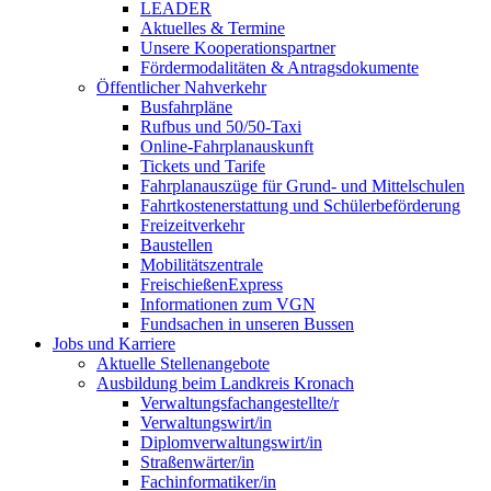
LEADER
Aktuelles & Termine
Unsere Kooperationspartner
Fördermodalitäten & Antragsdokumente
Öffentlicher Nahverkehr
Busfahrpläne
Rufbus und 50/50-Taxi
Online-Fahrplanauskunft
Tickets und Tarife
Fahrplanauszüge für Grund- und Mittelschulen
Fahrtkostenerstattung und Schülerbeförderung
Freizeitverkehr
Baustellen
Mobilitätszentrale
FreischießenExpress
Informationen zum VGN
Fundsachen in unseren Bussen
Jobs und Karriere
Aktuelle Stellenangebote
Ausbildung beim Landkreis Kronach
Verwaltungsfachangestellte/r
Verwaltungswirt/in
Diplomverwaltungswirt/in
Straßenwärter/in
Fachinformatiker/in