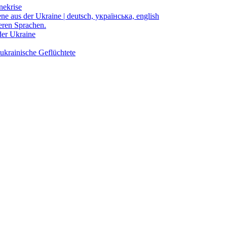
nekrise
ene aus der Ukraine | deutsch, українська, english
eren Sprachen.
der Ukraine
ukrainische Geflüchtete