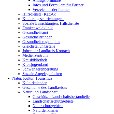
Antragsformulare
Infos und Formulare für Partner
Verzeichnis der Partner
Hilfsdienste (KatSG)
Kindertageseinrichtungen
Soziale Einrichtungen, Hilfsdienste
Frankenwaldklinik
Gesundheitsamt
Gesundheitsfinder
Gesundheitsregion plus
Gleichstellungsstelle
Jobcenter Landkreis Kronach
Medienzentrum
Kreisbibliothek
Kreisjugendamt
Schwangerenberatung
Soziale Angelegenheiten
Natur, Kultur, Tourismus
Kulturkalender
Geschichte des Landkreises
Natur und Landschaft
Geschützte Landschaftsbestandteile
Landschaftsschutzgebiete
Naturschutzgebiete
Naturdenkmäler