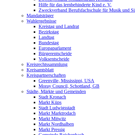
Hilfe für das lernbehinderte Kind e. V.
Zweckverband Berufsfachschule für Musik und S
Mandatsträger
Wahlergebnisse
Kreistag und Landrat
Bezirkstag
Landtag
Bundestag
Europaparlament
Bürgerentscheide
Volksentscheide
Kreisrechtssammlung
Kreisamtsblatt
Kreispartnerschaften
Greenville, Mississippi, USA
Moray Council, Schottland, GB
Städte, Märkte und Gemeinden
Stadt Kronach
Markt Küps
Stadt Ludwigsstadt
Markt Marktrodach
Markt Mitwitz
Markt Nordhalben
Markt Pressig
Gemeinde Reichenbach