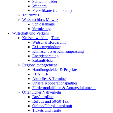
Schwimmbäder
Wandern
Freizeitkarte (Landkarte)
Tourismus
Wasserschloss Mitwitz
Schlossanlage
Vermietung
Wirtschaft und Verkehr
Kreisentwicklung Team
Wirtschaftsförderung
Existenzgründung
Klimaschutz & Klimaanpassung
Energieberatung
ZukunftHolz
Regionalmanagement
Handlungsfelder & Projekte
LEADER
Aktuelles & Termine
Unsere Kooperationspartner
Fördermodalitäten & Antragsdokumente
Öffentlicher Nahverkehr
Busfahrpläne
Rufbus und 50/50-Taxi
Online-Fahrplanauskunft
Tickets und Tarife