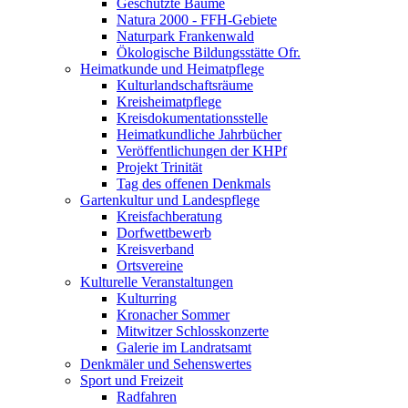
Geschützte Bäume
Natura 2000 - FFH-Gebiete
Naturpark Frankenwald
Ökologische Bildungsstätte Ofr.
Heimatkunde und Heimatpflege
Kulturlandschaftsräume
Kreisheimatpflege
Kreisdokumentationsstelle
Heimatkundliche Jahrbücher
Veröffentlichungen der KHPf
Projekt Trinität
Tag des offenen Denkmals
Gartenkultur und Landespflege
Kreisfachberatung
Dorfwettbewerb
Kreisverband
Ortsvereine
Kulturelle Veranstaltungen
Kulturring
Kronacher Sommer
Mitwitzer Schlosskonzerte
Galerie im Landratsamt
Denkmäler und Sehenswertes
Sport und Freizeit
Radfahren