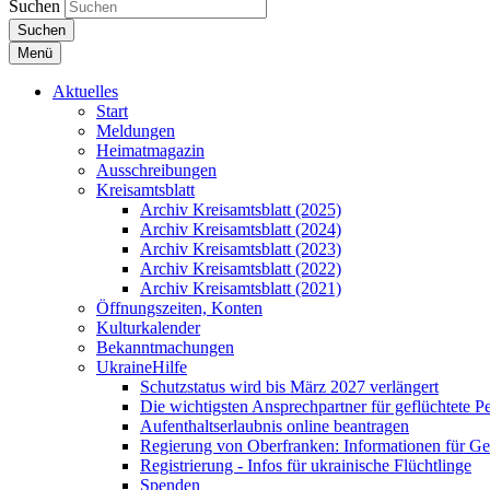
Suchen
Suchen
Menü
Aktuelles
Start
Meldungen
Heimatmagazin
Ausschreibungen
Kreisamtsblatt
Archiv Kreisamtsblatt (2025)
Archiv Kreisamtsblatt (2024)
Archiv Kreisamtsblatt (2023)
Archiv Kreisamtsblatt (2022)
Archiv Kreisamtsblatt (2021)
Öffnungszeiten, Konten
Kulturkalender
Bekanntmachungen
UkraineHilfe
Schutzstatus wird bis März 2027 verlängert
Die wichtigsten Ansprechpartner für geflüchtete 
Aufenthaltserlaubnis online beantragen
Regierung von Oberfranken: Informationen für Gef
Registrierung - Infos für ukrainische Flüchtlinge
Spenden