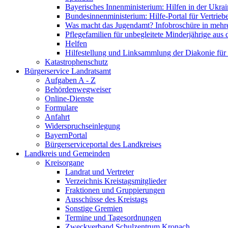
Bayerisches Innenministerium: Hilfen in der Ukrai
Bundesinnenministerium: Hilfe-Portal für Vertrieb
Was macht das Jugendamt? Infobroschüre in mehr
Pflegefamilien für unbegleitete Minderjährige aus 
Helfen
Hilfestellung und Linksammlung der Diakonie für 
Katastrophenschutz
Bürgerservice Landratsamt
Aufgaben A - Z
Behördenwegweiser
Online-Dienste
Formulare
Anfahrt
Widerspruchseinlegung
BayernPortal
Bürgerserviceportal des Landkreises
Landkreis und Gemeinden
Kreisorgane
Landrat und Vertreter
Verzeichnis Kreistagsmitglieder
Fraktionen und Gruppierungen
Ausschüsse des Kreistags
Sonstige Gremien
Termine und Tagesordnungen
Zweckverband Schulzentrum Kronach