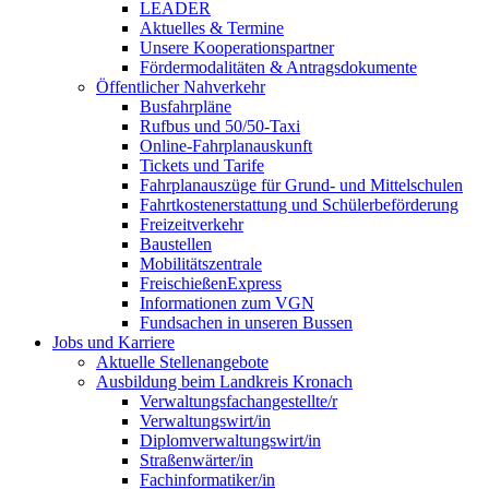
LEADER
Aktuelles & Termine
Unsere Kooperationspartner
Fördermodalitäten & Antragsdokumente
Öffentlicher Nahverkehr
Busfahrpläne
Rufbus und 50/50-Taxi
Online-Fahrplanauskunft
Tickets und Tarife
Fahrplanauszüge für Grund- und Mittelschulen
Fahrtkostenerstattung und Schülerbeförderung
Freizeitverkehr
Baustellen
Mobilitätszentrale
FreischießenExpress
Informationen zum VGN
Fundsachen in unseren Bussen
Jobs und Karriere
Aktuelle Stellenangebote
Ausbildung beim Landkreis Kronach
Verwaltungsfachangestellte/r
Verwaltungswirt/in
Diplomverwaltungswirt/in
Straßenwärter/in
Fachinformatiker/in