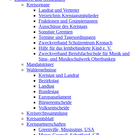
Kreisorgane
Landrat und Vertreter
Verzeichnis Kreistagsmitglieder
Fraktionen und Gruppierungen
Ausschüsse des Kreistags
Sonstige Gremien
Termine und Tagesordnungen
Zweckverband Schulzentrum Kronach
Hilfe für das lernbehinderte Kind e. V.
Zweckverband Berufsfachschule für Musik und
Sing- und Musikschulwerk Oberfranken
Mandatsträger
Wahlergebnisse
Kreistag und Landrat
Bezirkstag
Landtag
Bundestag
Europaparlament
Bürgerentscheide
Volksentscheide
Kreisrechtssammlung
Kreisamtsblatt
Kreispartnerschaften
Greenville, Mississippi, USA
Moray Council, Schottland, GB