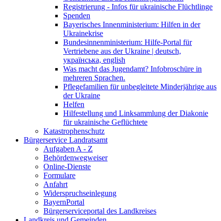
Registrierung - Infos für ukrainische Flüchtlinge
Spenden
Bayerisches Innenministerium: Hilfen in der
Ukrainekrise
Bundesinnenministerium: Hilfe-Portal für
Vertriebene aus der Ukraine | deutsch,
українська, english
Was macht das Jugendamt? Infobroschüre in
mehreren Sprachen.
Pflegefamilien für unbegleitete Minderjährige aus
der Ukraine
Helfen
Hilfestellung und Linksammlung der Diakonie
für ukrainische Geflüchtete
Katastrophenschutz
Bürgerservice Landratsamt
Aufgaben A - Z
Behördenwegweiser
Online-Dienste
Formulare
Anfahrt
Widerspruchseinlegung
BayernPortal
Bürgerserviceportal des Landkreises
Landkreis und Gemeinden