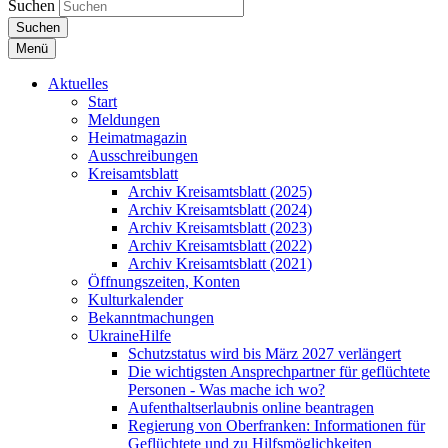
Suchen
Suchen
Menü
Aktuelles
Start
Meldungen
Heimatmagazin
Ausschreibungen
Kreisamtsblatt
Archiv Kreisamtsblatt (2025)
Archiv Kreisamtsblatt (2024)
Archiv Kreisamtsblatt (2023)
Archiv Kreisamtsblatt (2022)
Archiv Kreisamtsblatt (2021)
Öffnungszeiten, Konten
Kulturkalender
Bekanntmachungen
UkraineHilfe
Schutzstatus wird bis März 2027 verlängert
Die wichtigsten Ansprechpartner für geflüchtete
Personen - Was mache ich wo?
Aufenthaltserlaubnis online beantragen
Regierung von Oberfranken: Informationen für
Geflüchtete und zu Hilfsmöglichkeiten