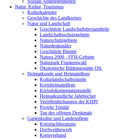
Soziale Angelegenheiten
Natur, Kultur, Tourismus
Kulturkalender
Geschichte des Landkreises
Natur und Landschaft
Geschützte Landschaftsbestandteile
Landschaftsschutzgebiete
Naturschutzgebiete
Naturdenkmäler
Geschützte Bäume
Natura 2000 - FFH-Gebiete
Naturpark Frankenwald
Ökologische Bildungsstätte Ofr.
Heimatkunde und Heimatpflege
Kulturlandschaftsräume
Kreisheimatpflege
Kreisdokumentationsstelle
Heimatkundliche Jahrbücher
Veröffentlichungen der KHPf
Projekt Trinität
Tag des offenen Denkmals
Gartenkultur und Landespflege
Kreisfachberatung
Dorfwettbewerb
Kreisverband