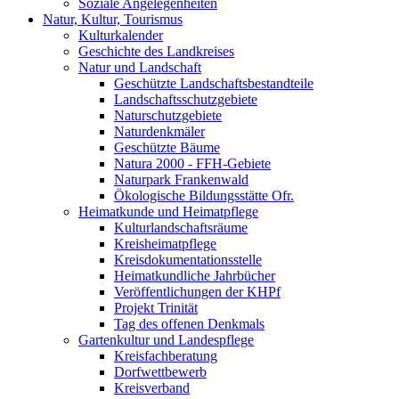
Soziale Angelegenheiten
Natur, Kultur, Tourismus
Kulturkalender
Geschichte des Landkreises
Natur und Landschaft
Geschützte Landschaftsbestandteile
Landschaftsschutzgebiete
Naturschutzgebiete
Naturdenkmäler
Geschützte Bäume
Natura 2000 - FFH-Gebiete
Naturpark Frankenwald
Ökologische Bildungsstätte Ofr.
Heimatkunde und Heimatpflege
Kulturlandschaftsräume
Kreisheimatpflege
Kreisdokumentationsstelle
Heimatkundliche Jahrbücher
Veröffentlichungen der KHPf
Projekt Trinität
Tag des offenen Denkmals
Gartenkultur und Landespflege
Kreisfachberatung
Dorfwettbewerb
Kreisverband