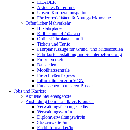
LEADER
Aktuelles & Termine
Unsere Kooperationspartner
Fördermodalitäten & Antragsdokumente
Öffentlicher Nahverkehr
Busfahrpläne
Rufbus und 50/50-Taxi
Online-Fahrplanauskunft
Tickets und Tarife
Fahrplanauszüge für Grund- und Mittelschulen
Fahrtkostenerstattung und Schülerbeförderung
Freizeitverkehr
Baustellen
Mobilitätszentrale
FreischießenExpress
Informationen zum VGN
Fundsachen in unseren Bussen
Jobs und Karriere
Aktuelle Stellenangebote
Ausbildung beim Landkreis Kronach
Verwaltungsfachangestellte/r
Verwaltungswirt/in
Diplomverwaltungswirt/in
Straßenwärter/in
Fachinformatiker/in