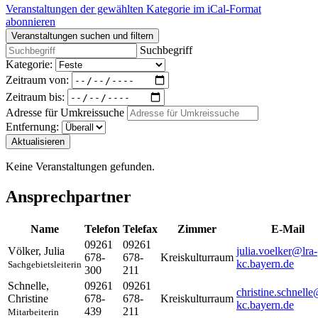
Veranstaltungen der gewählten Kategorie im iCal-Format
abonnieren
Veranstaltungen suchen und filtern
Suchbegriff
Kategorie:
Zeitraum von:
Zeitraum bis:
Adresse für Umkreissuche
Entfernung:
Aktualisieren
Keine Veranstaltungen gefunden.
Ansprechpartner
Name
Telefon
Telefax
Zimmer
E-Mail
09261
09261
Völker
,
Julia
julia.voelker@lra-
678-
678-
Kreiskulturraum
kc.bayern.de
Sachgebietsleiterin
300
211
Schnelle
,
09261
09261
christine.schnelle
Christine
678-
678-
Kreiskulturraum
kc.bayern.de
439
211
Mitarbeiterin