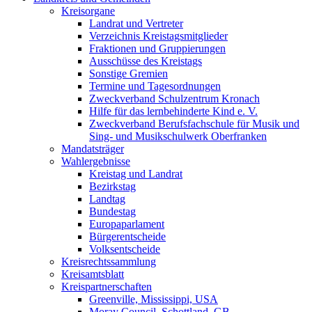
Kreisorgane
Landrat und Vertreter
Verzeichnis Kreistagsmitglieder
Fraktionen und Gruppierungen
Ausschüsse des Kreistags
Sonstige Gremien
Termine und Tagesordnungen
Zweckverband Schulzentrum Kronach
Hilfe für das lernbehinderte Kind e. V.
Zweckverband Berufsfachschule für Musik und
Sing- und Musikschulwerk Oberfranken
Mandatsträger
Wahlergebnisse
Kreistag und Landrat
Bezirkstag
Landtag
Bundestag
Europaparlament
Bürgerentscheide
Volksentscheide
Kreisrechtssammlung
Kreisamtsblatt
Kreispartnerschaften
Greenville, Mississippi, USA
Moray Council, Schottland, GB