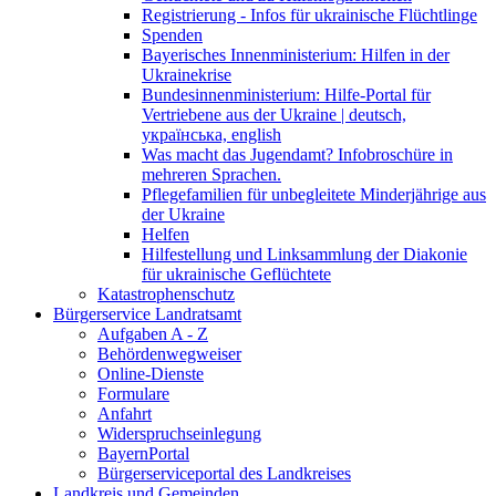
Registrierung - Infos für ukrainische Flüchtlinge
Spenden
Bayerisches Innenministerium: Hilfen in der
Ukrainekrise
Bundesinnenministerium: Hilfe-Portal für
Vertriebene aus der Ukraine | deutsch,
українська, english
Was macht das Jugendamt? Infobroschüre in
mehreren Sprachen.
Pflegefamilien für unbegleitete Minderjährige aus
der Ukraine
Helfen
Hilfestellung und Linksammlung der Diakonie
für ukrainische Geflüchtete
Katastrophenschutz
Bürgerservice Landratsamt
Aufgaben A - Z
Behördenwegweiser
Online-Dienste
Formulare
Anfahrt
Widerspruchseinlegung
BayernPortal
Bürgerserviceportal des Landkreises
Landkreis und Gemeinden