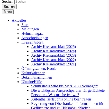
Suchen
Suchen
Menü
Aktuelles
Start
Meldungen
Heimatmagazin
Ausschreibungen
Kreisamtsblatt
Archiv Kreisamtsblatt (2025)
Archiv Kreisamtsblatt (2024)
Archiv Kreisamtsblatt (2023)
Archiv Kreisamtsblatt (2022)
Archiv Kreisamtsblatt (2021)
Öffnungszeiten, Konten
Kulturkalender
Bekanntmachungen
UkraineHilfe
Schutzstatus wird bis März 2027 verlängert
Die wichtigsten Ansprechpartner für geflüchtete
Personen - Was mache ich wo?
Aufenthaltserlaubnis online beantragen
Regierung von Oberfranken: Informationen für
Geflüchtete und zu Hilfsmöglichkeiten