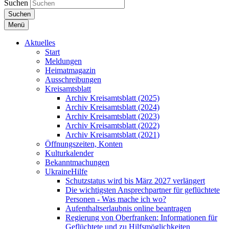
Suchen
Suchen
Menü
Aktuelles
Start
Meldungen
Heimatmagazin
Ausschreibungen
Kreisamtsblatt
Archiv Kreisamtsblatt (2025)
Archiv Kreisamtsblatt (2024)
Archiv Kreisamtsblatt (2023)
Archiv Kreisamtsblatt (2022)
Archiv Kreisamtsblatt (2021)
Öffnungszeiten, Konten
Kulturkalender
Bekanntmachungen
UkraineHilfe
Schutzstatus wird bis März 2027 verlängert
Die wichtigsten Ansprechpartner für geflüchtete
Personen - Was mache ich wo?
Aufenthaltserlaubnis online beantragen
Regierung von Oberfranken: Informationen für
Geflüchtete und zu Hilfsmöglichkeiten