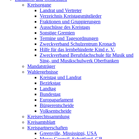
Kreisorgane
Landrat und Vertreter
Verzeichnis Kreistagsmitglieder
Fraktionen und Gruppierungen
Ausschüsse des Kreistags
Sonstige Gremien
Termine und Tagesordnungen
Zweckverband Schulzentrum Kronach
Hilfe für das lernbehinderte Kind e. V.
Zweckverband Berufsfachschule für Musik und
Sing- und Musikschulwerk Oberfranken
Mandatsträger
Wahlergebnisse
Kreistag und Landrat
Bezirkstag
Landtag
Bundestag
Europaparlament
Bürgerentscheide
Volksentscheide
Kreisrechtssammlung
Kreisamtsblatt
Kreispartnerschaften
Greenville, Mississippi, USA
Moray Council, Schottland, GB