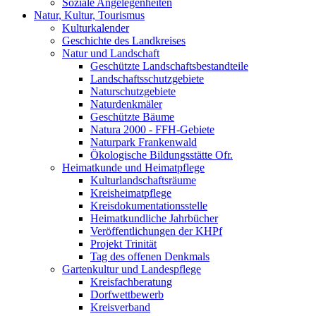
Soziale Angelegenheiten
Natur, Kultur, Tourismus
Kulturkalender
Geschichte des Landkreises
Natur und Landschaft
Geschützte Landschaftsbestandteile
Landschaftsschutzgebiete
Naturschutzgebiete
Naturdenkmäler
Geschützte Bäume
Natura 2000 - FFH-Gebiete
Naturpark Frankenwald
Ökologische Bildungsstätte Ofr.
Heimatkunde und Heimatpflege
Kulturlandschaftsräume
Kreisheimatpflege
Kreisdokumentationsstelle
Heimatkundliche Jahrbücher
Veröffentlichungen der KHPf
Projekt Trinität
Tag des offenen Denkmals
Gartenkultur und Landespflege
Kreisfachberatung
Dorfwettbewerb
Kreisverband