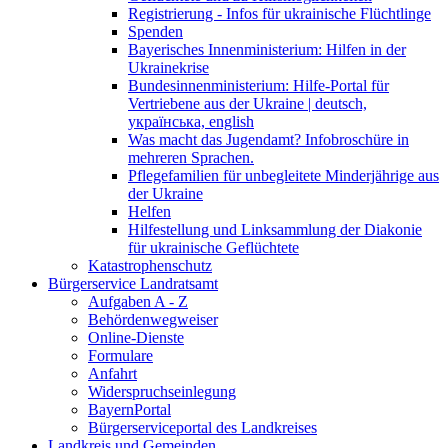
Registrierung - Infos für ukrainische Flüchtlinge
Spenden
Bayerisches Innenministerium: Hilfen in der
Ukrainekrise
Bundesinnenministerium: Hilfe-Portal für
Vertriebene aus der Ukraine | deutsch,
українська, english
Was macht das Jugendamt? Infobroschüre in
mehreren Sprachen.
Pflegefamilien für unbegleitete Minderjährige aus
der Ukraine
Helfen
Hilfestellung und Linksammlung der Diakonie
für ukrainische Geflüchtete
Katastrophenschutz
Bürgerservice Landratsamt
Aufgaben A - Z
Behördenwegweiser
Online-Dienste
Formulare
Anfahrt
Widerspruchseinlegung
BayernPortal
Bürgerserviceportal des Landkreises
Landkreis und Gemeinden