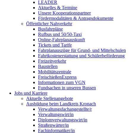
LEADER
Aktuelles & Termine
Unsere Kooperationspartner
Fördermodalitäten & Antragsdokumente
Öffentlicher Nahverkehr
Busfahrpläne
Rufbus und 50/50-Taxi
Online-Fahrplanauskunft
Tickets und Tarife
Fahrplanauszüge für Grund- und Mittelschulen
Fahrtkostenerstattung und Schülerbeförderung
Freizeitverkehr
Baustellen
Mobilitätszentrale
FreischießenExpress
Informationen zum VGN
Fundsachen in unseren Bussen
Jobs und Karriere
Aktuelle Stellenangebote
Ausbildung beim Landkreis Kronach
Verwaltungsfachangestellte/r
Verwaltungswirt/in
Diplomverwaltungswirt/in
Straßenwärter/in
Fachinformatiker/in