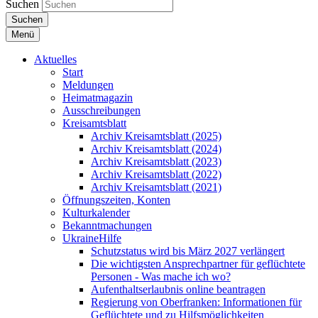
Suchen
Suchen
Menü
Aktuelles
Start
Meldungen
Heimatmagazin
Ausschreibungen
Kreisamtsblatt
Archiv Kreisamtsblatt (2025)
Archiv Kreisamtsblatt (2024)
Archiv Kreisamtsblatt (2023)
Archiv Kreisamtsblatt (2022)
Archiv Kreisamtsblatt (2021)
Öffnungszeiten, Konten
Kulturkalender
Bekanntmachungen
UkraineHilfe
Schutzstatus wird bis März 2027 verlängert
Die wichtigsten Ansprechpartner für geflüchtete
Personen - Was mache ich wo?
Aufenthaltserlaubnis online beantragen
Regierung von Oberfranken: Informationen für
Geflüchtete und zu Hilfsmöglichkeiten