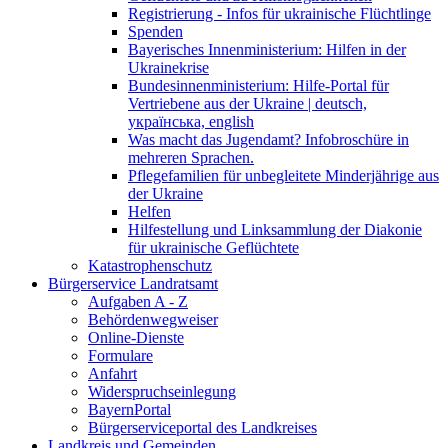
Registrierung - Infos für ukrainische Flüchtlinge
Spenden
Bayerisches Innenministerium: Hilfen in der
Ukrainekrise
Bundesinnenministerium: Hilfe-Portal für
Vertriebene aus der Ukraine | deutsch,
українська, english
Was macht das Jugendamt? Infobroschüre in
mehreren Sprachen.
Pflegefamilien für unbegleitete Minderjährige aus
der Ukraine
Helfen
Hilfestellung und Linksammlung der Diakonie
für ukrainische Geflüchtete
Katastrophenschutz
Bürgerservice Landratsamt
Aufgaben A - Z
Behördenwegweiser
Online-Dienste
Formulare
Anfahrt
Widerspruchseinlegung
BayernPortal
Bürgerserviceportal des Landkreises
Landkreis und Gemeinden