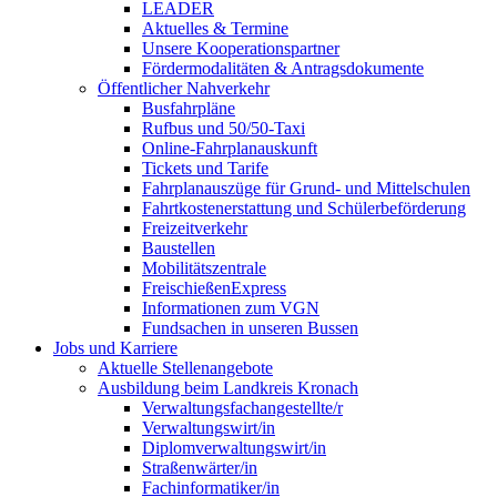
LEADER
Aktuelles & Termine
Unsere Kooperationspartner
Fördermodalitäten & Antragsdokumente
Öffentlicher Nahverkehr
Busfahrpläne
Rufbus und 50/50-Taxi
Online-Fahrplanauskunft
Tickets und Tarife
Fahrplanauszüge für Grund- und Mittelschulen
Fahrtkostenerstattung und Schülerbeförderung
Freizeitverkehr
Baustellen
Mobilitätszentrale
FreischießenExpress
Informationen zum VGN
Fundsachen in unseren Bussen
Jobs und Karriere
Aktuelle Stellenangebote
Ausbildung beim Landkreis Kronach
Verwaltungsfachangestellte/r
Verwaltungswirt/in
Diplomverwaltungswirt/in
Straßenwärter/in
Fachinformatiker/in