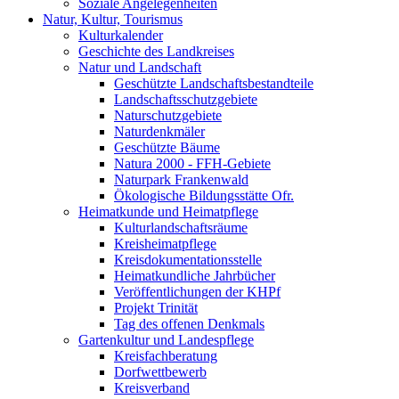
Soziale Angelegenheiten
Natur, Kultur, Tourismus
Kulturkalender
Geschichte des Landkreises
Natur und Landschaft
Geschützte Landschaftsbestandteile
Landschaftsschutzgebiete
Naturschutzgebiete
Naturdenkmäler
Geschützte Bäume
Natura 2000 - FFH-Gebiete
Naturpark Frankenwald
Ökologische Bildungsstätte Ofr.
Heimatkunde und Heimatpflege
Kulturlandschaftsräume
Kreisheimatpflege
Kreisdokumentationsstelle
Heimatkundliche Jahrbücher
Veröffentlichungen der KHPf
Projekt Trinität
Tag des offenen Denkmals
Gartenkultur und Landespflege
Kreisfachberatung
Dorfwettbewerb
Kreisverband