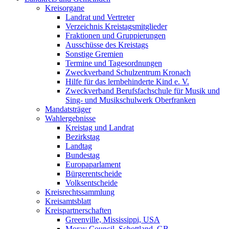
Kreisorgane
Landrat und Vertreter
Verzeichnis Kreistagsmitglieder
Fraktionen und Gruppierungen
Ausschüsse des Kreistags
Sonstige Gremien
Termine und Tagesordnungen
Zweckverband Schulzentrum Kronach
Hilfe für das lernbehinderte Kind e. V.
Zweckverband Berufsfachschule für Musik und
Sing- und Musikschulwerk Oberfranken
Mandatsträger
Wahlergebnisse
Kreistag und Landrat
Bezirkstag
Landtag
Bundestag
Europaparlament
Bürgerentscheide
Volksentscheide
Kreisrechtssammlung
Kreisamtsblatt
Kreispartnerschaften
Greenville, Mississippi, USA
Moray Council, Schottland, GB