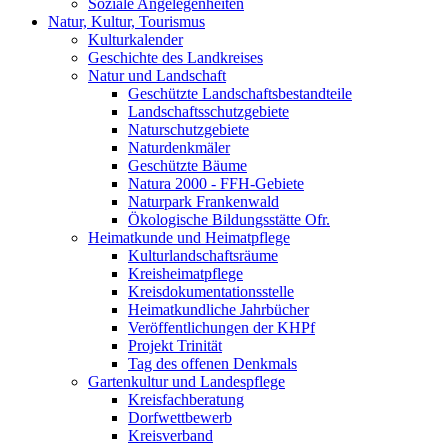
Soziale Angelegenheiten
Natur, Kultur, Tourismus
Kulturkalender
Geschichte des Landkreises
Natur und Landschaft
Geschützte Landschaftsbestandteile
Landschaftsschutzgebiete
Naturschutzgebiete
Naturdenkmäler
Geschützte Bäume
Natura 2000 - FFH-Gebiete
Naturpark Frankenwald
Ökologische Bildungsstätte Ofr.
Heimatkunde und Heimatpflege
Kulturlandschaftsräume
Kreisheimatpflege
Kreisdokumentationsstelle
Heimatkundliche Jahrbücher
Veröffentlichungen der KHPf
Projekt Trinität
Tag des offenen Denkmals
Gartenkultur und Landespflege
Kreisfachberatung
Dorfwettbewerb
Kreisverband