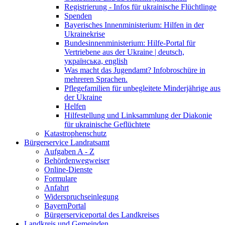
Registrierung - Infos für ukrainische Flüchtlinge
Spenden
Bayerisches Innenministerium: Hilfen in der
Ukrainekrise
Bundesinnenministerium: Hilfe-Portal für
Vertriebene aus der Ukraine | deutsch,
українська, english
Was macht das Jugendamt? Infobroschüre in
mehreren Sprachen.
Pflegefamilien für unbegleitete Minderjährige aus
der Ukraine
Helfen
Hilfestellung und Linksammlung der Diakonie
für ukrainische Geflüchtete
Katastrophenschutz
Bürgerservice Landratsamt
Aufgaben A - Z
Behördenwegweiser
Online-Dienste
Formulare
Anfahrt
Widerspruchseinlegung
BayernPortal
Bürgerserviceportal des Landkreises
Landkreis und Gemeinden