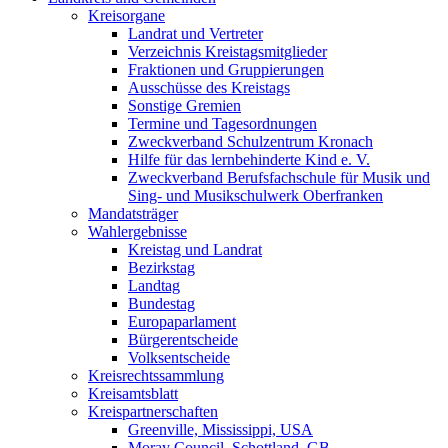
Kreisorgane
Landrat und Vertreter
Verzeichnis Kreistagsmitglieder
Fraktionen und Gruppierungen
Ausschüsse des Kreistags
Sonstige Gremien
Termine und Tagesordnungen
Zweckverband Schulzentrum Kronach
Hilfe für das lernbehinderte Kind e. V.
Zweckverband Berufsfachschule für Musik und
Sing- und Musikschulwerk Oberfranken
Mandatsträger
Wahlergebnisse
Kreistag und Landrat
Bezirkstag
Landtag
Bundestag
Europaparlament
Bürgerentscheide
Volksentscheide
Kreisrechtssammlung
Kreisamtsblatt
Kreispartnerschaften
Greenville, Mississippi, USA
Moray Council, Schottland, GB