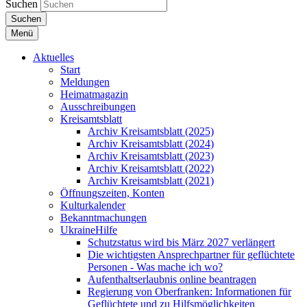
Suchen
Suchen
Menü
Aktuelles
Start
Meldungen
Heimatmagazin
Ausschreibungen
Kreisamtsblatt
Archiv Kreisamtsblatt (2025)
Archiv Kreisamtsblatt (2024)
Archiv Kreisamtsblatt (2023)
Archiv Kreisamtsblatt (2022)
Archiv Kreisamtsblatt (2021)
Öffnungszeiten, Konten
Kulturkalender
Bekanntmachungen
UkraineHilfe
Schutzstatus wird bis März 2027 verlängert
Die wichtigsten Ansprechpartner für geflüchtete
Personen - Was mache ich wo?
Aufenthaltserlaubnis online beantragen
Regierung von Oberfranken: Informationen für
Geflüchtete und zu Hilfsmöglichkeiten