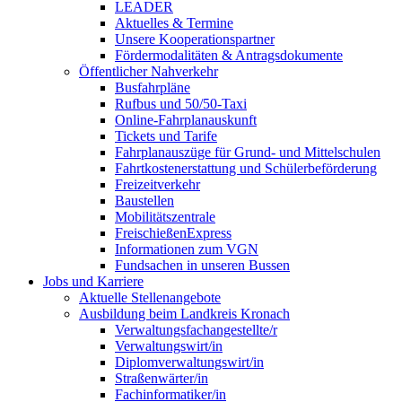
LEADER
Aktuelles & Termine
Unsere Kooperationspartner
Fördermodalitäten & Antragsdokumente
Öffentlicher Nahverkehr
Busfahrpläne
Rufbus und 50/50-Taxi
Online-Fahrplanauskunft
Tickets und Tarife
Fahrplanauszüge für Grund- und Mittelschulen
Fahrtkostenerstattung und Schülerbeförderung
Freizeitverkehr
Baustellen
Mobilitätszentrale
FreischießenExpress
Informationen zum VGN
Fundsachen in unseren Bussen
Jobs und Karriere
Aktuelle Stellenangebote
Ausbildung beim Landkreis Kronach
Verwaltungsfachangestellte/r
Verwaltungswirt/in
Diplomverwaltungswirt/in
Straßenwärter/in
Fachinformatiker/in