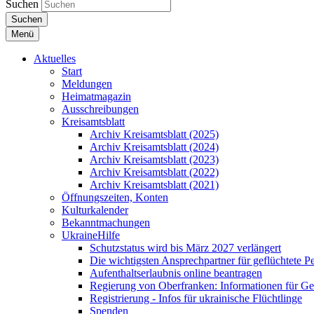
Suchen
Suchen
Menü
Aktuelles
Start
Meldungen
Heimatmagazin
Ausschreibungen
Kreisamtsblatt
Archiv Kreisamtsblatt (2025)
Archiv Kreisamtsblatt (2024)
Archiv Kreisamtsblatt (2023)
Archiv Kreisamtsblatt (2022)
Archiv Kreisamtsblatt (2021)
Öffnungszeiten, Konten
Kulturkalender
Bekanntmachungen
UkraineHilfe
Schutzstatus wird bis März 2027 verlängert
Die wichtigsten Ansprechpartner für geflüchtete 
Aufenthaltserlaubnis online beantragen
Regierung von Oberfranken: Informationen für Gef
Registrierung - Infos für ukrainische Flüchtlinge
Spenden