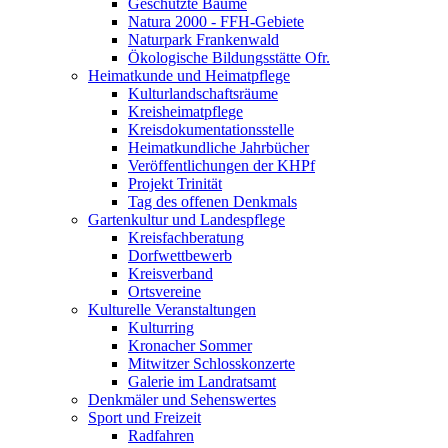
Geschützte Bäume
Natura 2000 - FFH-Gebiete
Naturpark Frankenwald
Ökologische Bildungsstätte Ofr.
Heimatkunde und Heimatpflege
Kulturlandschaftsräume
Kreisheimatpflege
Kreisdokumentationsstelle
Heimatkundliche Jahrbücher
Veröffentlichungen der KHPf
Projekt Trinität
Tag des offenen Denkmals
Gartenkultur und Landespflege
Kreisfachberatung
Dorfwettbewerb
Kreisverband
Ortsvereine
Kulturelle Veranstaltungen
Kulturring
Kronacher Sommer
Mitwitzer Schlosskonzerte
Galerie im Landratsamt
Denkmäler und Sehenswertes
Sport und Freizeit
Radfahren