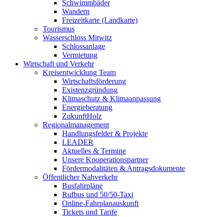
Schwimmbäder
Wandern
Freizeitkarte (Landkarte)
Tourismus
Wasserschloss Mitwitz
Schlossanlage
Vermietung
Wirtschaft und Verkehr
Kreisentwicklung Team
Wirtschaftsförderung
Existenzgründung
Klimaschutz & Klimaanpassung
Energieberatung
ZukunftHolz
Regionalmanagement
Handlungsfelder & Projekte
LEADER
Aktuelles & Termine
Unsere Kooperationspartner
Fördermodalitäten & Antragsdokumente
Öffentlicher Nahverkehr
Busfahrpläne
Rufbus und 50/50-Taxi
Online-Fahrplanauskunft
Tickets und Tarife