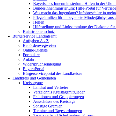
Bayerisches Innenministerium: Hilfen in der Ukrai
Bundesinnenministerium: Hilfe-Portal für Vertrieb
Was macht das Jugendamt? Infobroschüre in mehr
Pflegefamilien für unbegleitete Minderjährige aus 
Helfen
Hilfestellung und Linksammlung der Diakonie für 
Katastrophenschutz
Bürgerservice Landratsamt
Aufgaben A - Z
Behördenwegweiser
Online-Dienste
Formulare
Anfahrt
Widerspruchseinlegung
BayernPortal
Bürgerserviceportal des Landkreises
Landkreis und Gemeinden
Kreisorgane
Landrat und Vertreter
Verzeichnis Kreistagsmitglieder
Fraktionen und Gruppierungen
Ausschüsse des Kreistags
Sonstige Gremien
Termine und Tagesordnungen
Zweckverband Schulzentrum Kronach