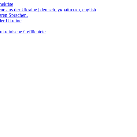
nekrise
ene aus der Ukraine | deutsch, українська, english
eren Sprachen.
der Ukraine
ukrainische Geflüchtete