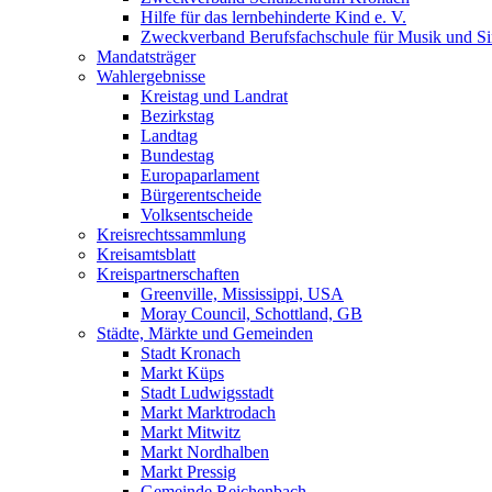
Hilfe für das lernbehinderte Kind e. V.
Zweckverband Berufsfachschule für Musik und S
Mandatsträger
Wahlergebnisse
Kreistag und Landrat
Bezirkstag
Landtag
Bundestag
Europaparlament
Bürgerentscheide
Volksentscheide
Kreisrechtssammlung
Kreisamtsblatt
Kreispartnerschaften
Greenville, Mississippi, USA
Moray Council, Schottland, GB
Städte, Märkte und Gemeinden
Stadt Kronach
Markt Küps
Stadt Ludwigsstadt
Markt Marktrodach
Markt Mitwitz
Markt Nordhalben
Markt Pressig
Gemeinde Reichenbach