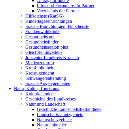
Antragsformulare
Infos und Formulare für Partner
Verzeichnis der Partner
Hilfsdienste (KatSG)
Kindertageseinrichtungen
Soziale Einrichtungen, Hilfsdienste
Frankenwaldklinik
Gesundheitsamt
Gesundheitsfinder
Gesundheitsregion plus
Gleichstellungsstelle
Jobcenter Landkreis Kronach
Medienzentrum
Kreisbibliothek
Kreisjugendamt
Schwangerenberatung
Soziale Angelegenheiten
Natur, Kultur, Tourismus
Kulturkalender
Geschichte des Landkreises
Natur und Landschaft
Geschützte Landschaftsbestandteile
Landschaftsschutzgebiete
Naturschutzgebiete
Naturdenkmäler