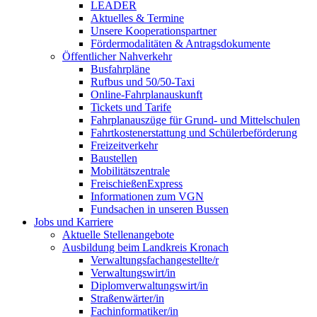
LEADER
Aktuelles & Termine
Unsere Kooperationspartner
Fördermodalitäten & Antragsdokumente
Öffentlicher Nahverkehr
Busfahrpläne
Rufbus und 50/50-Taxi
Online-Fahrplanauskunft
Tickets und Tarife
Fahrplanauszüge für Grund- und Mittelschulen
Fahrtkostenerstattung und Schülerbeförderung
Freizeitverkehr
Baustellen
Mobilitätszentrale
FreischießenExpress
Informationen zum VGN
Fundsachen in unseren Bussen
Jobs und Karriere
Aktuelle Stellenangebote
Ausbildung beim Landkreis Kronach
Verwaltungsfachangestellte/r
Verwaltungswirt/in
Diplomverwaltungswirt/in
Straßenwärter/in
Fachinformatiker/in