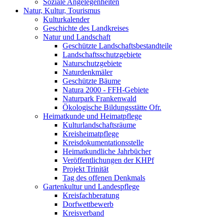
Soziale Angelegenheiten
Natur, Kultur, Tourismus
Kulturkalender
Geschichte des Landkreises
Natur und Landschaft
Geschützte Landschaftsbestandteile
Landschaftsschutzgebiete
Naturschutzgebiete
Naturdenkmäler
Geschützte Bäume
Natura 2000 - FFH-Gebiete
Naturpark Frankenwald
Ökologische Bildungsstätte Ofr.
Heimatkunde und Heimatpflege
Kulturlandschaftsräume
Kreisheimatpflege
Kreisdokumentationsstelle
Heimatkundliche Jahrbücher
Veröffentlichungen der KHPf
Projekt Trinität
Tag des offenen Denkmals
Gartenkultur und Landespflege
Kreisfachberatung
Dorfwettbewerb
Kreisverband