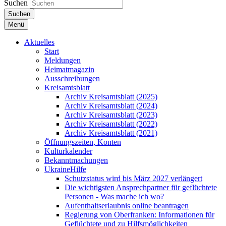
Suchen
Suchen
Menü
Aktuelles
Start
Meldungen
Heimatmagazin
Ausschreibungen
Kreisamtsblatt
Archiv Kreisamtsblatt (2025)
Archiv Kreisamtsblatt (2024)
Archiv Kreisamtsblatt (2023)
Archiv Kreisamtsblatt (2022)
Archiv Kreisamtsblatt (2021)
Öffnungszeiten, Konten
Kulturkalender
Bekanntmachungen
UkraineHilfe
Schutzstatus wird bis März 2027 verlängert
Die wichtigsten Ansprechpartner für geflüchtete
Personen - Was mache ich wo?
Aufenthaltserlaubnis online beantragen
Regierung von Oberfranken: Informationen für
Geflüchtete und zu Hilfsmöglichkeiten