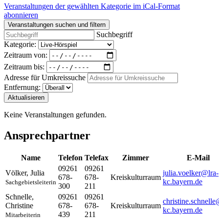
Veranstaltungen der gewählten Kategorie im iCal-Format
abonnieren
Veranstaltungen suchen und filtern
Suchbegriff
Kategorie:
Zeitraum von:
Zeitraum bis:
Adresse für Umkreissuche
Entfernung:
Aktualisieren
Keine Veranstaltungen gefunden.
Ansprechpartner
Name
Telefon
Telefax
Zimmer
E-Mail
09261
09261
Völker
,
Julia
julia.voelker@lra-
678-
678-
Kreiskulturraum
kc.bayern.de
Sachgebietsleiterin
300
211
Schnelle
,
09261
09261
christine.schnelle
Christine
678-
678-
Kreiskulturraum
kc.bayern.de
439
211
Mitarbeiterin