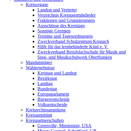
Kreisorgane
Landrat und Vertreter
Verzeichnis Kreistagsmitglieder
Fraktionen und Gruppierungen
Ausschüsse des Kreistags
Sonstige Gremien
Termine und Tagesordnungen
Zweckverband Schulzentrum Kronach
Hilfe für das lernbehinderte Kind e. V.
Zweckverband Berufsfachschule für Musik und
Sing- und Musikschulwerk Oberfranken
Mandatsträger
Wahlergebnisse
Kreistag und Landrat
Bezirkstag
Landtag
Bundestag
Europaparlament
Bürgerentscheide
Volksentscheide
Kreisrechtssammlung
Kreisamtsblatt
Kreispartnerschaften
Greenville, Mississippi, USA
Moray Council, Schottland, GB