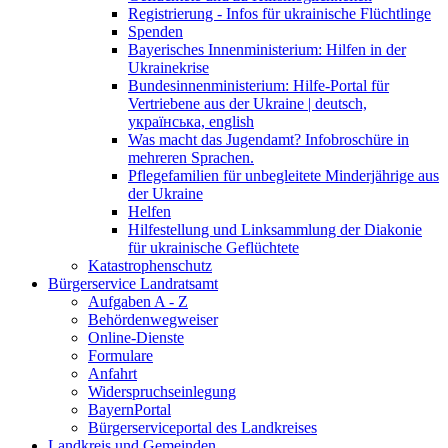
Registrierung - Infos für ukrainische Flüchtlinge
Spenden
Bayerisches Innenministerium: Hilfen in der
Ukrainekrise
Bundesinnenministerium: Hilfe-Portal für
Vertriebene aus der Ukraine | deutsch,
українська, english
Was macht das Jugendamt? Infobroschüre in
mehreren Sprachen.
Pflegefamilien für unbegleitete Minderjährige aus
der Ukraine
Helfen
Hilfestellung und Linksammlung der Diakonie
für ukrainische Geflüchtete
Katastrophenschutz
Bürgerservice Landratsamt
Aufgaben A - Z
Behördenwegweiser
Online-Dienste
Formulare
Anfahrt
Widerspruchseinlegung
BayernPortal
Bürgerserviceportal des Landkreises
Landkreis und Gemeinden