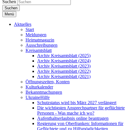
Suchen
Suchen
Menü
Aktuelles
Start
Meldungen
Heimatmagazin
Ausschreibungen
Kreisamtsblatt
Archiv Kreisamtsblatt (2025)
Archiv Kreisamtsblatt (2024)
Archiv Kreisamtsblatt (2023)
Archiv Kreisamtsblatt (2022)
Archiv Kreisamtsblatt (2021)
Öffnungszeiten, Konten
Kulturkalender
Bekanntmachungen
UkraineHilfe
Schutzstatus wird bis März 2027 verlängert
Die wichtigsten Ansprechpartner für geflüchtete
Personen - Was mache ich wo?
Aufenthaltserlaubnis online beantragen
Regierung von Oberfranken: Informationen für
Geflüchtete und zu Hilfsmöglichkeiten