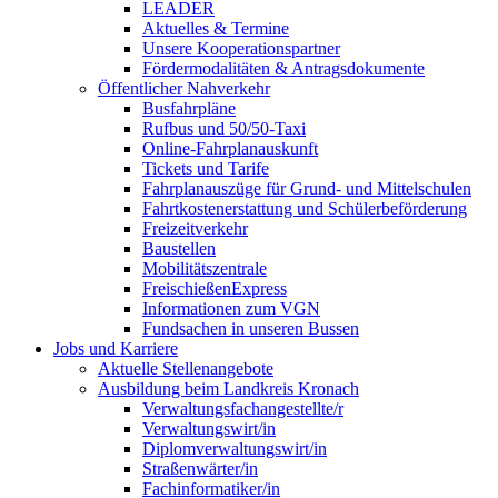
LEADER
Aktuelles & Termine
Unsere Kooperationspartner
Fördermodalitäten & Antragsdokumente
Öffentlicher Nahverkehr
Busfahrpläne
Rufbus und 50/50-Taxi
Online-Fahrplanauskunft
Tickets und Tarife
Fahrplanauszüge für Grund- und Mittelschulen
Fahrtkostenerstattung und Schülerbeförderung
Freizeitverkehr
Baustellen
Mobilitätszentrale
FreischießenExpress
Informationen zum VGN
Fundsachen in unseren Bussen
Jobs und Karriere
Aktuelle Stellenangebote
Ausbildung beim Landkreis Kronach
Verwaltungsfachangestellte/r
Verwaltungswirt/in
Diplomverwaltungswirt/in
Straßenwärter/in
Fachinformatiker/in