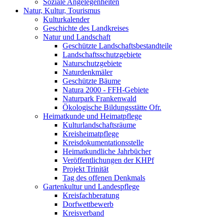
Soziale Angelegenheiten
Natur, Kultur, Tourismus
Kulturkalender
Geschichte des Landkreises
Natur und Landschaft
Geschützte Landschaftsbestandteile
Landschaftsschutzgebiete
Naturschutzgebiete
Naturdenkmäler
Geschützte Bäume
Natura 2000 - FFH-Gebiete
Naturpark Frankenwald
Ökologische Bildungsstätte Ofr.
Heimatkunde und Heimatpflege
Kulturlandschaftsräume
Kreisheimatpflege
Kreisdokumentationsstelle
Heimatkundliche Jahrbücher
Veröffentlichungen der KHPf
Projekt Trinität
Tag des offenen Denkmals
Gartenkultur und Landespflege
Kreisfachberatung
Dorfwettbewerb
Kreisverband