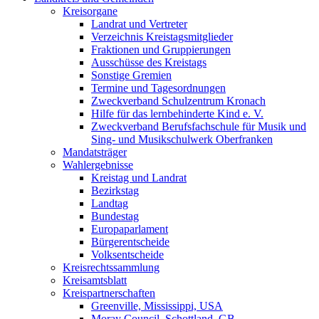
Kreisorgane
Landrat und Vertreter
Verzeichnis Kreistagsmitglieder
Fraktionen und Gruppierungen
Ausschüsse des Kreistags
Sonstige Gremien
Termine und Tagesordnungen
Zweckverband Schulzentrum Kronach
Hilfe für das lernbehinderte Kind e. V.
Zweckverband Berufsfachschule für Musik und
Sing- und Musikschulwerk Oberfranken
Mandatsträger
Wahlergebnisse
Kreistag und Landrat
Bezirkstag
Landtag
Bundestag
Europaparlament
Bürgerentscheide
Volksentscheide
Kreisrechtssammlung
Kreisamtsblatt
Kreispartnerschaften
Greenville, Mississippi, USA
Moray Council, Schottland, GB