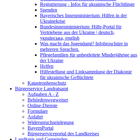
Registrierung - Infos für ukrainische Flüchtlinge
Spenden
Bayerisches Innenministerium: Hilfen in der
Ukrainekrise
Bundesinnenministerium: Hilfe-Portal für
Vertriebene aus der Ukraine | deutsch,
українська, english
Was macht das Jugendamt? Infobroschüre in
mehreren Sprachen.
Pflegefamilien für unbegleitete Minderjährige aus
der Ukraine
Helfen
Hilfestellung und Linksammlung der Diakonie
für ukrainische Geflüchtete
Katastrophenschutz
Bürgerservice Landratsamt
Aufgaben A - Z
Behördenwegweiser
Online-Dienste
Formulare
Anfahrt
Widerspruchseinlegung
BayernPortal
Bürgerserviceportal des Landkreises
Landkreis und Gemeinden