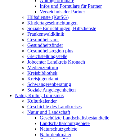
Antragsformulare
Infos und Formulare für Partner
Verzeichnis der Partner
Hilfsdienste (KatSG)
Kindertageseinrichtungen
Soziale Einrichtungen, Hilfsdienste
Frankenwaldklinik
Gesundheitsamt
Gesundheitsfinder
Gesundheitsregion plus
Gleichstellungsstelle
Jobcenter Landkreis Kronach
Medienzentrum
Kreisbibliothek
Kreisjugendamt
Schwangerenberatung
Soziale Angelegenheiten
Natur, Kultur, Tourismus
Kulturkalender
Geschichte des Landkreises
Natur und Landschaft
Geschützte Landschaftsbestandteile
Landschaftsschutzgebiete
Naturschutzgebiete
Naturdenkmäler