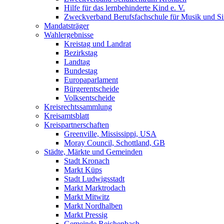
Hilfe für das lernbehinderte Kind e. V.
Zweckverband Berufsfachschule für Musik und S
Mandatsträger
Wahlergebnisse
Kreistag und Landrat
Bezirkstag
Landtag
Bundestag
Europaparlament
Bürgerentscheide
Volksentscheide
Kreisrechtssammlung
Kreisamtsblatt
Kreispartnerschaften
Greenville, Mississippi, USA
Moray Council, Schottland, GB
Städte, Märkte und Gemeinden
Stadt Kronach
Markt Küps
Stadt Ludwigsstadt
Markt Marktrodach
Markt Mitwitz
Markt Nordhalben
Markt Pressig
Gemeinde Reichenbach