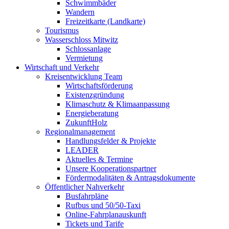
Schwimmbäder
Wandern
Freizeitkarte (Landkarte)
Tourismus
Wasserschloss Mitwitz
Schlossanlage
Vermietung
Wirtschaft und Verkehr
Kreisentwicklung Team
Wirtschaftsförderung
Existenzgründung
Klimaschutz & Klimaanpassung
Energieberatung
ZukunftHolz
Regionalmanagement
Handlungsfelder & Projekte
LEADER
Aktuelles & Termine
Unsere Kooperationspartner
Fördermodalitäten & Antragsdokumente
Öffentlicher Nahverkehr
Busfahrpläne
Rufbus und 50/50-Taxi
Online-Fahrplanauskunft
Tickets und Tarife