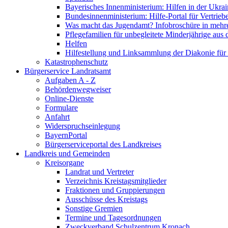
Bayerisches Innenministerium: Hilfen in der Ukrai
Bundesinnenministerium: Hilfe-Portal für Vertrieb
Was macht das Jugendamt? Infobroschüre in mehr
Pflegefamilien für unbegleitete Minderjährige aus 
Helfen
Hilfestellung und Linksammlung der Diakonie für 
Katastrophenschutz
Bürgerservice Landratsamt
Aufgaben A - Z
Behördenwegweiser
Online-Dienste
Formulare
Anfahrt
Widerspruchseinlegung
BayernPortal
Bürgerserviceportal des Landkreises
Landkreis und Gemeinden
Kreisorgane
Landrat und Vertreter
Verzeichnis Kreistagsmitglieder
Fraktionen und Gruppierungen
Ausschüsse des Kreistags
Sonstige Gremien
Termine und Tagesordnungen
Zweckverband Schulzentrum Kronach