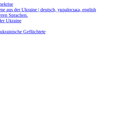
nekrise
ene aus der Ukraine | deutsch, українська, english
eren Sprachen.
der Ukraine
ukrainische Geflüchtete