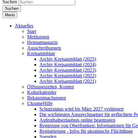
Suchen
Suchen
Menü
Aktuelles
Start
Meldungen
Heimatmagazin
Ausschreibungen
Kreisamtsblatt
Archiv Kreisamtsblatt (2025)
Archiv Kreisamtsblatt (2024)
Archiv Kreisamtsblatt (2023)
Archiv Kreisamtsblatt (2022)
Archiv Kreisamtsblatt (2021)
Öffnungszeiten, Konten
Kulturkalender
Bekanntmachungen
UkraineHilfe
Schutzstatus wird bis März 2027 verlängert
Die wichtigsten Ansprechpartner für geflüchtete 
Aufenthaltserlaubnis online beantragen
Regierung von Oberfranken: Informationen für Gef
Registrierung - Infos für ukrainische Flüchtlinge
Spenden