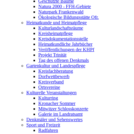
Geschützte Bäume
Natura 2000 - FFH-Gebiete
Naturpark Frankenwald
Ökologische Bildungsstätte Ofr.
Heimatkunde und Heimatpflege
Kulturlandschaftsräume
Kreisheimatpflege
Kreisdokumentationsstelle
Heimatkundliche Jahrbücher
Veröffentlichungen der KHPf
Projekt Trinität
Tag des offenen Denkmals
Gartenkultur und Landespflege
Kreisfachberatung
Dorfwettbewerb
Kreisverband
Ortsvereine
Kulturelle Veranstaltungen
Kulturring
Kronacher Sommer
Mitwitzer Schlosskonzerte
Galerie im Landratsamt
Denkmäler und Sehenswertes
Sport und Freizeit
Radfahren