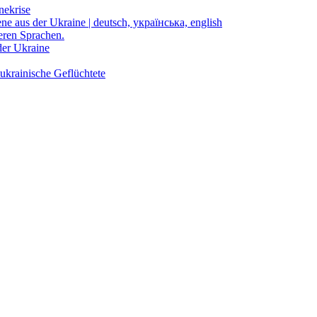
nekrise
ene aus der Ukraine | deutsch, українська, english
eren Sprachen.
der Ukraine
ukrainische Geflüchtete