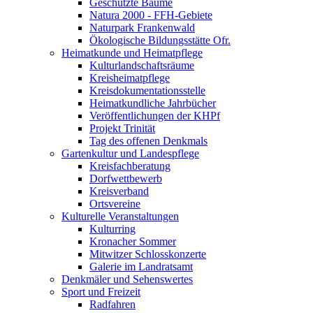
Geschützte Bäume
Natura 2000 - FFH-Gebiete
Naturpark Frankenwald
Ökologische Bildungsstätte Ofr.
Heimatkunde und Heimatpflege
Kulturlandschaftsräume
Kreisheimatpflege
Kreisdokumentationsstelle
Heimatkundliche Jahrbücher
Veröffentlichungen der KHPf
Projekt Trinität
Tag des offenen Denkmals
Gartenkultur und Landespflege
Kreisfachberatung
Dorfwettbewerb
Kreisverband
Ortsvereine
Kulturelle Veranstaltungen
Kulturring
Kronacher Sommer
Mitwitzer Schlosskonzerte
Galerie im Landratsamt
Denkmäler und Sehenswertes
Sport und Freizeit
Radfahren