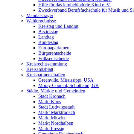
Hilfe für das lernbehinderte Kind e. V.
Zweckverband Berufsfachschule für Musik und S
Mandatsträger
Wahlergebnisse
Kreistag und Landrat
Bezirkstag
Landtag
Bundestag
Europaparlament
Bürgerentscheide
Volksentscheide
Kreisrechtssammlung
Kreisamtsblatt
Kreispartnerschaften
Greenville, Mississippi, USA
Moray Council, Schottland, GB
Städte, Märkte und Gemeinden
Stadt Kronach
Markt Küps
Stadt Ludwigsstadt
Markt Marktrodach
Markt Mitwitz
Markt Nordhalben
Markt Pressig
Gemeinde Reichenbach