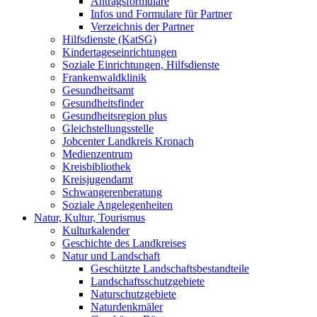
Antragsformulare
Infos und Formulare für Partner
Verzeichnis der Partner
Hilfsdienste (KatSG)
Kindertageseinrichtungen
Soziale Einrichtungen, Hilfsdienste
Frankenwaldklinik
Gesundheitsamt
Gesundheitsfinder
Gesundheitsregion plus
Gleichstellungsstelle
Jobcenter Landkreis Kronach
Medienzentrum
Kreisbibliothek
Kreisjugendamt
Schwangerenberatung
Soziale Angelegenheiten
Natur, Kultur, Tourismus
Kulturkalender
Geschichte des Landkreises
Natur und Landschaft
Geschützte Landschaftsbestandteile
Landschaftsschutzgebiete
Naturschutzgebiete
Naturdenkmäler