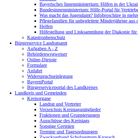
Bayerisches Innenministerium: Hilfen in der Ukrai
Bundesinnenministerium: Hilfe-Portal für Vertrieb
Was macht das Jugendamt? Infobroschüre in mehr
Pflegefamilien für unbegleitete Minderjährige aus 
Helfen
Hilfestellung und Linksammlung der Diakonie für 
Katastrophenschutz
Bürgerservice Landratsamt
Aufgaben A - Z
Behördenwegweiser
Online-Dienste
Formulare
Anfahrt
Widerspruchseinlegung
BayernPortal
Bürgerserviceportal des Landkreises
Landkreis und Gemeinden
Kreisorgane
Landrat und Vertreter
Verzeichnis Kreistagsmitglieder
Fraktionen und Gruppierungen
Ausschüsse des Kreistags
Sonstige Gremien
Termine und Tagesordnungen
Zweckverband Schulzentrum Kronach