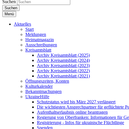
Suchen
Suchen
Menü
Aktuelles
Start
Meldungen
Heimatmagazin
Ausschreibungen
Kreisamtsblatt
Archiv Kreisamtsblatt (2025)
Archiv Kreisamtsblatt (2024)
Archiv Kreisamtsblatt (2023)
Archiv Kreisamtsblatt (2022)
Archiv Kreisamtsblatt (2021)
Öffnungszeiten, Konten
Kulturkalender
Bekanntmachungen
UkraineHilfe
Schutzstatus wird bis März 2027 verlängert
Die wichtigsten Ansprechpartner für geflüchtete 
Aufenthaltserlaubnis online beantragen
Regierung von Oberfranken: Informationen für Gef
Registrierung - Infos für ukrainische Flüchtlinge
Spenden