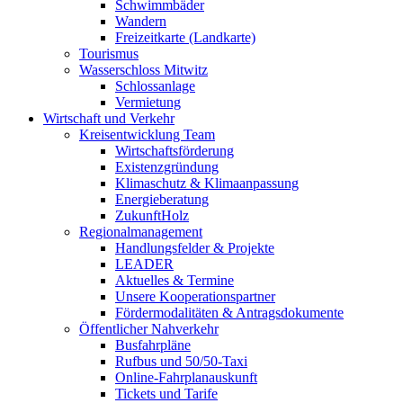
Schwimmbäder
Wandern
Freizeitkarte (Landkarte)
Tourismus
Wasserschloss Mitwitz
Schlossanlage
Vermietung
Wirtschaft und Verkehr
Kreisentwicklung Team
Wirtschaftsförderung
Existenzgründung
Klimaschutz & Klimaanpassung
Energieberatung
ZukunftHolz
Regionalmanagement
Handlungsfelder & Projekte
LEADER
Aktuelles & Termine
Unsere Kooperationspartner
Fördermodalitäten & Antragsdokumente
Öffentlicher Nahverkehr
Busfahrpläne
Rufbus und 50/50-Taxi
Online-Fahrplanauskunft
Tickets und Tarife