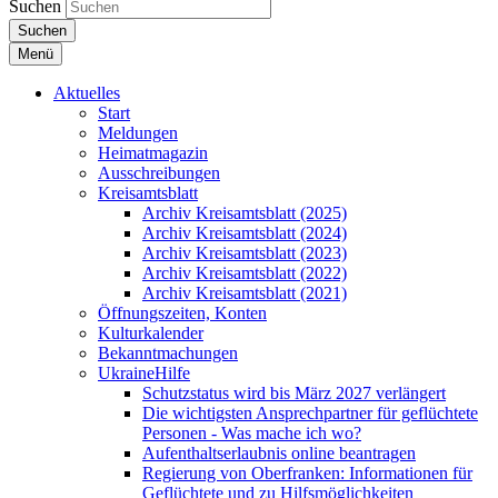
Suchen
Suchen
Menü
Aktuelles
Start
Meldungen
Heimatmagazin
Ausschreibungen
Kreisamtsblatt
Archiv Kreisamtsblatt (2025)
Archiv Kreisamtsblatt (2024)
Archiv Kreisamtsblatt (2023)
Archiv Kreisamtsblatt (2022)
Archiv Kreisamtsblatt (2021)
Öffnungszeiten, Konten
Kulturkalender
Bekanntmachungen
UkraineHilfe
Schutzstatus wird bis März 2027 verlängert
Die wichtigsten Ansprechpartner für geflüchtete
Personen - Was mache ich wo?
Aufenthaltserlaubnis online beantragen
Regierung von Oberfranken: Informationen für
Geflüchtete und zu Hilfsmöglichkeiten