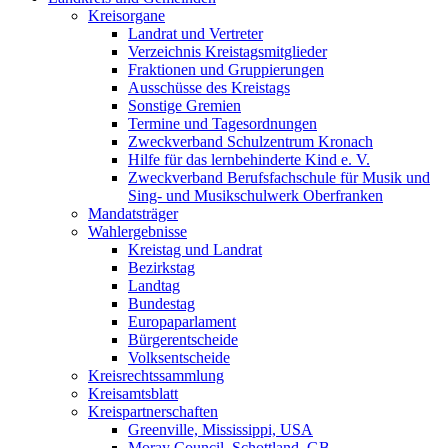
Kreisorgane
Landrat und Vertreter
Verzeichnis Kreistagsmitglieder
Fraktionen und Gruppierungen
Ausschüsse des Kreistags
Sonstige Gremien
Termine und Tagesordnungen
Zweckverband Schulzentrum Kronach
Hilfe für das lernbehinderte Kind e. V.
Zweckverband Berufsfachschule für Musik und
Sing- und Musikschulwerk Oberfranken
Mandatsträger
Wahlergebnisse
Kreistag und Landrat
Bezirkstag
Landtag
Bundestag
Europaparlament
Bürgerentscheide
Volksentscheide
Kreisrechtssammlung
Kreisamtsblatt
Kreispartnerschaften
Greenville, Mississippi, USA
Moray Council, Schottland, GB