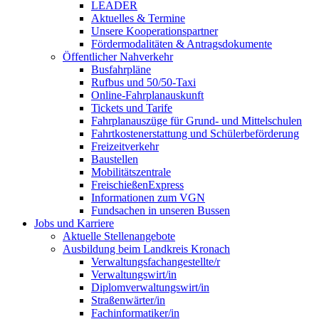
LEADER
Aktuelles & Termine
Unsere Kooperationspartner
Fördermodalitäten & Antragsdokumente
Öffentlicher Nahverkehr
Busfahrpläne
Rufbus und 50/50-Taxi
Online-Fahrplanauskunft
Tickets und Tarife
Fahrplanauszüge für Grund- und Mittelschulen
Fahrtkostenerstattung und Schülerbeförderung
Freizeitverkehr
Baustellen
Mobilitätszentrale
FreischießenExpress
Informationen zum VGN
Fundsachen in unseren Bussen
Jobs und Karriere
Aktuelle Stellenangebote
Ausbildung beim Landkreis Kronach
Verwaltungsfachangestellte/r
Verwaltungswirt/in
Diplomverwaltungswirt/in
Straßenwärter/in
Fachinformatiker/in