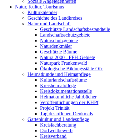
Soziale Angelegenheiten
Natur, Kultur, Tourismus
Kulturkalender
Geschichte des Landkreises
Natur und Landschaft
Geschützte Landschaftsbestandteile
Landschaftsschutzgebiete
Naturschutzgebiete
Naturdenkmäler
Geschützte Bäume
Natura 2000 - FFH-Gebiete
Naturpark Frankenwald
Ökologische Bildungsstätte Ofr.
Heimatkunde und Heimatpflege
Kulturlandschaftsräume
Kreisheimatpflege
Kreisdokumentationsstelle
Heimatkundliche Jahrbücher
Veröffentlichungen der KHPf
Projekt Trinität
Tag des offenen Denkmals
Gartenkultur und Landespflege
Kreisfachberatung
Dorfwettbewerb
Kreisverband