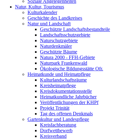
Soziale Angelegenheiten
Natur, Kultur, Tourismus
Kulturkalender
Geschichte des Landkreises
Natur und Landschaft
Geschützte Landschaftsbestandteile
Landschaftsschutzgebiete
Naturschutzgebiete
Naturdenkmäler
Geschützte Bäume
Natura 2000 - FFH-Gebiete
Naturpark Frankenwald
Ökologische Bildungsstätte Ofr.
Heimatkunde und Heimatpflege
Kulturlandschaftsräume
Kreisheimatpflege
Kreisdokumentationsstelle
Heimatkundliche Jahrbücher
Veröffentlichungen der KHPf
Projekt Trinität
Tag des offenen Denkmals
Gartenkultur und Landespflege
Kreisfachberatung
Dorfwettbewerb
Kreisverband