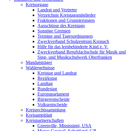
Kreisorgane
Landrat und Vertreter
Verzeichnis Kreistagsmitglieder
Fraktionen und Gruppierungen
Ausschüsse des Kreistags
Sonstige Gremien
Termine und Tagesordnungen
Zweckverband Schulzentrum Kronach
Hilfe für das lernbehinderte Kind e. V.
Zweckverband Berufsfachschule für Musik und
Sing- und Musikschulwerk Oberfranken
Mandatsträger
Wahlergebnisse
Kreistag und Landrat
Bezirkstag
Landtag
Bundestag
Europaparlament
Bürgerentscheide
Volksentscheide
Kreisrechtssammlung
Kreisamtsblatt
Kreispartnerschaften
Greenville, Mississippi, USA
Moray Council, Schottland, GB