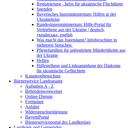
Registrierung - Infos für ukrainische Flüchtlinge
Spenden
Bayerisches Innenministerium: Hilfen in der
Ukrainekrise
Bundesinnenministerium: Hilfe-Portal für
Vertriebene aus der Ukraine | deutsch,
українська, english
Was macht das Jugendamt? Infobroschüre in
mehreren Sprachen.
Pflegefamilien für unbegleitete Minderjährige aus
der Ukraine
Helfen
Hilfestellung und Linksammlung der Diakonie
für ukrainische Geflüchtete
Katastrophenschutz
Bürgerservice Landratsamt
Aufgaben A - Z
Behördenwegweiser
Online-Dienste
Formulare
Anfahrt
Widerspruchseinlegung
BayernPortal
Bürgerserviceportal des Landkreises
Landkreis und Gemeinden