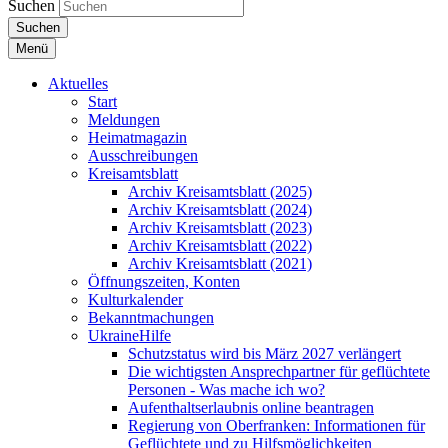
Suchen
Suchen
Menü
Aktuelles
Start
Meldungen
Heimatmagazin
Ausschreibungen
Kreisamtsblatt
Archiv Kreisamtsblatt (2025)
Archiv Kreisamtsblatt (2024)
Archiv Kreisamtsblatt (2023)
Archiv Kreisamtsblatt (2022)
Archiv Kreisamtsblatt (2021)
Öffnungszeiten, Konten
Kulturkalender
Bekanntmachungen
UkraineHilfe
Schutzstatus wird bis März 2027 verlängert
Die wichtigsten Ansprechpartner für geflüchtete
Personen - Was mache ich wo?
Aufenthaltserlaubnis online beantragen
Regierung von Oberfranken: Informationen für
Geflüchtete und zu Hilfsmöglichkeiten