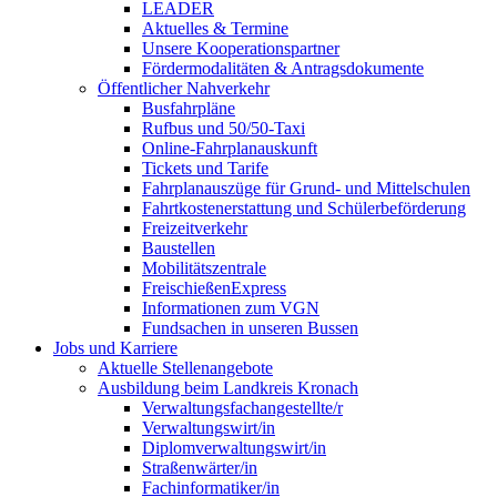
LEADER
Aktuelles & Termine
Unsere Kooperationspartner
Fördermodalitäten & Antragsdokumente
Öffentlicher Nahverkehr
Busfahrpläne
Rufbus und 50/50-Taxi
Online-Fahrplanauskunft
Tickets und Tarife
Fahrplanauszüge für Grund- und Mittelschulen
Fahrtkostenerstattung und Schülerbeförderung
Freizeitverkehr
Baustellen
Mobilitätszentrale
FreischießenExpress
Informationen zum VGN
Fundsachen in unseren Bussen
Jobs und Karriere
Aktuelle Stellenangebote
Ausbildung beim Landkreis Kronach
Verwaltungsfachangestellte/r
Verwaltungswirt/in
Diplomverwaltungswirt/in
Straßenwärter/in
Fachinformatiker/in