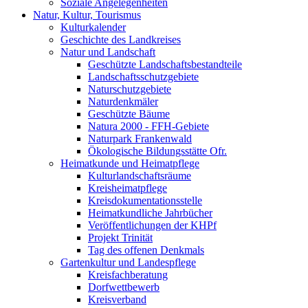
Soziale Angelegenheiten
Natur, Kultur, Tourismus
Kulturkalender
Geschichte des Landkreises
Natur und Landschaft
Geschützte Landschaftsbestandteile
Landschaftsschutzgebiete
Naturschutzgebiete
Naturdenkmäler
Geschützte Bäume
Natura 2000 - FFH-Gebiete
Naturpark Frankenwald
Ökologische Bildungsstätte Ofr.
Heimatkunde und Heimatpflege
Kulturlandschaftsräume
Kreisheimatpflege
Kreisdokumentationsstelle
Heimatkundliche Jahrbücher
Veröffentlichungen der KHPf
Projekt Trinität
Tag des offenen Denkmals
Gartenkultur und Landespflege
Kreisfachberatung
Dorfwettbewerb
Kreisverband