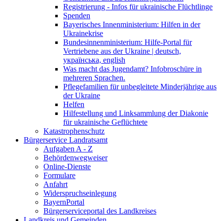
Registrierung - Infos für ukrainische Flüchtlinge
Spenden
Bayerisches Innenministerium: Hilfen in der
Ukrainekrise
Bundesinnenministerium: Hilfe-Portal für
Vertriebene aus der Ukraine | deutsch,
українська, english
Was macht das Jugendamt? Infobroschüre in
mehreren Sprachen.
Pflegefamilien für unbegleitete Minderjährige aus
der Ukraine
Helfen
Hilfestellung und Linksammlung der Diakonie
für ukrainische Geflüchtete
Katastrophenschutz
Bürgerservice Landratsamt
Aufgaben A - Z
Behördenwegweiser
Online-Dienste
Formulare
Anfahrt
Widerspruchseinlegung
BayernPortal
Bürgerserviceportal des Landkreises
Landkreis und Gemeinden