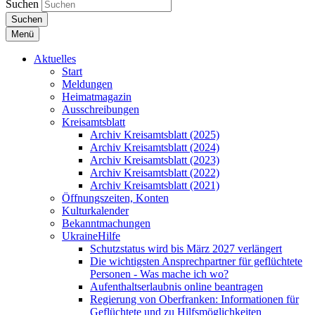
Suchen
Suchen
Menü
Aktuelles
Start
Meldungen
Heimatmagazin
Ausschreibungen
Kreisamtsblatt
Archiv Kreisamtsblatt (2025)
Archiv Kreisamtsblatt (2024)
Archiv Kreisamtsblatt (2023)
Archiv Kreisamtsblatt (2022)
Archiv Kreisamtsblatt (2021)
Öffnungszeiten, Konten
Kulturkalender
Bekanntmachungen
UkraineHilfe
Schutzstatus wird bis März 2027 verlängert
Die wichtigsten Ansprechpartner für geflüchtete
Personen - Was mache ich wo?
Aufenthaltserlaubnis online beantragen
Regierung von Oberfranken: Informationen für
Geflüchtete und zu Hilfsmöglichkeiten