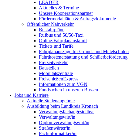
LEADER
Aktuelles & Termine
Unsere Kooperationspartner
Fördermodalitäten & Antragsdokumente
Öffentlicher Nahverkehr
Busfahrpläne
Rufbus und 50/50-Taxi
Online-Fahrplanauskunft
Tickets und Tarife
Fahrplanauszüge für Grund- und Mittelschulen
Fahrtkostenerstattung und Schülerbeförderung
Freizeitverkehr
Baustellen
Mobilitätszentrale
FreischießenExpress
Informationen zum VGN
Fundsachen in unseren Bussen
Jobs und Karriere
Aktuelle Stellenangebote
Ausbildung beim Landkreis Kronach
Verwaltungsfachangestellte/r
Verwaltungswirt/in
Diplomverwaltungswirt/in
Straßenwärter/in
Fachinformatiker/in