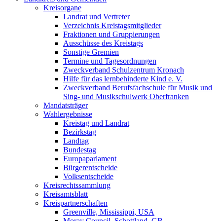
Kreisorgane
Landrat und Vertreter
Verzeichnis Kreistagsmitglieder
Fraktionen und Gruppierungen
Ausschüsse des Kreistags
Sonstige Gremien
Termine und Tagesordnungen
Zweckverband Schulzentrum Kronach
Hilfe für das lernbehinderte Kind e. V.
Zweckverband Berufsfachschule für Musik und
Sing- und Musikschulwerk Oberfranken
Mandatsträger
Wahlergebnisse
Kreistag und Landrat
Bezirkstag
Landtag
Bundestag
Europaparlament
Bürgerentscheide
Volksentscheide
Kreisrechtssammlung
Kreisamtsblatt
Kreispartnerschaften
Greenville, Mississippi, USA
Moray Council, Schottland, GB