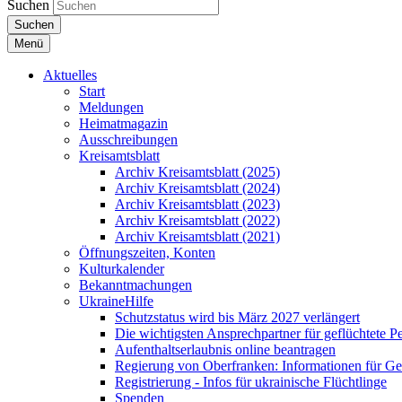
Suchen
Suchen
Menü
Aktuelles
Start
Meldungen
Heimatmagazin
Ausschreibungen
Kreisamtsblatt
Archiv Kreisamtsblatt (2025)
Archiv Kreisamtsblatt (2024)
Archiv Kreisamtsblatt (2023)
Archiv Kreisamtsblatt (2022)
Archiv Kreisamtsblatt (2021)
Öffnungszeiten, Konten
Kulturkalender
Bekanntmachungen
UkraineHilfe
Schutzstatus wird bis März 2027 verlängert
Die wichtigsten Ansprechpartner für geflüchtete 
Aufenthaltserlaubnis online beantragen
Regierung von Oberfranken: Informationen für Gef
Registrierung - Infos für ukrainische Flüchtlinge
Spenden