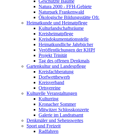
Geschützte Bäume
Natura 2000 - FFH-Gebiete
Naturpark Frankenwald
Ökologische Bildungsstätte Ofr.
Heimatkunde und Heimatpflege
Kulturlandschaftsräume
Kreisheimatpflege
Kreisdokumentationsstelle
Heimatkundliche Jahrbücher
Veröffentlichungen der KHPf
Projekt Trinität
Tag des offenen Denkmals
Gartenkultur und Landespflege
Kreisfachberatung
Dorfwettbewerb
Kreisverband
Ortsvereine
Kulturelle Veranstaltungen
Kulturring
Kronacher Sommer
Mitwitzer Schlosskonzerte
Galerie im Landratsamt
Denkmäler und Sehenswertes
Sport und Freizeit
Radfahren