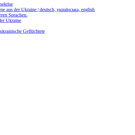
nekrise
ene aus der Ukraine | deutsch, українська, english
eren Sprachen.
der Ukraine
ukrainische Geflüchtete