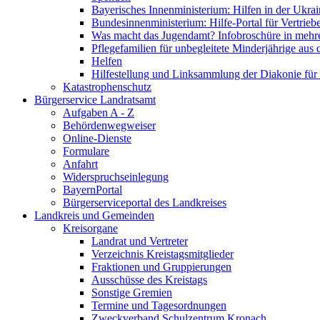
Bayerisches Innenministerium: Hilfen in der Ukrai
Bundesinnenministerium: Hilfe-Portal für Vertrieb
Was macht das Jugendamt? Infobroschüre in mehr
Pflegefamilien für unbegleitete Minderjährige aus 
Helfen
Hilfestellung und Linksammlung der Diakonie für 
Katastrophenschutz
Bürgerservice Landratsamt
Aufgaben A - Z
Behördenwegweiser
Online-Dienste
Formulare
Anfahrt
Widerspruchseinlegung
BayernPortal
Bürgerserviceportal des Landkreises
Landkreis und Gemeinden
Kreisorgane
Landrat und Vertreter
Verzeichnis Kreistagsmitglieder
Fraktionen und Gruppierungen
Ausschüsse des Kreistags
Sonstige Gremien
Termine und Tagesordnungen
Zweckverband Schulzentrum Kronach