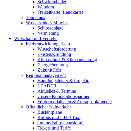
Schwimmbäder
Wandern
Freizeitkarte (Landkarte)
Tourismus
Wasserschloss Mitwitz
Schlossanlage
Vermietung
Wirtschaft und Verkehr
Kreisentwicklung Team
Wirtschaftsförderung
Existenzgründung
Klimaschutz & Klimaanpassung
Energieberatung
ZukunftHolz
Regionalmanagement
Handlungsfelder & Projekte
LEADER
Aktuelles & Termine
Unsere Kooperationspartner
Fördermodalitäten & Antragsdokumente
Öffentlicher Nahverkehr
Busfahrpläne
Rufbus und 50/50-Taxi
Online-Fahrplanauskunft
Tickets und Tarife