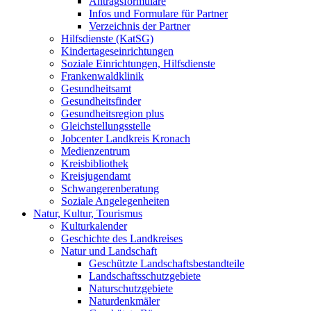
Antragsformulare
Infos und Formulare für Partner
Verzeichnis der Partner
Hilfsdienste (KatSG)
Kindertageseinrichtungen
Soziale Einrichtungen, Hilfsdienste
Frankenwaldklinik
Gesundheitsamt
Gesundheitsfinder
Gesundheitsregion plus
Gleichstellungsstelle
Jobcenter Landkreis Kronach
Medienzentrum
Kreisbibliothek
Kreisjugendamt
Schwangerenberatung
Soziale Angelegenheiten
Natur, Kultur, Tourismus
Kulturkalender
Geschichte des Landkreises
Natur und Landschaft
Geschützte Landschaftsbestandteile
Landschaftsschutzgebiete
Naturschutzgebiete
Naturdenkmäler