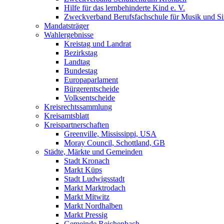
Hilfe für das lernbehinderte Kind e. V.
Zweckverband Berufsfachschule für Musik und S
Mandatsträger
Wahlergebnisse
Kreistag und Landrat
Bezirkstag
Landtag
Bundestag
Europaparlament
Bürgerentscheide
Volksentscheide
Kreisrechtssammlung
Kreisamtsblatt
Kreispartnerschaften
Greenville, Mississippi, USA
Moray Council, Schottland, GB
Städte, Märkte und Gemeinden
Stadt Kronach
Markt Küps
Stadt Ludwigsstadt
Markt Marktrodach
Markt Mitwitz
Markt Nordhalben
Markt Pressig
Gemeinde Reichenbach