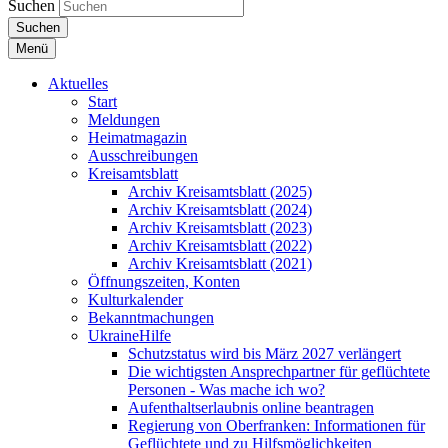
Suchen
Suchen
Menü
Aktuelles
Start
Meldungen
Heimatmagazin
Ausschreibungen
Kreisamtsblatt
Archiv Kreisamtsblatt (2025)
Archiv Kreisamtsblatt (2024)
Archiv Kreisamtsblatt (2023)
Archiv Kreisamtsblatt (2022)
Archiv Kreisamtsblatt (2021)
Öffnungszeiten, Konten
Kulturkalender
Bekanntmachungen
UkraineHilfe
Schutzstatus wird bis März 2027 verlängert
Die wichtigsten Ansprechpartner für geflüchtete
Personen - Was mache ich wo?
Aufenthaltserlaubnis online beantragen
Regierung von Oberfranken: Informationen für
Geflüchtete und zu Hilfsmöglichkeiten