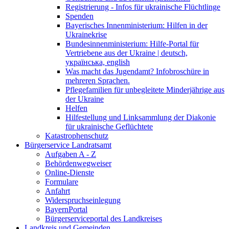
Registrierung - Infos für ukrainische Flüchtlinge
Spenden
Bayerisches Innenministerium: Hilfen in der
Ukrainekrise
Bundesinnenministerium: Hilfe-Portal für
Vertriebene aus der Ukraine | deutsch,
українська, english
Was macht das Jugendamt? Infobroschüre in
mehreren Sprachen.
Pflegefamilien für unbegleitete Minderjährige aus
der Ukraine
Helfen
Hilfestellung und Linksammlung der Diakonie
für ukrainische Geflüchtete
Katastrophenschutz
Bürgerservice Landratsamt
Aufgaben A - Z
Behördenwegweiser
Online-Dienste
Formulare
Anfahrt
Widerspruchseinlegung
BayernPortal
Bürgerserviceportal des Landkreises
Landkreis und Gemeinden