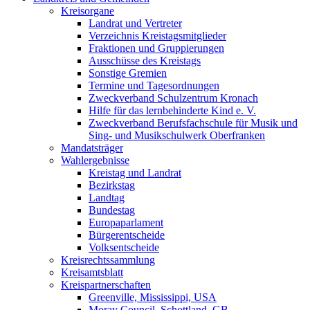
Kreisorgane
Landrat und Vertreter
Verzeichnis Kreistagsmitglieder
Fraktionen und Gruppierungen
Ausschüsse des Kreistags
Sonstige Gremien
Termine und Tagesordnungen
Zweckverband Schulzentrum Kronach
Hilfe für das lernbehinderte Kind e. V.
Zweckverband Berufsfachschule für Musik und
Sing- und Musikschulwerk Oberfranken
Mandatsträger
Wahlergebnisse
Kreistag und Landrat
Bezirkstag
Landtag
Bundestag
Europaparlament
Bürgerentscheide
Volksentscheide
Kreisrechtssammlung
Kreisamtsblatt
Kreispartnerschaften
Greenville, Mississippi, USA
Moray Council, Schottland, GB