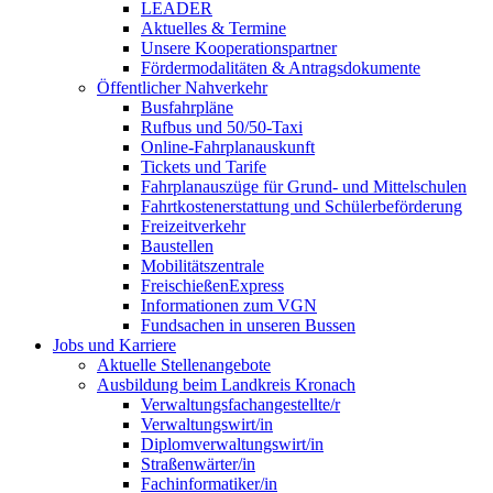
LEADER
Aktuelles & Termine
Unsere Kooperationspartner
Fördermodalitäten & Antragsdokumente
Öffentlicher Nahverkehr
Busfahrpläne
Rufbus und 50/50-Taxi
Online-Fahrplanauskunft
Tickets und Tarife
Fahrplanauszüge für Grund- und Mittelschulen
Fahrtkostenerstattung und Schülerbeförderung
Freizeitverkehr
Baustellen
Mobilitätszentrale
FreischießenExpress
Informationen zum VGN
Fundsachen in unseren Bussen
Jobs und Karriere
Aktuelle Stellenangebote
Ausbildung beim Landkreis Kronach
Verwaltungsfachangestellte/r
Verwaltungswirt/in
Diplomverwaltungswirt/in
Straßenwärter/in
Fachinformatiker/in