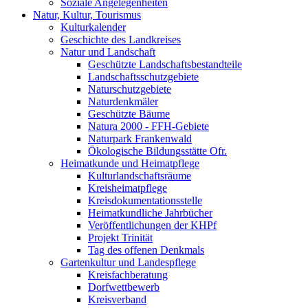
Soziale Angelegenheiten
Natur, Kultur, Tourismus
Kulturkalender
Geschichte des Landkreises
Natur und Landschaft
Geschützte Landschaftsbestandteile
Landschaftsschutzgebiete
Naturschutzgebiete
Naturdenkmäler
Geschützte Bäume
Natura 2000 - FFH-Gebiete
Naturpark Frankenwald
Ökologische Bildungsstätte Ofr.
Heimatkunde und Heimatpflege
Kulturlandschaftsräume
Kreisheimatpflege
Kreisdokumentationsstelle
Heimatkundliche Jahrbücher
Veröffentlichungen der KHPf
Projekt Trinität
Tag des offenen Denkmals
Gartenkultur und Landespflege
Kreisfachberatung
Dorfwettbewerb
Kreisverband