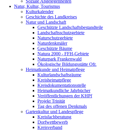
Soziale Angelegenheiten
Natur, Kultur, Tourismus
Kulturkalender
Geschichte des Landkreises
Natur und Landschaft
Geschützte Landschaftsbestandteile
Landschaftsschutzgebiete
Naturschutzgebiete
Naturdenkmäler
Geschützte Bäume
Natura 2000 - FFH-Gebiete
Naturpark Frankenwald
Ökologische Bildungsstätte Ofr.
Heimatkunde und Heimatpflege
Kulturlandschaftsräume
Kreisheimatpflege
Kreisdokumentationsstelle
Heimatkundliche Jahrbücher
Veröffentlichungen der KHPf
Projekt Trinität
Tag des offenen Denkmals
Gartenkultur und Landespflege
Kreisfachberatung
Dorfwettbewerb
Kreisverband