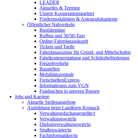
LEADER
Aktuelles & Termine
Unsere Kooperationspartner
Fördermodalitäten & Antragsdokumente
Öffentlicher Nahverkehr
Busfahrpläne
Rufbus und 50/50-Taxi
Online-Fahrplanauskunft
Tickets und Tarife
Fahrplanauszüge für Grund- und Mittelschulen
Fahrtkostenerstattung und Schülerbeförderung
Freizeitverkehr
Baustellen
Mobilitätszentrale
FreischießenExpress
Informationen zum VGN
Fundsachen in unseren Bussen
Jobs und Karriere
Aktuelle Stellenangebote
Ausbildung beim Landkreis Kronach
Verwaltungsfachangestellte/r
Verwaltungswirt/in
Diplomverwaltungswirt/in
Straßenwärter/in
Fachinformatiker/in