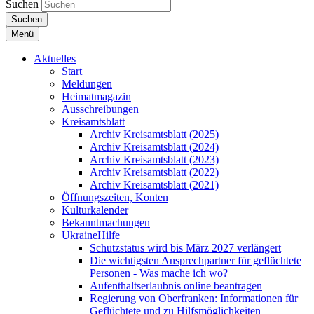
Suchen
Suchen
Menü
Aktuelles
Start
Meldungen
Heimatmagazin
Ausschreibungen
Kreisamtsblatt
Archiv Kreisamtsblatt (2025)
Archiv Kreisamtsblatt (2024)
Archiv Kreisamtsblatt (2023)
Archiv Kreisamtsblatt (2022)
Archiv Kreisamtsblatt (2021)
Öffnungszeiten, Konten
Kulturkalender
Bekanntmachungen
UkraineHilfe
Schutzstatus wird bis März 2027 verlängert
Die wichtigsten Ansprechpartner für geflüchtete
Personen - Was mache ich wo?
Aufenthaltserlaubnis online beantragen
Regierung von Oberfranken: Informationen für
Geflüchtete und zu Hilfsmöglichkeiten