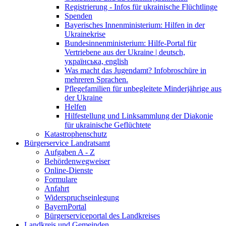
Registrierung - Infos für ukrainische Flüchtlinge
Spenden
Bayerisches Innenministerium: Hilfen in der
Ukrainekrise
Bundesinnenministerium: Hilfe-Portal für
Vertriebene aus der Ukraine | deutsch,
українська, english
Was macht das Jugendamt? Infobroschüre in
mehreren Sprachen.
Pflegefamilien für unbegleitete Minderjährige aus
der Ukraine
Helfen
Hilfestellung und Linksammlung der Diakonie
für ukrainische Geflüchtete
Katastrophenschutz
Bürgerservice Landratsamt
Aufgaben A - Z
Behördenwegweiser
Online-Dienste
Formulare
Anfahrt
Widerspruchseinlegung
BayernPortal
Bürgerserviceportal des Landkreises
Landkreis und Gemeinden