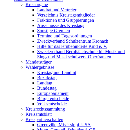
Kreisorgane
Landrat und Vertreter
Verzeichnis Kreistagsmitglieder
Fraktionen und Gruppierungen
Ausschüsse des Kreistags
Sonstige Gremien
Termine und Tagesordnungen
Zweckverband Schulzentrum Kronach
Hilfe für das lernbehinderte Kind e. V.
Zweckverband Berufsfachschule für Musik und
Sing- und Musikschulwerk Oberfranken
Mandatsträger
Wahlergebnisse
Kreistag und Landrat
Bezirkstag
Landtag
Bundestag
Europaparlament
Bürgerentscheide
Volksentscheide
Kreisrechtssammlung
Kreisamtsblatt
Kreispartnerschaften
Greenville, Mississippi, USA
Moray Council, Schottland, GB