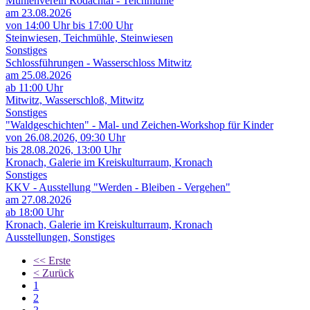
Mühlenverein Rodachtal - Teichmühle
am 23.08.2026
von 14:00 Uhr bis 17:00 Uhr
Steinwiesen, Teichmühle, Steinwiesen
Sonstiges
Schlossführungen - Wasserschloss Mitwitz
am 25.08.2026
ab 11:00 Uhr
Mitwitz, Wasserschloß, Mitwitz
Sonstiges
"Waldgeschichten" - Mal- und Zeichen-Workshop für Kinder
von 26.08.2026,
09:30 Uhr
bis 28.08.2026,
13:00 Uhr
Kronach, Galerie im Kreiskulturraum, Kronach
Sonstiges
KKV - Ausstellung "Werden - Bleiben - Vergehen"
am 27.08.2026
ab 18:00 Uhr
Kronach, Galerie im Kreiskulturraum, Kronach
Ausstellungen, Sonstiges
<<
Erste
<
Zurück
1
2