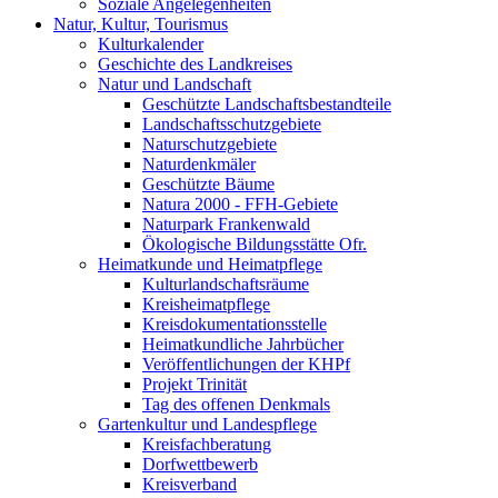
Soziale Angelegenheiten
Natur, Kultur, Tourismus
Kulturkalender
Geschichte des Landkreises
Natur und Landschaft
Geschützte Landschaftsbestandteile
Landschaftsschutzgebiete
Naturschutzgebiete
Naturdenkmäler
Geschützte Bäume
Natura 2000 - FFH-Gebiete
Naturpark Frankenwald
Ökologische Bildungsstätte Ofr.
Heimatkunde und Heimatpflege
Kulturlandschaftsräume
Kreisheimatpflege
Kreisdokumentationsstelle
Heimatkundliche Jahrbücher
Veröffentlichungen der KHPf
Projekt Trinität
Tag des offenen Denkmals
Gartenkultur und Landespflege
Kreisfachberatung
Dorfwettbewerb
Kreisverband