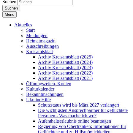
Suchen
Suchen
Menü
Aktuelles
Start
Meldungen
Heimatmagazin
Ausschreibungen
Kreisamtsblatt
Archiv Kreisamtsblatt (2025)
Archiv Kreisamtsblatt (2024)
Archiv Kreisamtsblatt (2023)
Archiv Kreisamtsblatt (2022)
Archiv Kreisamtsblatt (2021)
Öffnungszeiten, Konten
Kulturkalender
Bekanntmachungen
UkraineHilfe
Schutzstatus wird bis März 2027 verlängert
Die wichtigsten Ansprechpartner für geflüchtete
Personen - Was mache ich wo?
Aufenthaltserlaubnis online beantragen
Regierung von Oberfranken: Informationen für
Geflüchtete und zu Hilfsmöglichkeiten