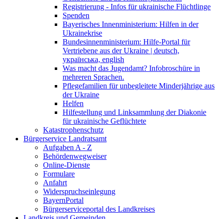
Registrierung - Infos für ukrainische Flüchtlinge
Spenden
Bayerisches Innenministerium: Hilfen in der
Ukrainekrise
Bundesinnenministerium: Hilfe-Portal für
Vertriebene aus der Ukraine | deutsch,
українська, english
Was macht das Jugendamt? Infobroschüre in
mehreren Sprachen.
Pflegefamilien für unbegleitete Minderjährige aus
der Ukraine
Helfen
Hilfestellung und Linksammlung der Diakonie
für ukrainische Geflüchtete
Katastrophenschutz
Bürgerservice Landratsamt
Aufgaben A - Z
Behördenwegweiser
Online-Dienste
Formulare
Anfahrt
Widerspruchseinlegung
BayernPortal
Bürgerserviceportal des Landkreises
Landkreis und Gemeinden