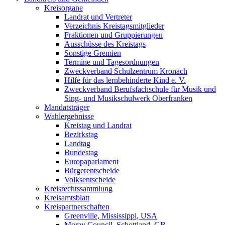
Kreisorgane
Landrat und Vertreter
Verzeichnis Kreistagsmitglieder
Fraktionen und Gruppierungen
Ausschüsse des Kreistags
Sonstige Gremien
Termine und Tagesordnungen
Zweckverband Schulzentrum Kronach
Hilfe für das lernbehinderte Kind e. V.
Zweckverband Berufsfachschule für Musik und
Sing- und Musikschulwerk Oberfranken
Mandatsträger
Wahlergebnisse
Kreistag und Landrat
Bezirkstag
Landtag
Bundestag
Europaparlament
Bürgerentscheide
Volksentscheide
Kreisrechtssammlung
Kreisamtsblatt
Kreispartnerschaften
Greenville, Mississippi, USA
Moray Council, Schottland, GB