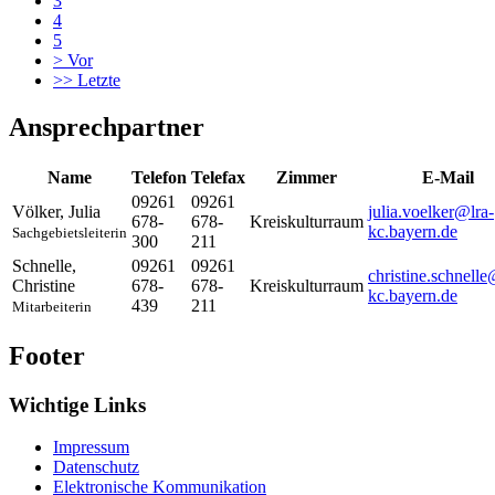
3
4
5
>
Vor
>>
Letzte
Ansprechpartner
Name
Telefon
Telefax
Zimmer
E-Mail
09261
09261
Völker
,
Julia
julia.voelker@lra-
678-
678-
Kreiskulturraum
kc.bayern.de
Sachgebietsleiterin
300
211
Schnelle
,
09261
09261
christine.schnelle
Christine
678-
678-
Kreiskulturraum
kc.bayern.de
439
211
Mitarbeiterin
Footer
Wichtige Links
Impressum
Datenschutz
Elektronische Kommunikation