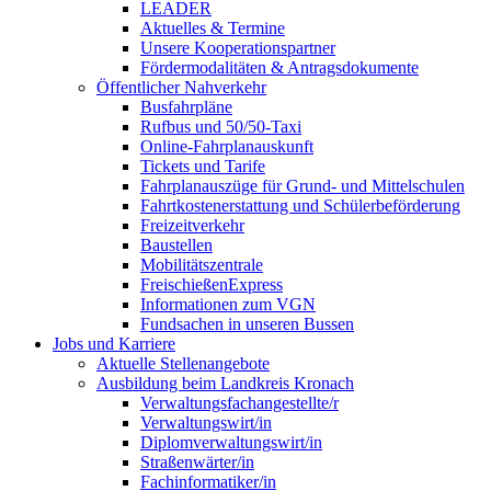
LEADER
Aktuelles & Termine
Unsere Kooperationspartner
Fördermodalitäten & Antragsdokumente
Öffentlicher Nahverkehr
Busfahrpläne
Rufbus und 50/50-Taxi
Online-Fahrplanauskunft
Tickets und Tarife
Fahrplanauszüge für Grund- und Mittelschulen
Fahrtkostenerstattung und Schülerbeförderung
Freizeitverkehr
Baustellen
Mobilitätszentrale
FreischießenExpress
Informationen zum VGN
Fundsachen in unseren Bussen
Jobs und Karriere
Aktuelle Stellenangebote
Ausbildung beim Landkreis Kronach
Verwaltungsfachangestellte/r
Verwaltungswirt/in
Diplomverwaltungswirt/in
Straßenwärter/in
Fachinformatiker/in