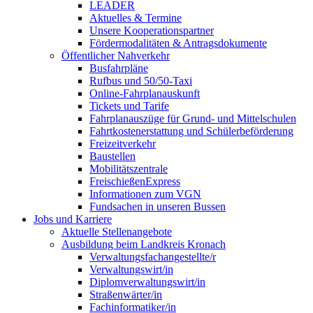
LEADER
Aktuelles & Termine
Unsere Kooperationspartner
Fördermodalitäten & Antragsdokumente
Öffentlicher Nahverkehr
Busfahrpläne
Rufbus und 50/50-Taxi
Online-Fahrplanauskunft
Tickets und Tarife
Fahrplanauszüge für Grund- und Mittelschulen
Fahrtkostenerstattung und Schülerbeförderung
Freizeitverkehr
Baustellen
Mobilitätszentrale
FreischießenExpress
Informationen zum VGN
Fundsachen in unseren Bussen
Jobs und Karriere
Aktuelle Stellenangebote
Ausbildung beim Landkreis Kronach
Verwaltungsfachangestellte/r
Verwaltungswirt/in
Diplomverwaltungswirt/in
Straßenwärter/in
Fachinformatiker/in