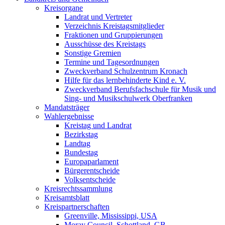
Kreisorgane
Landrat und Vertreter
Verzeichnis Kreistagsmitglieder
Fraktionen und Gruppierungen
Ausschüsse des Kreistags
Sonstige Gremien
Termine und Tagesordnungen
Zweckverband Schulzentrum Kronach
Hilfe für das lernbehinderte Kind e. V.
Zweckverband Berufsfachschule für Musik und
Sing- und Musikschulwerk Oberfranken
Mandatsträger
Wahlergebnisse
Kreistag und Landrat
Bezirkstag
Landtag
Bundestag
Europaparlament
Bürgerentscheide
Volksentscheide
Kreisrechtssammlung
Kreisamtsblatt
Kreispartnerschaften
Greenville, Mississippi, USA
Moray Council, Schottland, GB