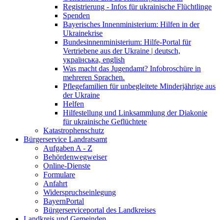
Registrierung - Infos für ukrainische Flüchtlinge
Spenden
Bayerisches Innenministerium: Hilfen in der
Ukrainekrise
Bundesinnenministerium: Hilfe-Portal für
Vertriebene aus der Ukraine | deutsch,
українська, english
Was macht das Jugendamt? Infobroschüre in
mehreren Sprachen.
Pflegefamilien für unbegleitete Minderjährige aus
der Ukraine
Helfen
Hilfestellung und Linksammlung der Diakonie
für ukrainische Geflüchtete
Katastrophenschutz
Bürgerservice Landratsamt
Aufgaben A - Z
Behördenwegweiser
Online-Dienste
Formulare
Anfahrt
Widerspruchseinlegung
BayernPortal
Bürgerserviceportal des Landkreises
Landkreis und Gemeinden