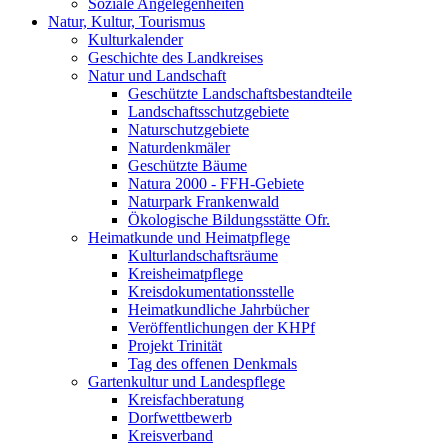
Soziale Angelegenheiten
Natur, Kultur, Tourismus
Kulturkalender
Geschichte des Landkreises
Natur und Landschaft
Geschützte Landschaftsbestandteile
Landschaftsschutzgebiete
Naturschutzgebiete
Naturdenkmäler
Geschützte Bäume
Natura 2000 - FFH-Gebiete
Naturpark Frankenwald
Ökologische Bildungsstätte Ofr.
Heimatkunde und Heimatpflege
Kulturlandschaftsräume
Kreisheimatpflege
Kreisdokumentationsstelle
Heimatkundliche Jahrbücher
Veröffentlichungen der KHPf
Projekt Trinität
Tag des offenen Denkmals
Gartenkultur und Landespflege
Kreisfachberatung
Dorfwettbewerb
Kreisverband