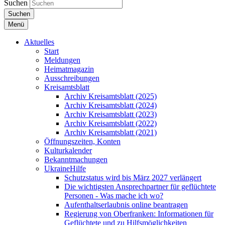
Suchen
Suchen
Menü
Aktuelles
Start
Meldungen
Heimatmagazin
Ausschreibungen
Kreisamtsblatt
Archiv Kreisamtsblatt (2025)
Archiv Kreisamtsblatt (2024)
Archiv Kreisamtsblatt (2023)
Archiv Kreisamtsblatt (2022)
Archiv Kreisamtsblatt (2021)
Öffnungszeiten, Konten
Kulturkalender
Bekanntmachungen
UkraineHilfe
Schutzstatus wird bis März 2027 verlängert
Die wichtigsten Ansprechpartner für geflüchtete
Personen - Was mache ich wo?
Aufenthaltserlaubnis online beantragen
Regierung von Oberfranken: Informationen für
Geflüchtete und zu Hilfsmöglichkeiten