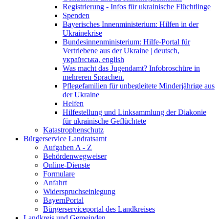
Registrierung - Infos für ukrainische Flüchtlinge
Spenden
Bayerisches Innenministerium: Hilfen in der
Ukrainekrise
Bundesinnenministerium: Hilfe-Portal für
Vertriebene aus der Ukraine | deutsch,
українська, english
Was macht das Jugendamt? Infobroschüre in
mehreren Sprachen.
Pflegefamilien für unbegleitete Minderjährige aus
der Ukraine
Helfen
Hilfestellung und Linksammlung der Diakonie
für ukrainische Geflüchtete
Katastrophenschutz
Bürgerservice Landratsamt
Aufgaben A - Z
Behördenwegweiser
Online-Dienste
Formulare
Anfahrt
Widerspruchseinlegung
BayernPortal
Bürgerserviceportal des Landkreises
Landkreis und Gemeinden