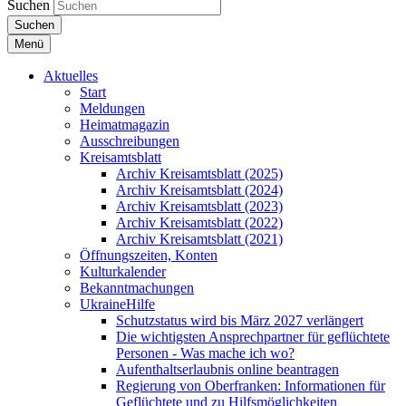
Suchen
Suchen
Menü
Aktuelles
Start
Meldungen
Heimatmagazin
Ausschreibungen
Kreisamtsblatt
Archiv Kreisamtsblatt (2025)
Archiv Kreisamtsblatt (2024)
Archiv Kreisamtsblatt (2023)
Archiv Kreisamtsblatt (2022)
Archiv Kreisamtsblatt (2021)
Öffnungszeiten, Konten
Kulturkalender
Bekanntmachungen
UkraineHilfe
Schutzstatus wird bis März 2027 verlängert
Die wichtigsten Ansprechpartner für geflüchtete
Personen - Was mache ich wo?
Aufenthaltserlaubnis online beantragen
Regierung von Oberfranken: Informationen für
Geflüchtete und zu Hilfsmöglichkeiten