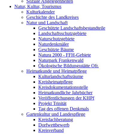
Soziale Angelegenheiten
Natur, Kultur, Tourismus
Kulturkalender
Geschichte des Landkreises
Natur und Landschaft
Geschützte Landschaftsbestandteile
Landschaftsschutzgebiete
Naturschutzgebiete
Naturdenkmäler
Geschützte Bäume
Natura 2000 - FFH-Gebiete
Naturpark Frankenwald
Ökologische Bildungsstätte Ofr.
Heimatkunde und Heimatpflege
Kulturlandschaftsräume
Kreisheimatpflege
Kreisdokumentationsstelle
Heimatkundliche Jahrbücher
Veröffentlichungen der KHPf
Projekt Trinität
Tag des offenen Denkmals
Gartenkultur und Landespflege
Kreisfachberatung
Dorfwettbewerb
Kreisverband