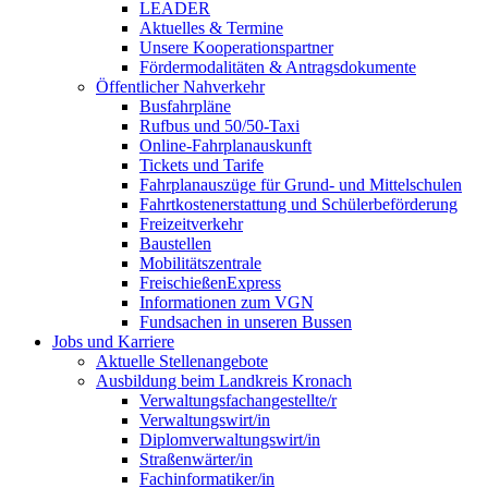
LEADER
Aktuelles & Termine
Unsere Kooperationspartner
Fördermodalitäten & Antragsdokumente
Öffentlicher Nahverkehr
Busfahrpläne
Rufbus und 50/50-Taxi
Online-Fahrplanauskunft
Tickets und Tarife
Fahrplanauszüge für Grund- und Mittelschulen
Fahrtkostenerstattung und Schülerbeförderung
Freizeitverkehr
Baustellen
Mobilitätszentrale
FreischießenExpress
Informationen zum VGN
Fundsachen in unseren Bussen
Jobs und Karriere
Aktuelle Stellenangebote
Ausbildung beim Landkreis Kronach
Verwaltungsfachangestellte/r
Verwaltungswirt/in
Diplomverwaltungswirt/in
Straßenwärter/in
Fachinformatiker/in