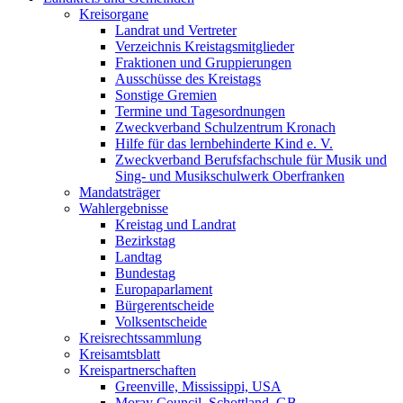
Kreisorgane
Landrat und Vertreter
Verzeichnis Kreistagsmitglieder
Fraktionen und Gruppierungen
Ausschüsse des Kreistags
Sonstige Gremien
Termine und Tagesordnungen
Zweckverband Schulzentrum Kronach
Hilfe für das lernbehinderte Kind e. V.
Zweckverband Berufsfachschule für Musik und
Sing- und Musikschulwerk Oberfranken
Mandatsträger
Wahlergebnisse
Kreistag und Landrat
Bezirkstag
Landtag
Bundestag
Europaparlament
Bürgerentscheide
Volksentscheide
Kreisrechtssammlung
Kreisamtsblatt
Kreispartnerschaften
Greenville, Mississippi, USA
Moray Council, Schottland, GB