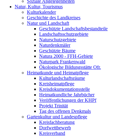
Soziale Angelegenheiten
Natur, Kultur, Tourismus
Kulturkalender
Geschichte des Landkreises
Natur und Landschaft
Geschützte Landschaftsbestandteile
Landschaftsschutzgebiete
Naturschutzgebiete
Naturdenkmäler
Geschützte Bäume
Natura 2000 - FFH-Gebiete
Naturpark Frankenwald
Ökologische Bildungsstätte Ofr.
Heimatkunde und Heimatpflege
Kulturlandschaftsräume
Kreisheimatpflege
Kreisdokumentationsstelle
Heimatkundliche Jahrbücher
Veröffentlichungen der KHPf
Projekt Trinität
Tag des offenen Denkmals
Gartenkultur und Landespflege
Kreisfachberatung
Dorfwettbewerb
Kreisverband