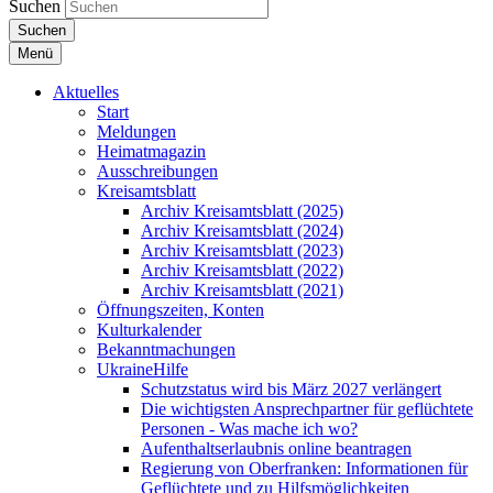
Suchen
Suchen
Menü
Aktuelles
Start
Meldungen
Heimatmagazin
Ausschreibungen
Kreisamtsblatt
Archiv Kreisamtsblatt (2025)
Archiv Kreisamtsblatt (2024)
Archiv Kreisamtsblatt (2023)
Archiv Kreisamtsblatt (2022)
Archiv Kreisamtsblatt (2021)
Öffnungszeiten, Konten
Kulturkalender
Bekanntmachungen
UkraineHilfe
Schutzstatus wird bis März 2027 verlängert
Die wichtigsten Ansprechpartner für geflüchtete
Personen - Was mache ich wo?
Aufenthaltserlaubnis online beantragen
Regierung von Oberfranken: Informationen für
Geflüchtete und zu Hilfsmöglichkeiten