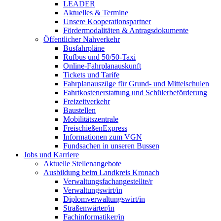
LEADER
Aktuelles & Termine
Unsere Kooperationspartner
Fördermodalitäten & Antragsdokumente
Öffentlicher Nahverkehr
Busfahrpläne
Rufbus und 50/50-Taxi
Online-Fahrplanauskunft
Tickets und Tarife
Fahrplanauszüge für Grund- und Mittelschulen
Fahrtkostenerstattung und Schülerbeförderung
Freizeitverkehr
Baustellen
Mobilitätszentrale
FreischießenExpress
Informationen zum VGN
Fundsachen in unseren Bussen
Jobs und Karriere
Aktuelle Stellenangebote
Ausbildung beim Landkreis Kronach
Verwaltungsfachangestellte/r
Verwaltungswirt/in
Diplomverwaltungswirt/in
Straßenwärter/in
Fachinformatiker/in