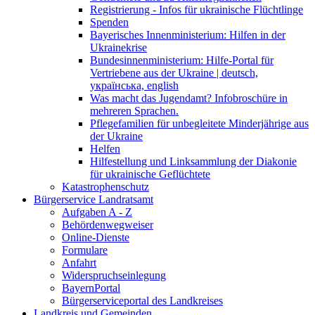
Registrierung - Infos für ukrainische Flüchtlinge
Spenden
Bayerisches Innenministerium: Hilfen in der
Ukrainekrise
Bundesinnenministerium: Hilfe-Portal für
Vertriebene aus der Ukraine | deutsch,
українська, english
Was macht das Jugendamt? Infobroschüre in
mehreren Sprachen.
Pflegefamilien für unbegleitete Minderjährige aus
der Ukraine
Helfen
Hilfestellung und Linksammlung der Diakonie
für ukrainische Geflüchtete
Katastrophenschutz
Bürgerservice Landratsamt
Aufgaben A - Z
Behördenwegweiser
Online-Dienste
Formulare
Anfahrt
Widerspruchseinlegung
BayernPortal
Bürgerserviceportal des Landkreises
Landkreis und Gemeinden