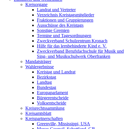
Kreisorgane
Landrat und Vertreter
Verzeichnis Kreistagsmitglieder
Fraktionen und Gruppierungen
Ausschüsse des Kreistags
Sonstige Gremien
Termine und Tagesordnungen
Zweckverband Schulzentrum Kronach
Hilfe für das lernbehinderte Kind e. V.
Zweckverband Berufsfachschule für Musik und
Sing- und Musikschulwerk Oberfranken
Mandatsträger
Wahlergebnisse
Kreistag und Landrat
Bezirkstag
Landtag
Bundestag
Europaparlament
Bürgerentscheide
Volksentscheide
Kreisrechtssammlung
Kreisamtsblatt
Kreispartnerschaften
Greenville, Mississippi, USA
Moray Council, Schottland, GB