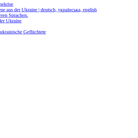
nekrise
ene aus der Ukraine | deutsch, українська, english
eren Sprachen.
der Ukraine
ukrainische Geflüchtete