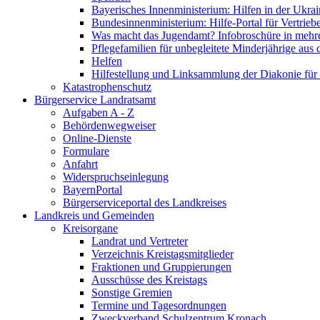
Bayerisches Innenministerium: Hilfen in der Ukrai
Bundesinnenministerium: Hilfe-Portal für Vertrieb
Was macht das Jugendamt? Infobroschüre in mehr
Pflegefamilien für unbegleitete Minderjährige aus 
Helfen
Hilfestellung und Linksammlung der Diakonie für 
Katastrophenschutz
Bürgerservice Landratsamt
Aufgaben A - Z
Behördenwegweiser
Online-Dienste
Formulare
Anfahrt
Widerspruchseinlegung
BayernPortal
Bürgerserviceportal des Landkreises
Landkreis und Gemeinden
Kreisorgane
Landrat und Vertreter
Verzeichnis Kreistagsmitglieder
Fraktionen und Gruppierungen
Ausschüsse des Kreistags
Sonstige Gremien
Termine und Tagesordnungen
Zweckverband Schulzentrum Kronach