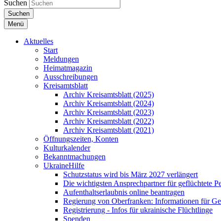
Suchen
Suchen
Menü
Aktuelles
Start
Meldungen
Heimatmagazin
Ausschreibungen
Kreisamtsblatt
Archiv Kreisamtsblatt (2025)
Archiv Kreisamtsblatt (2024)
Archiv Kreisamtsblatt (2023)
Archiv Kreisamtsblatt (2022)
Archiv Kreisamtsblatt (2021)
Öffnungszeiten, Konten
Kulturkalender
Bekanntmachungen
UkraineHilfe
Schutzstatus wird bis März 2027 verlängert
Die wichtigsten Ansprechpartner für geflüchtete 
Aufenthaltserlaubnis online beantragen
Regierung von Oberfranken: Informationen für Gef
Registrierung - Infos für ukrainische Flüchtlinge
Spenden