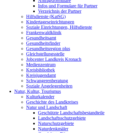
Antragsformulare
Infos und Formulare für Partner
Verzeichnis der Partner
Hilfsdienste (KatSG)
Kindertageseinrichtungen
Soziale Einrichtungen, Hilfsdienste
Frankenwaldklinik
Gesundheitsamt
Gesundheitsfinder
Gesundheitsregion plus
Gleichstellungsstelle
Jobcenter Landkreis Kronach
Medienzentrum
Kreisbibliothek
Kreisjugendamt
Schwangerenberatung
Soziale Angelegenheiten
Natur, Kultur, Tourismus
Kulturkalender
Geschichte des Landkreises
Natur und Landschaft
Geschützte Landschaftsbestandteile
Landschaftsschutzgebiete
Naturschutzgebiete
Naturdenkmäler