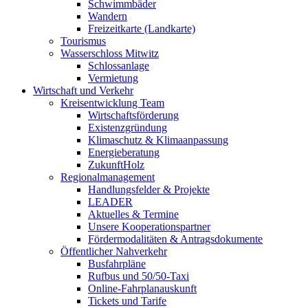
Schwimmbäder
Wandern
Freizeitkarte (Landkarte)
Tourismus
Wasserschloss Mitwitz
Schlossanlage
Vermietung
Wirtschaft und Verkehr
Kreisentwicklung Team
Wirtschaftsförderung
Existenzgründung
Klimaschutz & Klimaanpassung
Energieberatung
ZukunftHolz
Regionalmanagement
Handlungsfelder & Projekte
LEADER
Aktuelles & Termine
Unsere Kooperationspartner
Fördermodalitäten & Antragsdokumente
Öffentlicher Nahverkehr
Busfahrpläne
Rufbus und 50/50-Taxi
Online-Fahrplanauskunft
Tickets und Tarife