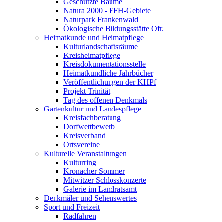
Geschützte Bäume
Natura 2000 - FFH-Gebiete
Naturpark Frankenwald
Ökologische Bildungsstätte Ofr.
Heimatkunde und Heimatpflege
Kulturlandschaftsräume
Kreisheimatpflege
Kreisdokumentationsstelle
Heimatkundliche Jahrbücher
Veröffentlichungen der KHPf
Projekt Trinität
Tag des offenen Denkmals
Gartenkultur und Landespflege
Kreisfachberatung
Dorfwettbewerb
Kreisverband
Ortsvereine
Kulturelle Veranstaltungen
Kulturring
Kronacher Sommer
Mitwitzer Schlosskonzerte
Galerie im Landratsamt
Denkmäler und Sehenswertes
Sport und Freizeit
Radfahren