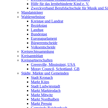
Hilfe für das lernbehinderte Kind e. V.
Zweckverband Berufsfachschule für Musik und S
Mandatsträger
Wahlergebnisse
Kreistag und Landrat
Bezirkstag
Landtag
Bundestag
Europaparlament
Bürgerentscheide
Volksentscheide
Kreisrechtssammlung
Kreisamtsblatt
Kreispartnerschaften
Greenville, Mississippi, USA
Moray Council, Schottland, GB
Städte, Märkte und Gemeinden
Stadt Kronach
Markt Küps
Stadt Ludwigsstadt
Markt Marktrodach
Markt Mitwitz
Markt Nordhalben
Markt Pressig
Gemeinde Reichenbach