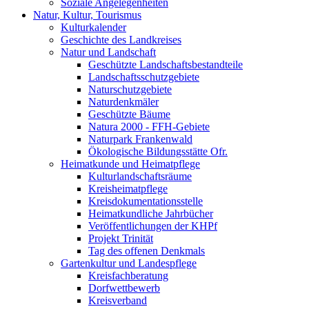
Soziale Angelegenheiten
Natur, Kultur, Tourismus
Kulturkalender
Geschichte des Landkreises
Natur und Landschaft
Geschützte Landschaftsbestandteile
Landschaftsschutzgebiete
Naturschutzgebiete
Naturdenkmäler
Geschützte Bäume
Natura 2000 - FFH-Gebiete
Naturpark Frankenwald
Ökologische Bildungsstätte Ofr.
Heimatkunde und Heimatpflege
Kulturlandschaftsräume
Kreisheimatpflege
Kreisdokumentationsstelle
Heimatkundliche Jahrbücher
Veröffentlichungen der KHPf
Projekt Trinität
Tag des offenen Denkmals
Gartenkultur und Landespflege
Kreisfachberatung
Dorfwettbewerb
Kreisverband