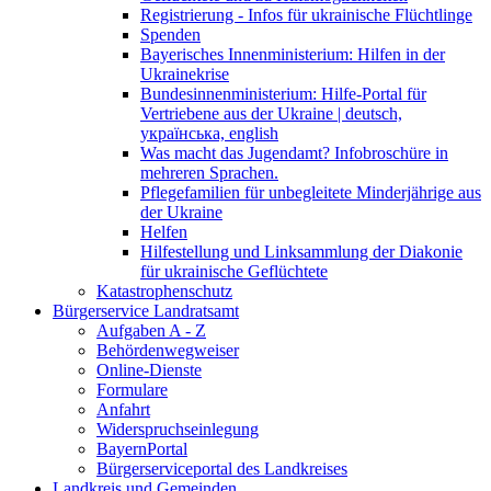
Registrierung - Infos für ukrainische Flüchtlinge
Spenden
Bayerisches Innenministerium: Hilfen in der
Ukrainekrise
Bundesinnenministerium: Hilfe-Portal für
Vertriebene aus der Ukraine | deutsch,
українська, english
Was macht das Jugendamt? Infobroschüre in
mehreren Sprachen.
Pflegefamilien für unbegleitete Minderjährige aus
der Ukraine
Helfen
Hilfestellung und Linksammlung der Diakonie
für ukrainische Geflüchtete
Katastrophenschutz
Bürgerservice Landratsamt
Aufgaben A - Z
Behördenwegweiser
Online-Dienste
Formulare
Anfahrt
Widerspruchseinlegung
BayernPortal
Bürgerserviceportal des Landkreises
Landkreis und Gemeinden