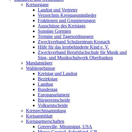
Kreisorgane
Landrat und Vertreter
Verzeichnis Kreistagsmitglieder
Fraktionen und Gruppierungen
Ausschüsse des Kreistags
Sonstige Gremien
Termine und Tagesordnungen
Zweckverband Schulzentrum Kronach
Hilfe für das lernbehinderte Kind e. V.
Zweckverband Berufsfachschule für Musik und
Sing- und Musikschulwerk Oberfranken
Mandatsträger
Wahlergebnisse
Kreistag und Landrat
Bezirkstag
Landtag
Bundestag
Europaparlament
Bürgerentscheide
Volksentscheide
Kreisrechtssammlung
Kreisamtsblatt
Kreispartnerschaften
Greenville, Mississippi, USA
Moray Council, Schottland, GB