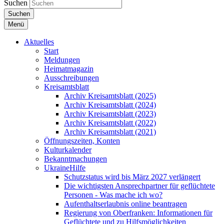
Suchen
Suchen
Menü
Aktuelles
Start
Meldungen
Heimatmagazin
Ausschreibungen
Kreisamtsblatt
Archiv Kreisamtsblatt (2025)
Archiv Kreisamtsblatt (2024)
Archiv Kreisamtsblatt (2023)
Archiv Kreisamtsblatt (2022)
Archiv Kreisamtsblatt (2021)
Öffnungszeiten, Konten
Kulturkalender
Bekanntmachungen
UkraineHilfe
Schutzstatus wird bis März 2027 verlängert
Die wichtigsten Ansprechpartner für geflüchtete
Personen - Was mache ich wo?
Aufenthaltserlaubnis online beantragen
Regierung von Oberfranken: Informationen für
Geflüchtete und zu Hilfsmöglichkeiten