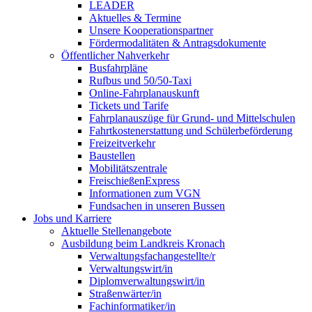
LEADER
Aktuelles & Termine
Unsere Kooperationspartner
Fördermodalitäten & Antragsdokumente
Öffentlicher Nahverkehr
Busfahrpläne
Rufbus und 50/50-Taxi
Online-Fahrplanauskunft
Tickets und Tarife
Fahrplanauszüge für Grund- und Mittelschulen
Fahrtkostenerstattung und Schülerbeförderung
Freizeitverkehr
Baustellen
Mobilitätszentrale
FreischießenExpress
Informationen zum VGN
Fundsachen in unseren Bussen
Jobs und Karriere
Aktuelle Stellenangebote
Ausbildung beim Landkreis Kronach
Verwaltungsfachangestellte/r
Verwaltungswirt/in
Diplomverwaltungswirt/in
Straßenwärter/in
Fachinformatiker/in