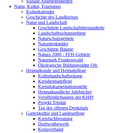
Soziale Angelegenheiten
Natur, Kultur, Tourismus
Kulturkalender
Geschichte des Landkreises
Natur und Landschaft
Geschützte Landschaftsbestandteile
Landschaftsschutzgebiete
Naturschutzgebiete
Naturdenkmäler
Geschützte Bäume
Natura 2000 - FFH-Gebiete
Naturpark Frankenwald
Ökologische Bildungsstätte Ofr.
Heimatkunde und Heimatpflege
Kulturlandschaftsräume
Kreisheimatpflege
Kreisdokumentationsstelle
Heimatkundliche Jahrbücher
Veröffentlichungen der KHPf
Projekt Trinität
Tag des offenen Denkmals
Gartenkultur und Landespflege
Kreisfachberatung
Dorfwettbewerb
Kreisverband