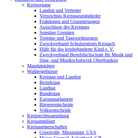
Kreisorgane
Landrat und Vertreter
Verzeichnis Kreistagsmitglieder
Fraktionen und Gruppierungen
Ausschüsse des Kreistags
Sonstige Gremien
Termine und Tagesordnungen
Zweckverband Schulzentrum Kronach
Hilfe für das lernbehinderte Kind e. V.
Zweckverband Berufsfachschule für Musik und
Sing- und Musikschulwerk Oberfranken
Mandatsträger
Wahlergebnisse
Kreistag und Landrat
Bezirkstag
Landtag
Bundestag
Europaparlament
Bürgerentscheide
Volksentscheide
Kreisrechtssammlung
Kreisamtsblatt
Kreispartnerschaften
Greenville, Mississippi, USA
Moray Council, Schottland, GB