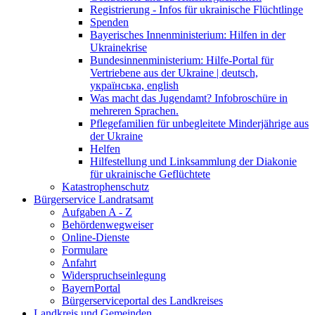
Registrierung - Infos für ukrainische Flüchtlinge
Spenden
Bayerisches Innenministerium: Hilfen in der
Ukrainekrise
Bundesinnenministerium: Hilfe-Portal für
Vertriebene aus der Ukraine | deutsch,
українська, english
Was macht das Jugendamt? Infobroschüre in
mehreren Sprachen.
Pflegefamilien für unbegleitete Minderjährige aus
der Ukraine
Helfen
Hilfestellung und Linksammlung der Diakonie
für ukrainische Geflüchtete
Katastrophenschutz
Bürgerservice Landratsamt
Aufgaben A - Z
Behördenwegweiser
Online-Dienste
Formulare
Anfahrt
Widerspruchseinlegung
BayernPortal
Bürgerserviceportal des Landkreises
Landkreis und Gemeinden