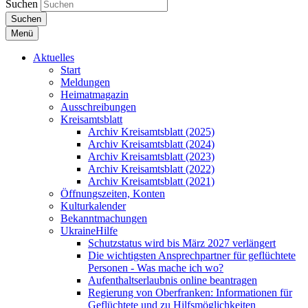
Suchen
Suchen
Menü
Aktuelles
Start
Meldungen
Heimatmagazin
Ausschreibungen
Kreisamtsblatt
Archiv Kreisamtsblatt (2025)
Archiv Kreisamtsblatt (2024)
Archiv Kreisamtsblatt (2023)
Archiv Kreisamtsblatt (2022)
Archiv Kreisamtsblatt (2021)
Öffnungszeiten, Konten
Kulturkalender
Bekanntmachungen
UkraineHilfe
Schutzstatus wird bis März 2027 verlängert
Die wichtigsten Ansprechpartner für geflüchtete
Personen - Was mache ich wo?
Aufenthaltserlaubnis online beantragen
Regierung von Oberfranken: Informationen für
Geflüchtete und zu Hilfsmöglichkeiten