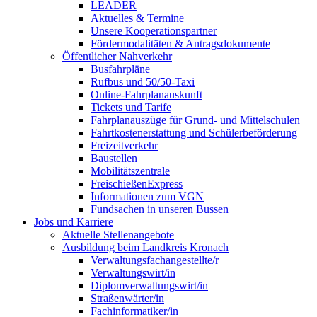
LEADER
Aktuelles & Termine
Unsere Kooperationspartner
Fördermodalitäten & Antragsdokumente
Öffentlicher Nahverkehr
Busfahrpläne
Rufbus und 50/50-Taxi
Online-Fahrplanauskunft
Tickets und Tarife
Fahrplanauszüge für Grund- und Mittelschulen
Fahrtkostenerstattung und Schülerbeförderung
Freizeitverkehr
Baustellen
Mobilitätszentrale
FreischießenExpress
Informationen zum VGN
Fundsachen in unseren Bussen
Jobs und Karriere
Aktuelle Stellenangebote
Ausbildung beim Landkreis Kronach
Verwaltungsfachangestellte/r
Verwaltungswirt/in
Diplomverwaltungswirt/in
Straßenwärter/in
Fachinformatiker/in