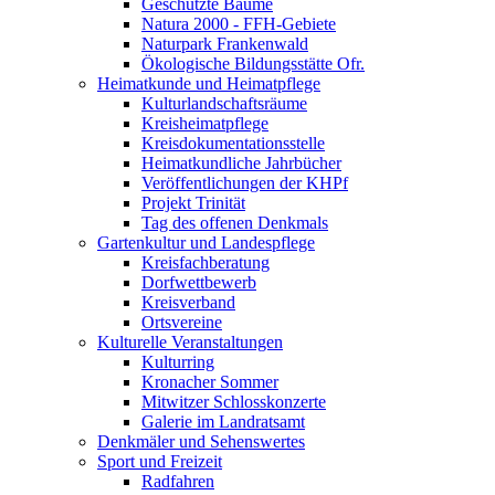
Geschützte Bäume
Natura 2000 - FFH-Gebiete
Naturpark Frankenwald
Ökologische Bildungsstätte Ofr.
Heimatkunde und Heimatpflege
Kulturlandschaftsräume
Kreisheimatpflege
Kreisdokumentationsstelle
Heimatkundliche Jahrbücher
Veröffentlichungen der KHPf
Projekt Trinität
Tag des offenen Denkmals
Gartenkultur und Landespflege
Kreisfachberatung
Dorfwettbewerb
Kreisverband
Ortsvereine
Kulturelle Veranstaltungen
Kulturring
Kronacher Sommer
Mitwitzer Schlosskonzerte
Galerie im Landratsamt
Denkmäler und Sehenswertes
Sport und Freizeit
Radfahren