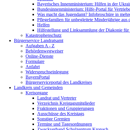
Bayerisches Innenministerium: Hilfen in der Ukrai
Bundesinnenministerium: Hilfe-Portal für Vertrieb
Was macht das Jugendamt? Infobroschüre in mehr
Pflegefamilien für unbegleitete Minderjährige aus 
Helfen
Hilfestellung und Linksammlung der Diakonie für 
Katastrophenschutz
Bürgerservice Landratsamt
Aufgaben A - Z
Behördenwegweiser
Online-Dienste
Formulare
Anfahrt
Widerspruchseinlegung
BayernPortal
Bürgerserviceportal des Landkreises
Landkreis und Gemeinden
Kreisorgane
Landrat und Vertreter
Verzeichnis Kreistagsmitglieder
Fraktionen und Gruppierungen
Ausschüsse des Kreistags
Sonstige Gremien
Termine und Tagesordnungen
Zweckverband Schulzentrum Kronach