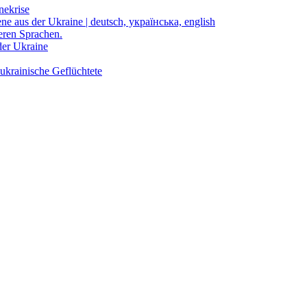
nekrise
ene aus der Ukraine | deutsch, українська, english
eren Sprachen.
der Ukraine
ukrainische Geflüchtete