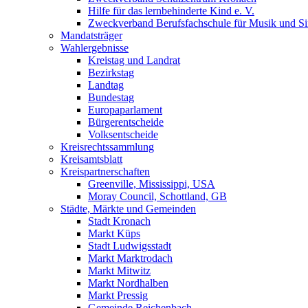
Hilfe für das lernbehinderte Kind e. V.
Zweckverband Berufsfachschule für Musik und S
Mandatsträger
Wahlergebnisse
Kreistag und Landrat
Bezirkstag
Landtag
Bundestag
Europaparlament
Bürgerentscheide
Volksentscheide
Kreisrechtssammlung
Kreisamtsblatt
Kreispartnerschaften
Greenville, Mississippi, USA
Moray Council, Schottland, GB
Städte, Märkte und Gemeinden
Stadt Kronach
Markt Küps
Stadt Ludwigsstadt
Markt Marktrodach
Markt Mitwitz
Markt Nordhalben
Markt Pressig
Gemeinde Reichenbach