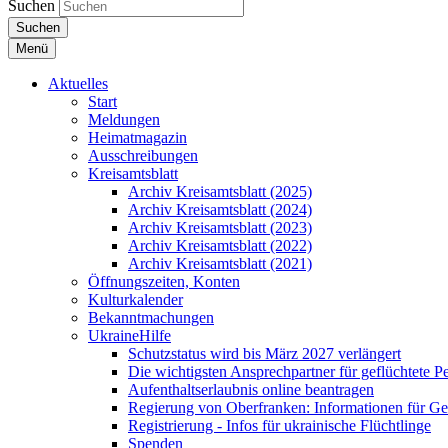
Suchen
Suchen
Menü
Aktuelles
Start
Meldungen
Heimatmagazin
Ausschreibungen
Kreisamtsblatt
Archiv Kreisamtsblatt (2025)
Archiv Kreisamtsblatt (2024)
Archiv Kreisamtsblatt (2023)
Archiv Kreisamtsblatt (2022)
Archiv Kreisamtsblatt (2021)
Öffnungszeiten, Konten
Kulturkalender
Bekanntmachungen
UkraineHilfe
Schutzstatus wird bis März 2027 verlängert
Die wichtigsten Ansprechpartner für geflüchtete 
Aufenthaltserlaubnis online beantragen
Regierung von Oberfranken: Informationen für Gef
Registrierung - Infos für ukrainische Flüchtlinge
Spenden