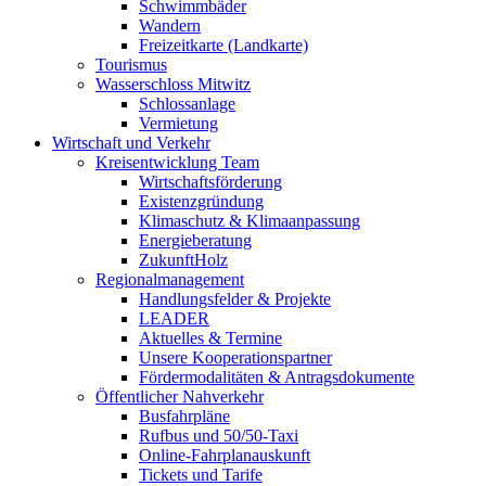
Schwimmbäder
Wandern
Freizeitkarte (Landkarte)
Tourismus
Wasserschloss Mitwitz
Schlossanlage
Vermietung
Wirtschaft und Verkehr
Kreisentwicklung Team
Wirtschaftsförderung
Existenzgründung
Klimaschutz & Klimaanpassung
Energieberatung
ZukunftHolz
Regionalmanagement
Handlungsfelder & Projekte
LEADER
Aktuelles & Termine
Unsere Kooperationspartner
Fördermodalitäten & Antragsdokumente
Öffentlicher Nahverkehr
Busfahrpläne
Rufbus und 50/50-Taxi
Online-Fahrplanauskunft
Tickets und Tarife