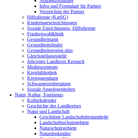
Antragsformulare
Infos und Formulare für Partner
Verzeichnis der Partner
Hilfsdienste (KatSG)
Kindertageseinrichtungen
Soziale Einrichtungen, Hilfsdienste
Frankenwaldklinik
Gesundheitsamt
Gesundheitsfinder
Gesundheitsregion plus
Gleichstellungsstelle
Jobcenter Landkreis Kronach
Medienzentrum
Kreisbibliothek
Kreisjugendamt
Schwangerenberatung
Soziale Angelegenheiten
Natur, Kultur, Tourismus
Kulturkalender
Geschichte des Landkreises
Natur und Landschaft
Geschützte Landschaftsbestandteile
Landschaftsschutzgebiete
Naturschutzgebiete
Naturdenkmäler