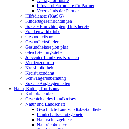
Antragsformulare
Infos und Formulare für Partner
Verzeichnis der Partner
Hilfsdienste (KatSG)
Kindertageseinrichtungen
Soziale Einrichtungen, Hilfsdienste
Frankenwaldklinik
Gesundheitsamt
Gesundheitsfinder
Gesundheitsregion plus
Gleichstellungsstelle
Jobcenter Landkreis Kronach
Medienzentrum
Kreisbibliothek
Kreisjugendamt
Schwangerenberatung
Soziale Angelegenheiten
Natur, Kultur, Tourismus
Kulturkalender
Geschichte des Landkreises
Natur und Landschaft
Geschützte Landschaftsbestandteile
Landschaftsschutzgebiete
Naturschutzgebiete
Naturdenkmäler