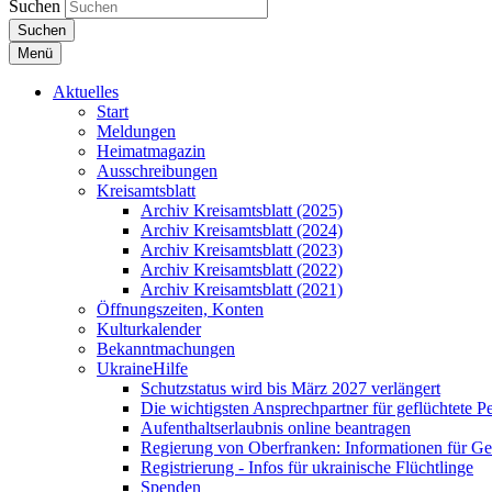
Suchen
Suchen
Menü
Aktuelles
Start
Meldungen
Heimatmagazin
Ausschreibungen
Kreisamtsblatt
Archiv Kreisamtsblatt (2025)
Archiv Kreisamtsblatt (2024)
Archiv Kreisamtsblatt (2023)
Archiv Kreisamtsblatt (2022)
Archiv Kreisamtsblatt (2021)
Öffnungszeiten, Konten
Kulturkalender
Bekanntmachungen
UkraineHilfe
Schutzstatus wird bis März 2027 verlängert
Die wichtigsten Ansprechpartner für geflüchtete 
Aufenthaltserlaubnis online beantragen
Regierung von Oberfranken: Informationen für Gef
Registrierung - Infos für ukrainische Flüchtlinge
Spenden