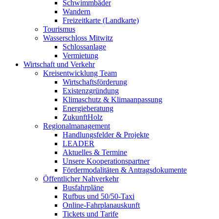
Schwimmbäder
Wandern
Freizeitkarte (Landkarte)
Tourismus
Wasserschloss Mitwitz
Schlossanlage
Vermietung
Wirtschaft und Verkehr
Kreisentwicklung Team
Wirtschaftsförderung
Existenzgründung
Klimaschutz & Klimaanpassung
Energieberatung
ZukunftHolz
Regionalmanagement
Handlungsfelder & Projekte
LEADER
Aktuelles & Termine
Unsere Kooperationspartner
Fördermodalitäten & Antragsdokumente
Öffentlicher Nahverkehr
Busfahrpläne
Rufbus und 50/50-Taxi
Online-Fahrplanauskunft
Tickets und Tarife