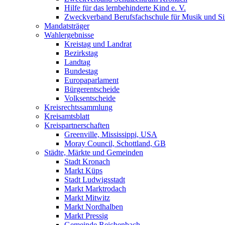
Hilfe für das lernbehinderte Kind e. V.
Zweckverband Berufsfachschule für Musik und S
Mandatsträger
Wahlergebnisse
Kreistag und Landrat
Bezirkstag
Landtag
Bundestag
Europaparlament
Bürgerentscheide
Volksentscheide
Kreisrechtssammlung
Kreisamtsblatt
Kreispartnerschaften
Greenville, Mississippi, USA
Moray Council, Schottland, GB
Städte, Märkte und Gemeinden
Stadt Kronach
Markt Küps
Stadt Ludwigsstadt
Markt Marktrodach
Markt Mitwitz
Markt Nordhalben
Markt Pressig
Gemeinde Reichenbach