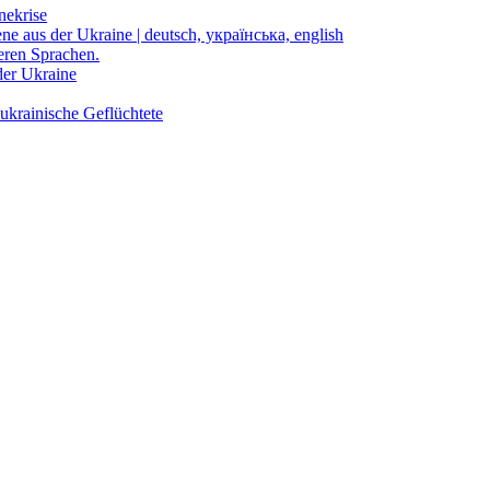
nekrise
ene aus der Ukraine | deutsch, українська, english
eren Sprachen.
der Ukraine
ukrainische Geflüchtete