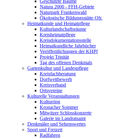
Geschützte Bäume
Natura 2000 - FFH-Gebiete
Naturpark Frankenwald
Ökologische Bildungsstätte Ofr.
Heimatkunde und Heimatpflege
Kulturlandschaftsräume
Kreisheimatpflege
Kreisdokumentationsstelle
Heimatkundliche Jahrbücher
Veröffentlichungen der KHPf
Projekt Trinität
Tag des offenen Denkmals
Gartenkultur und Landespflege
Kreisfachberatung
Dorfwettbewerb
Kreisverband
Ortsvereine
Kulturelle Veranstaltungen
Kulturring
Kronacher Sommer
Mitwitzer Schlosskonzerte
Galerie im Landratsamt
Denkmäler und Sehenswertes
Sport und Freizeit
Radfahren