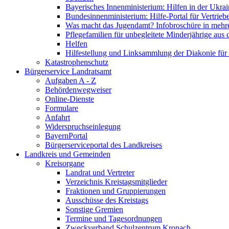
Bayerisches Innenministerium: Hilfen in der Ukrai
Bundesinnenministerium: Hilfe-Portal für Vertrieb
Was macht das Jugendamt? Infobroschüre in mehr
Pflegefamilien für unbegleitete Minderjährige aus 
Helfen
Hilfestellung und Linksammlung der Diakonie für 
Katastrophenschutz
Bürgerservice Landratsamt
Aufgaben A - Z
Behördenwegweiser
Online-Dienste
Formulare
Anfahrt
Widerspruchseinlegung
BayernPortal
Bürgerserviceportal des Landkreises
Landkreis und Gemeinden
Kreisorgane
Landrat und Vertreter
Verzeichnis Kreistagsmitglieder
Fraktionen und Gruppierungen
Ausschüsse des Kreistags
Sonstige Gremien
Termine und Tagesordnungen
Zweckverband Schulzentrum Kronach