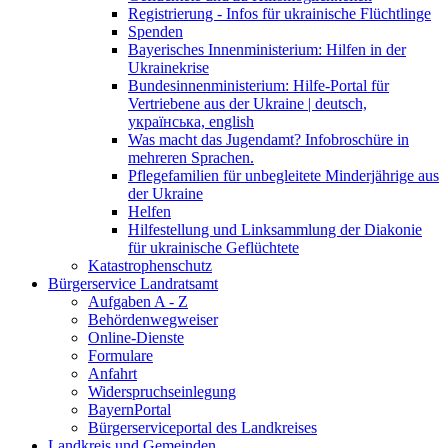
Registrierung - Infos für ukrainische Flüchtlinge
Spenden
Bayerisches Innenministerium: Hilfen in der
Ukrainekrise
Bundesinnenministerium: Hilfe-Portal für
Vertriebene aus der Ukraine | deutsch,
українська, english
Was macht das Jugendamt? Infobroschüre in
mehreren Sprachen.
Pflegefamilien für unbegleitete Minderjährige aus
der Ukraine
Helfen
Hilfestellung und Linksammlung der Diakonie
für ukrainische Geflüchtete
Katastrophenschutz
Bürgerservice Landratsamt
Aufgaben A - Z
Behördenwegweiser
Online-Dienste
Formulare
Anfahrt
Widerspruchseinlegung
BayernPortal
Bürgerserviceportal des Landkreises
Landkreis und Gemeinden