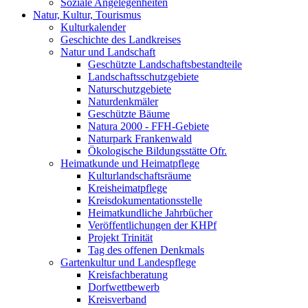
Soziale Angelegenheiten
Natur, Kultur, Tourismus
Kulturkalender
Geschichte des Landkreises
Natur und Landschaft
Geschützte Landschaftsbestandteile
Landschaftsschutzgebiete
Naturschutzgebiete
Naturdenkmäler
Geschützte Bäume
Natura 2000 - FFH-Gebiete
Naturpark Frankenwald
Ökologische Bildungsstätte Ofr.
Heimatkunde und Heimatpflege
Kulturlandschaftsräume
Kreisheimatpflege
Kreisdokumentationsstelle
Heimatkundliche Jahrbücher
Veröffentlichungen der KHPf
Projekt Trinität
Tag des offenen Denkmals
Gartenkultur und Landespflege
Kreisfachberatung
Dorfwettbewerb
Kreisverband