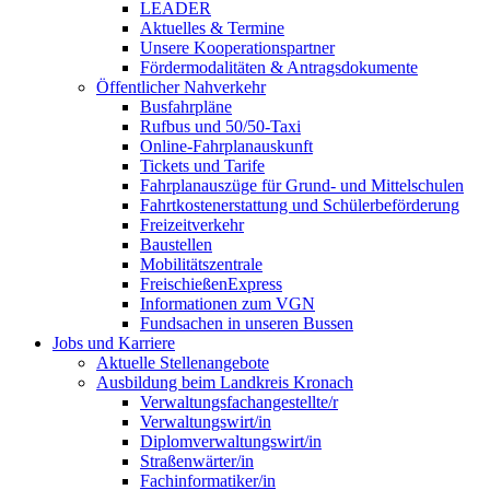
LEADER
Aktuelles & Termine
Unsere Kooperationspartner
Fördermodalitäten & Antragsdokumente
Öffentlicher Nahverkehr
Busfahrpläne
Rufbus und 50/50-Taxi
Online-Fahrplanauskunft
Tickets und Tarife
Fahrplanauszüge für Grund- und Mittelschulen
Fahrtkostenerstattung und Schülerbeförderung
Freizeitverkehr
Baustellen
Mobilitätszentrale
FreischießenExpress
Informationen zum VGN
Fundsachen in unseren Bussen
Jobs und Karriere
Aktuelle Stellenangebote
Ausbildung beim Landkreis Kronach
Verwaltungsfachangestellte/r
Verwaltungswirt/in
Diplomverwaltungswirt/in
Straßenwärter/in
Fachinformatiker/in