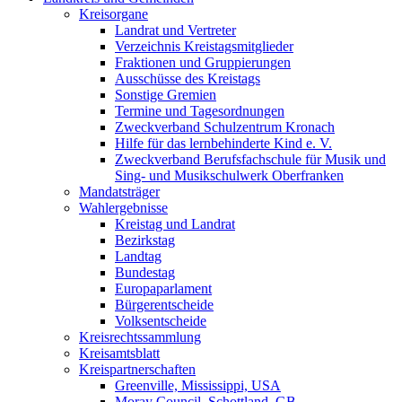
Kreisorgane
Landrat und Vertreter
Verzeichnis Kreistagsmitglieder
Fraktionen und Gruppierungen
Ausschüsse des Kreistags
Sonstige Gremien
Termine und Tagesordnungen
Zweckverband Schulzentrum Kronach
Hilfe für das lernbehinderte Kind e. V.
Zweckverband Berufsfachschule für Musik und
Sing- und Musikschulwerk Oberfranken
Mandatsträger
Wahlergebnisse
Kreistag und Landrat
Bezirkstag
Landtag
Bundestag
Europaparlament
Bürgerentscheide
Volksentscheide
Kreisrechtssammlung
Kreisamtsblatt
Kreispartnerschaften
Greenville, Mississippi, USA
Moray Council, Schottland, GB