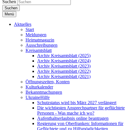
Suchen
Suchen
Menü
Aktuelles
Start
Meldungen
Heimatmagazin
Ausschreibungen
Kreisamtsblatt
Archiv Kreisamtsblatt (2025)
Archiv Kreisamtsblatt (2024)
Archiv Kreisamtsblatt (2023)
Archiv Kreisamtsblatt (2022)
Archiv Kreisamtsblatt (2021)
Öffnungszeiten, Konten
Kulturkalender
Bekanntmachungen
UkraineHilfe
Schutzstatus wird bis März 2027 verlängert
Die wichtigsten Ansprechpartner für geflüchtete
Personen - Was mache ich wo?
Aufenthaltserlaubnis online beantragen
Regierung von Oberfranken: Informationen für
Geflüchtete und zu Hilfsmöglichkeiten