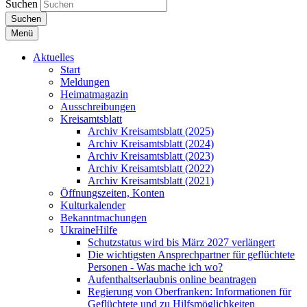
Suchen
Suchen
Menü
Aktuelles
Start
Meldungen
Heimatmagazin
Ausschreibungen
Kreisamtsblatt
Archiv Kreisamtsblatt (2025)
Archiv Kreisamtsblatt (2024)
Archiv Kreisamtsblatt (2023)
Archiv Kreisamtsblatt (2022)
Archiv Kreisamtsblatt (2021)
Öffnungszeiten, Konten
Kulturkalender
Bekanntmachungen
UkraineHilfe
Schutzstatus wird bis März 2027 verlängert
Die wichtigsten Ansprechpartner für geflüchtete
Personen - Was mache ich wo?
Aufenthaltserlaubnis online beantragen
Regierung von Oberfranken: Informationen für
Geflüchtete und zu Hilfsmöglichkeiten