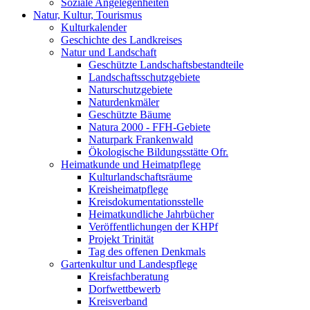
Soziale Angelegenheiten
Natur, Kultur, Tourismus
Kulturkalender
Geschichte des Landkreises
Natur und Landschaft
Geschützte Landschaftsbestandteile
Landschaftsschutzgebiete
Naturschutzgebiete
Naturdenkmäler
Geschützte Bäume
Natura 2000 - FFH-Gebiete
Naturpark Frankenwald
Ökologische Bildungsstätte Ofr.
Heimatkunde und Heimatpflege
Kulturlandschaftsräume
Kreisheimatpflege
Kreisdokumentationsstelle
Heimatkundliche Jahrbücher
Veröffentlichungen der KHPf
Projekt Trinität
Tag des offenen Denkmals
Gartenkultur und Landespflege
Kreisfachberatung
Dorfwettbewerb
Kreisverband