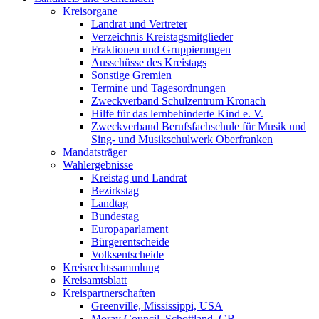
Kreisorgane
Landrat und Vertreter
Verzeichnis Kreistagsmitglieder
Fraktionen und Gruppierungen
Ausschüsse des Kreistags
Sonstige Gremien
Termine und Tagesordnungen
Zweckverband Schulzentrum Kronach
Hilfe für das lernbehinderte Kind e. V.
Zweckverband Berufsfachschule für Musik und
Sing- und Musikschulwerk Oberfranken
Mandatsträger
Wahlergebnisse
Kreistag und Landrat
Bezirkstag
Landtag
Bundestag
Europaparlament
Bürgerentscheide
Volksentscheide
Kreisrechtssammlung
Kreisamtsblatt
Kreispartnerschaften
Greenville, Mississippi, USA
Moray Council, Schottland, GB