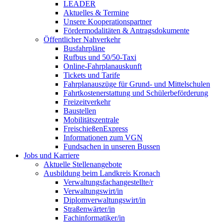
LEADER
Aktuelles & Termine
Unsere Kooperationspartner
Fördermodalitäten & Antragsdokumente
Öffentlicher Nahverkehr
Busfahrpläne
Rufbus und 50/50-Taxi
Online-Fahrplanauskunft
Tickets und Tarife
Fahrplanauszüge für Grund- und Mittelschulen
Fahrtkostenerstattung und Schülerbeförderung
Freizeitverkehr
Baustellen
Mobilitätszentrale
FreischießenExpress
Informationen zum VGN
Fundsachen in unseren Bussen
Jobs und Karriere
Aktuelle Stellenangebote
Ausbildung beim Landkreis Kronach
Verwaltungsfachangestellte/r
Verwaltungswirt/in
Diplomverwaltungswirt/in
Straßenwärter/in
Fachinformatiker/in