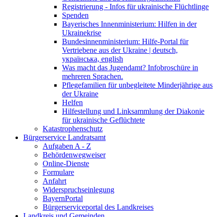
Registrierung - Infos für ukrainische Flüchtlinge
Spenden
Bayerisches Innenministerium: Hilfen in der
Ukrainekrise
Bundesinnenministerium: Hilfe-Portal für
Vertriebene aus der Ukraine | deutsch,
українська, english
Was macht das Jugendamt? Infobroschüre in
mehreren Sprachen.
Pflegefamilien für unbegleitete Minderjährige aus
der Ukraine
Helfen
Hilfestellung und Linksammlung der Diakonie
für ukrainische Geflüchtete
Katastrophenschutz
Bürgerservice Landratsamt
Aufgaben A - Z
Behördenwegweiser
Online-Dienste
Formulare
Anfahrt
Widerspruchseinlegung
BayernPortal
Bürgerserviceportal des Landkreises
Landkreis und Gemeinden