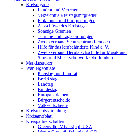
Kreisorgane
Landrat und Vertreter
Verzeichnis Kreistagsmitglieder
Fraktionen und Gruppierungen
Ausschüsse des Kreistags
Sonstige Gremien
Termine und Tagesordnungen
Zweckverband Schulzentrum Kronach
Hilfe für das lernbehinderte Kind e. V.
Zweckverband Berufsfachschule für Musik und
Sing- und Musikschulwerk Oberfranken
Mandatsträger
Wahlergebnisse
Kreistag und Landrat
Bezirkstag
Landtag
Bundestag
Europaparlament
Bürgerentscheide
Volksentscheide
Kreisrechtssammlung
Kreisamtsblatt
Kreispartnerschaften
Greenville, Mississippi, USA
Moray Council, Schottland, GB