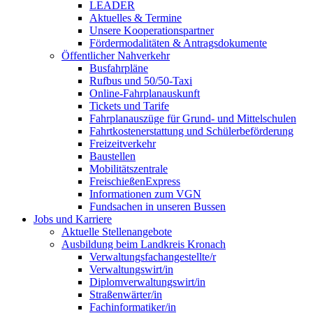
LEADER
Aktuelles & Termine
Unsere Kooperationspartner
Fördermodalitäten & Antragsdokumente
Öffentlicher Nahverkehr
Busfahrpläne
Rufbus und 50/50-Taxi
Online-Fahrplanauskunft
Tickets und Tarife
Fahrplanauszüge für Grund- und Mittelschulen
Fahrtkostenerstattung und Schülerbeförderung
Freizeitverkehr
Baustellen
Mobilitätszentrale
FreischießenExpress
Informationen zum VGN
Fundsachen in unseren Bussen
Jobs und Karriere
Aktuelle Stellenangebote
Ausbildung beim Landkreis Kronach
Verwaltungsfachangestellte/r
Verwaltungswirt/in
Diplomverwaltungswirt/in
Straßenwärter/in
Fachinformatiker/in