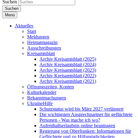
Suchen
Suchen
Menü
Aktuelles
Start
Meldungen
Heimatmagazin
Ausschreibungen
Kreisamtsblatt
Archiv Kreisamtsblatt (2025)
Archiv Kreisamtsblatt (2024)
Archiv Kreisamtsblatt (2023)
Archiv Kreisamtsblatt (2022)
Archiv Kreisamtsblatt (2021)
Öffnungszeiten, Konten
Kulturkalender
Bekanntmachungen
UkraineHilfe
Schutzstatus wird bis März 2027 verlängert
Die wichtigsten Ansprechpartner für geflüchtete
Personen - Was mache ich wo?
Aufenthaltserlaubnis online beantragen
Regierung von Oberfranken: Informationen für
Geflüchtete und zu Hilfsmöglichkeiten