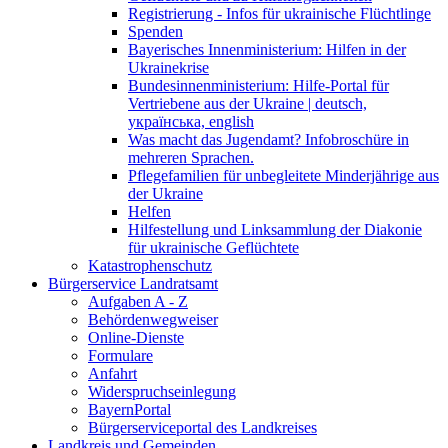
Registrierung - Infos für ukrainische Flüchtlinge
Spenden
Bayerisches Innenministerium: Hilfen in der
Ukrainekrise
Bundesinnenministerium: Hilfe-Portal für
Vertriebene aus der Ukraine | deutsch,
українська, english
Was macht das Jugendamt? Infobroschüre in
mehreren Sprachen.
Pflegefamilien für unbegleitete Minderjährige aus
der Ukraine
Helfen
Hilfestellung und Linksammlung der Diakonie
für ukrainische Geflüchtete
Katastrophenschutz
Bürgerservice Landratsamt
Aufgaben A - Z
Behördenwegweiser
Online-Dienste
Formulare
Anfahrt
Widerspruchseinlegung
BayernPortal
Bürgerserviceportal des Landkreises
Landkreis und Gemeinden