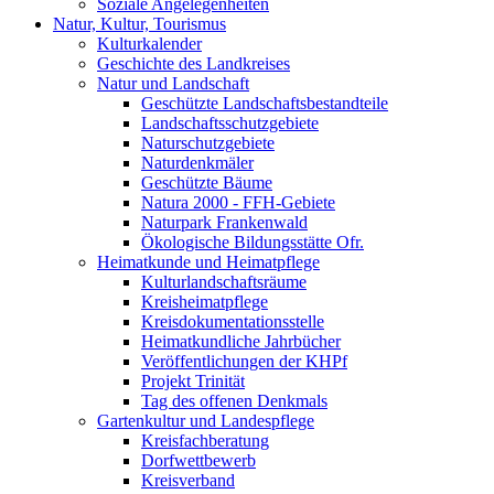
Soziale Angelegenheiten
Natur, Kultur, Tourismus
Kulturkalender
Geschichte des Landkreises
Natur und Landschaft
Geschützte Landschaftsbestandteile
Landschaftsschutzgebiete
Naturschutzgebiete
Naturdenkmäler
Geschützte Bäume
Natura 2000 - FFH-Gebiete
Naturpark Frankenwald
Ökologische Bildungsstätte Ofr.
Heimatkunde und Heimatpflege
Kulturlandschaftsräume
Kreisheimatpflege
Kreisdokumentationsstelle
Heimatkundliche Jahrbücher
Veröffentlichungen der KHPf
Projekt Trinität
Tag des offenen Denkmals
Gartenkultur und Landespflege
Kreisfachberatung
Dorfwettbewerb
Kreisverband