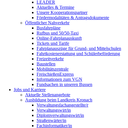
LEADER
Aktuelles & Termine
Unsere Kooperationspartner
Fördermodalitäten & Antragsdokumente
Öffentlicher Nahverkehr
Busfahrpläne
Rufbus und 50/50-Taxi
Online-Fahrplanauskunft
Tickets und Tarife
Fahrplanauszüge für Grund- und Mittelschulen
Fahrtkostenerstattung und Schülerbeförderung
Freizeitverkehr
Baustellen
Mobilitätszentrale
FreischießenExpress
Informationen zum VGN
Fundsachen in unseren Bussen
Jobs und Karriere
Aktuelle Stellenangebote
Ausbildung beim Landkreis Kronach
Verwaltungsfachangestellte/r
Verwaltungswirt/in
Diplomverwaltungswirt/in
Straßenwärter/in
Fachinformatiker/in