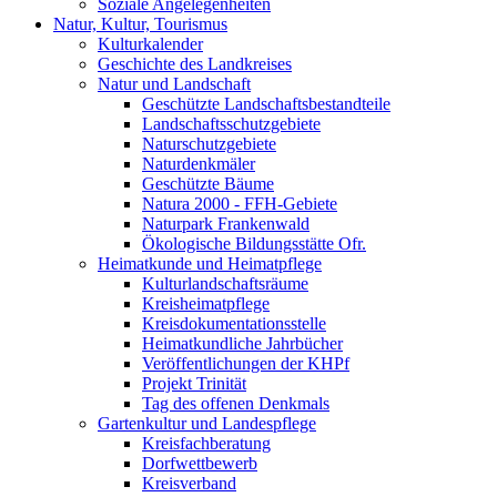
Soziale Angelegenheiten
Natur, Kultur, Tourismus
Kulturkalender
Geschichte des Landkreises
Natur und Landschaft
Geschützte Landschaftsbestandteile
Landschaftsschutzgebiete
Naturschutzgebiete
Naturdenkmäler
Geschützte Bäume
Natura 2000 - FFH-Gebiete
Naturpark Frankenwald
Ökologische Bildungsstätte Ofr.
Heimatkunde und Heimatpflege
Kulturlandschaftsräume
Kreisheimatpflege
Kreisdokumentationsstelle
Heimatkundliche Jahrbücher
Veröffentlichungen der KHPf
Projekt Trinität
Tag des offenen Denkmals
Gartenkultur und Landespflege
Kreisfachberatung
Dorfwettbewerb
Kreisverband