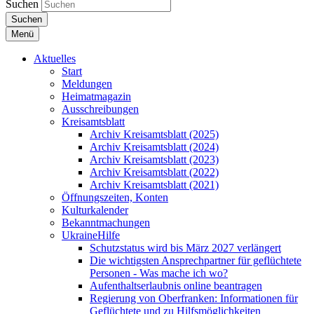
Suchen
Suchen
Menü
Aktuelles
Start
Meldungen
Heimatmagazin
Ausschreibungen
Kreisamtsblatt
Archiv Kreisamtsblatt (2025)
Archiv Kreisamtsblatt (2024)
Archiv Kreisamtsblatt (2023)
Archiv Kreisamtsblatt (2022)
Archiv Kreisamtsblatt (2021)
Öffnungszeiten, Konten
Kulturkalender
Bekanntmachungen
UkraineHilfe
Schutzstatus wird bis März 2027 verlängert
Die wichtigsten Ansprechpartner für geflüchtete
Personen - Was mache ich wo?
Aufenthaltserlaubnis online beantragen
Regierung von Oberfranken: Informationen für
Geflüchtete und zu Hilfsmöglichkeiten