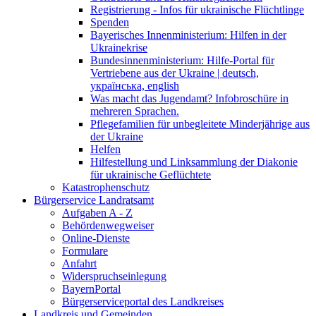
Registrierung - Infos für ukrainische Flüchtlinge
Spenden
Bayerisches Innenministerium: Hilfen in der
Ukrainekrise
Bundesinnenministerium: Hilfe-Portal für
Vertriebene aus der Ukraine | deutsch,
українська, english
Was macht das Jugendamt? Infobroschüre in
mehreren Sprachen.
Pflegefamilien für unbegleitete Minderjährige aus
der Ukraine
Helfen
Hilfestellung und Linksammlung der Diakonie
für ukrainische Geflüchtete
Katastrophenschutz
Bürgerservice Landratsamt
Aufgaben A - Z
Behördenwegweiser
Online-Dienste
Formulare
Anfahrt
Widerspruchseinlegung
BayernPortal
Bürgerserviceportal des Landkreises
Landkreis und Gemeinden