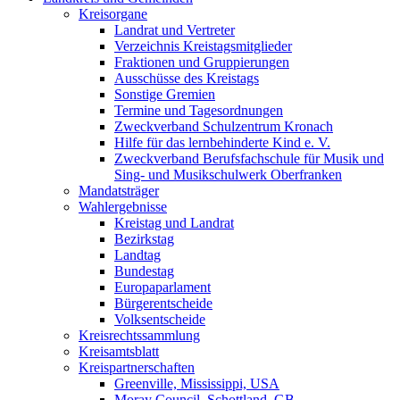
Kreisorgane
Landrat und Vertreter
Verzeichnis Kreistagsmitglieder
Fraktionen und Gruppierungen
Ausschüsse des Kreistags
Sonstige Gremien
Termine und Tagesordnungen
Zweckverband Schulzentrum Kronach
Hilfe für das lernbehinderte Kind e. V.
Zweckverband Berufsfachschule für Musik und
Sing- und Musikschulwerk Oberfranken
Mandatsträger
Wahlergebnisse
Kreistag und Landrat
Bezirkstag
Landtag
Bundestag
Europaparlament
Bürgerentscheide
Volksentscheide
Kreisrechtssammlung
Kreisamtsblatt
Kreispartnerschaften
Greenville, Mississippi, USA
Moray Council, Schottland, GB