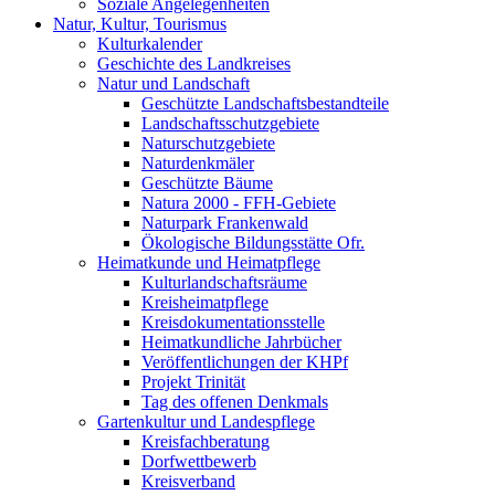
Soziale Angelegenheiten
Natur, Kultur, Tourismus
Kulturkalender
Geschichte des Landkreises
Natur und Landschaft
Geschützte Landschaftsbestandteile
Landschaftsschutzgebiete
Naturschutzgebiete
Naturdenkmäler
Geschützte Bäume
Natura 2000 - FFH-Gebiete
Naturpark Frankenwald
Ökologische Bildungsstätte Ofr.
Heimatkunde und Heimatpflege
Kulturlandschaftsräume
Kreisheimatpflege
Kreisdokumentationsstelle
Heimatkundliche Jahrbücher
Veröffentlichungen der KHPf
Projekt Trinität
Tag des offenen Denkmals
Gartenkultur und Landespflege
Kreisfachberatung
Dorfwettbewerb
Kreisverband