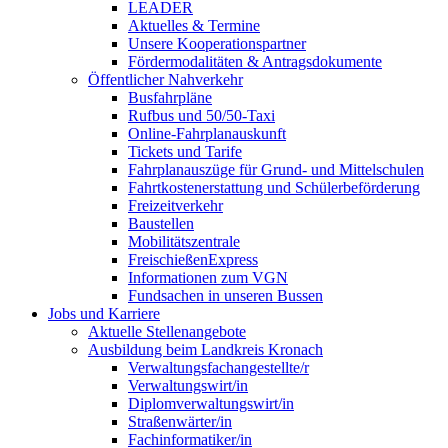
LEADER
Aktuelles & Termine
Unsere Kooperationspartner
Fördermodalitäten & Antragsdokumente
Öffentlicher Nahverkehr
Busfahrpläne
Rufbus und 50/50-Taxi
Online-Fahrplanauskunft
Tickets und Tarife
Fahrplanauszüge für Grund- und Mittelschulen
Fahrtkostenerstattung und Schülerbeförderung
Freizeitverkehr
Baustellen
Mobilitätszentrale
FreischießenExpress
Informationen zum VGN
Fundsachen in unseren Bussen
Jobs und Karriere
Aktuelle Stellenangebote
Ausbildung beim Landkreis Kronach
Verwaltungsfachangestellte/r
Verwaltungswirt/in
Diplomverwaltungswirt/in
Straßenwärter/in
Fachinformatiker/in