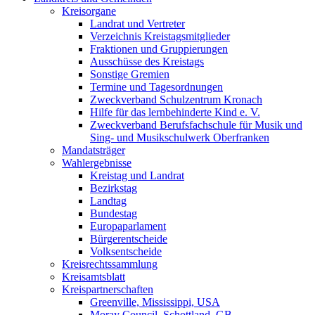
Kreisorgane
Landrat und Vertreter
Verzeichnis Kreistagsmitglieder
Fraktionen und Gruppierungen
Ausschüsse des Kreistags
Sonstige Gremien
Termine und Tagesordnungen
Zweckverband Schulzentrum Kronach
Hilfe für das lernbehinderte Kind e. V.
Zweckverband Berufsfachschule für Musik und
Sing- und Musikschulwerk Oberfranken
Mandatsträger
Wahlergebnisse
Kreistag und Landrat
Bezirkstag
Landtag
Bundestag
Europaparlament
Bürgerentscheide
Volksentscheide
Kreisrechtssammlung
Kreisamtsblatt
Kreispartnerschaften
Greenville, Mississippi, USA
Moray Council, Schottland, GB