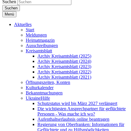
Suchen
Suchen
Menü
Aktuelles
Start
Meldungen
Heimatmagazin
Ausschreibungen
Kreisamtsblatt
Archiv Kreisamtsblatt (2025)
Archiv Kreisamtsblatt (2024)
Archiv Kreisamtsblatt (2023)
Archiv Kreisamtsblatt (2022)
Archiv Kreisamtsblatt (2021)
Öffnungszeiten, Konten
Kulturkalender
Bekanntmachungen
UkraineHilfe
Schutzstatus wird bis März 2027 verlängert
Die wichtigsten Ansprechpartner für geflüchtete
Personen - Was mache ich wo?
Aufenthaltserlaubnis online beantragen
Regierung von Oberfranken: Informationen für
Geflüchtete und zu Hilfsmöglichkeiten