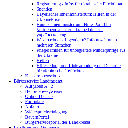
Registrierung - Infos für ukrainische Flüchtlinge
Spenden
Bayerisches Innenministerium: Hilfen in der
Ukrainekrise
Bundesinnenministerium: Hilfe-Portal für
Vertriebene aus der Ukraine | deutsch,
українська, english
Was macht das Jugendamt? Infobroschüre in
mehreren Sprachen.
Pflegefamilien für unbegleitete Minderjährige aus
der Ukraine
Helfen
Hilfestellung und Linksammlung der Diakonie
für ukrainische Geflüchtete
Katastrophenschutz
Bürgerservice Landratsamt
Aufgaben A - Z
Behördenwegweiser
Online-Dienste
Formulare
Anfahrt
Widerspruchseinlegung
BayernPortal
Bürgerserviceportal des Landkreises
Landkreis und Gemeinden