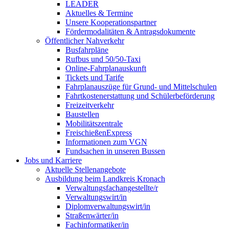
LEADER
Aktuelles & Termine
Unsere Kooperationspartner
Fördermodalitäten & Antragsdokumente
Öffentlicher Nahverkehr
Busfahrpläne
Rufbus und 50/50-Taxi
Online-Fahrplanauskunft
Tickets und Tarife
Fahrplanauszüge für Grund- und Mittelschulen
Fahrtkostenerstattung und Schülerbeförderung
Freizeitverkehr
Baustellen
Mobilitätszentrale
FreischießenExpress
Informationen zum VGN
Fundsachen in unseren Bussen
Jobs und Karriere
Aktuelle Stellenangebote
Ausbildung beim Landkreis Kronach
Verwaltungsfachangestellte/r
Verwaltungswirt/in
Diplomverwaltungswirt/in
Straßenwärter/in
Fachinformatiker/in