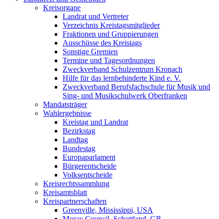
Kreisorgane
Landrat und Vertreter
Verzeichnis Kreistagsmitglieder
Fraktionen und Gruppierungen
Ausschüsse des Kreistags
Sonstige Gremien
Termine und Tagesordnungen
Zweckverband Schulzentrum Kronach
Hilfe für das lernbehinderte Kind e. V.
Zweckverband Berufsfachschule für Musik und
Sing- und Musikschulwerk Oberfranken
Mandatsträger
Wahlergebnisse
Kreistag und Landrat
Bezirkstag
Landtag
Bundestag
Europaparlament
Bürgerentscheide
Volksentscheide
Kreisrechtssammlung
Kreisamtsblatt
Kreispartnerschaften
Greenville, Mississippi, USA
Moray Council, Schottland, GB