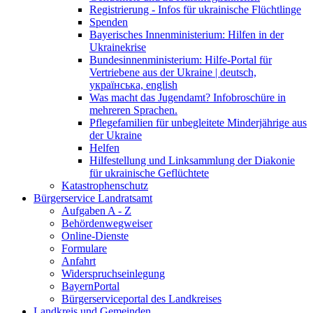
Registrierung - Infos für ukrainische Flüchtlinge
Spenden
Bayerisches Innenministerium: Hilfen in der
Ukrainekrise
Bundesinnenministerium: Hilfe-Portal für
Vertriebene aus der Ukraine | deutsch,
українська, english
Was macht das Jugendamt? Infobroschüre in
mehreren Sprachen.
Pflegefamilien für unbegleitete Minderjährige aus
der Ukraine
Helfen
Hilfestellung und Linksammlung der Diakonie
für ukrainische Geflüchtete
Katastrophenschutz
Bürgerservice Landratsamt
Aufgaben A - Z
Behördenwegweiser
Online-Dienste
Formulare
Anfahrt
Widerspruchseinlegung
BayernPortal
Bürgerserviceportal des Landkreises
Landkreis und Gemeinden