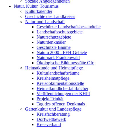
Soziale Angelegenheiten
Natur, Kultur, Tourismus
Kulturkalender
Geschichte des Landkreises
Natur und Landschaft
Geschützte Landschaftsbestandteile
Landschaftsschutzgebiete
Naturschutzgebiete
Naturdenkmäler
Geschützte Bäume
Natura 2000 - FFH-Gebiete
Naturpark Frankenwald
Ökologische Bildungsstätte Ofr.
Heimatkunde und Heimatpflege
Kulturlandschaftsräume
Kreisheimatpflege
Kreisdokumentationsstelle
Heimatkundliche Jahrbücher
Veröffentlichungen der KHPf
Projekt Trinität
Tag des offenen Denkmals
Gartenkultur und Landespflege
Kreisfachberatung
Dorfwettbewerb
Kreisverband