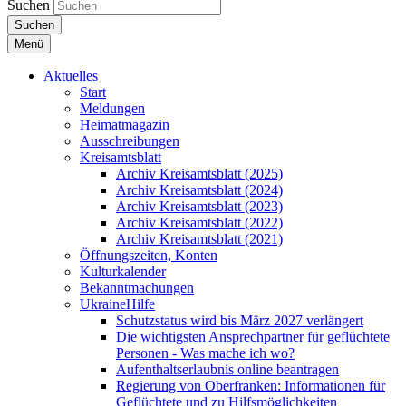
Suchen
Suchen
Menü
Aktuelles
Start
Meldungen
Heimatmagazin
Ausschreibungen
Kreisamtsblatt
Archiv Kreisamtsblatt (2025)
Archiv Kreisamtsblatt (2024)
Archiv Kreisamtsblatt (2023)
Archiv Kreisamtsblatt (2022)
Archiv Kreisamtsblatt (2021)
Öffnungszeiten, Konten
Kulturkalender
Bekanntmachungen
UkraineHilfe
Schutzstatus wird bis März 2027 verlängert
Die wichtigsten Ansprechpartner für geflüchtete
Personen - Was mache ich wo?
Aufenthaltserlaubnis online beantragen
Regierung von Oberfranken: Informationen für
Geflüchtete und zu Hilfsmöglichkeiten