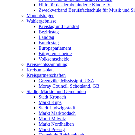
Hilfe für das lernbehinderte Kind e. V.
Zweckverband Berufsfachschule für Musik und S
Mandatsträger
Wahlergebnisse
Kreistag und Landrat
Bezirkstag
Landtag
Bundestag
Europaparlament
Bürgerentscheide
Volksentscheide
Kreisrechtssammlung
Kreisamtsblatt
Kreispartnerschaften
Greenville, Mississippi, USA
Moray Council, Schottland, GB
Städte, Märkte und Gemeinden
Stadt Kronach
Markt Küps
Stadt Ludwigsstadt
Markt Marktrodach
Markt Mitwitz
Markt Nordhalben
Markt Pressig
Gemeinde Reichenbach