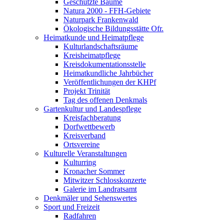
Geschützte Bäume
Natura 2000 - FFH-Gebiete
Naturpark Frankenwald
Ökologische Bildungsstätte Ofr.
Heimatkunde und Heimatpflege
Kulturlandschaftsräume
Kreisheimatpflege
Kreisdokumentationsstelle
Heimatkundliche Jahrbücher
Veröffentlichungen der KHPf
Projekt Trinität
Tag des offenen Denkmals
Gartenkultur und Landespflege
Kreisfachberatung
Dorfwettbewerb
Kreisverband
Ortsvereine
Kulturelle Veranstaltungen
Kulturring
Kronacher Sommer
Mitwitzer Schlosskonzerte
Galerie im Landratsamt
Denkmäler und Sehenswertes
Sport und Freizeit
Radfahren