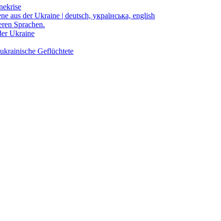
nekrise
ene aus der Ukraine | deutsch, українська, english
eren Sprachen.
der Ukraine
ukrainische Geflüchtete