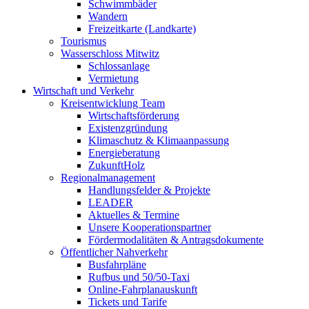
Schwimmbäder
Wandern
Freizeitkarte (Landkarte)
Tourismus
Wasserschloss Mitwitz
Schlossanlage
Vermietung
Wirtschaft und Verkehr
Kreisentwicklung Team
Wirtschaftsförderung
Existenzgründung
Klimaschutz & Klimaanpassung
Energieberatung
ZukunftHolz
Regionalmanagement
Handlungsfelder & Projekte
LEADER
Aktuelles & Termine
Unsere Kooperationspartner
Fördermodalitäten & Antragsdokumente
Öffentlicher Nahverkehr
Busfahrpläne
Rufbus und 50/50-Taxi
Online-Fahrplanauskunft
Tickets und Tarife