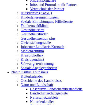
Antragsformulare
Infos und Formulare für Partner
Verzeichnis der Partner
Hilfsdienste (KatSG)
Kindertageseinrichtungen
Soziale Einrichtungen, Hilfsdienste
Frankenwaldklinik
Gesundheitsamt
Gesundheitsfinder
Gesundheitsregion plus
Gleichstellungsstelle
Jobcenter Landkreis Kronach
Medienzentrum
Kreisbibliothek
Kreisjugendamt
Schwangerenberatung
Soziale Angelegenheiten
Natur, Kultur, Tourismus
Kulturkalender
Geschichte des Landkreises
Natur und Landschaft
Geschützte Landschaftsbestandteile
Landschaftsschutzgebiete
Naturschutzgebiete
Naturdenkmäler