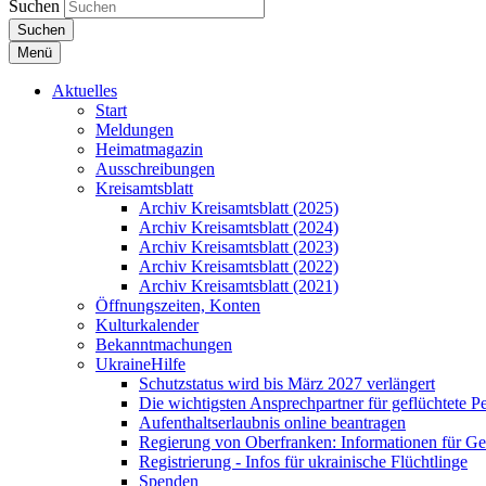
Suchen
Suchen
Menü
Aktuelles
Start
Meldungen
Heimatmagazin
Ausschreibungen
Kreisamtsblatt
Archiv Kreisamtsblatt (2025)
Archiv Kreisamtsblatt (2024)
Archiv Kreisamtsblatt (2023)
Archiv Kreisamtsblatt (2022)
Archiv Kreisamtsblatt (2021)
Öffnungszeiten, Konten
Kulturkalender
Bekanntmachungen
UkraineHilfe
Schutzstatus wird bis März 2027 verlängert
Die wichtigsten Ansprechpartner für geflüchtete 
Aufenthaltserlaubnis online beantragen
Regierung von Oberfranken: Informationen für Gef
Registrierung - Infos für ukrainische Flüchtlinge
Spenden