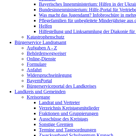
Bayerisches Innenministerium: Hilfen in der Ukrai
Bundesinnenministerium: Hilfe-Portal für Vertrieb
Was macht das Jugendamt? Infobroschüre in mehr
Pflegefamilien für unbegleitete Minderjährige aus 
Helfen
Hilfestellung und Linksammlung der Diakonie für 
Katastrophenschutz
Bürgerservice Landratsamt
Aufgaben A - Z
Behördenwegweiser
Online-Dienste
Formulare
Anfahrt
Widerspruchseinlegung
BayernPortal
Bürgerserviceportal des Landkreises
Landkreis und Gemeinden
Kreisorgane
Landrat und Vertreter
Verzeichnis Kreistagsmitglieder
Fraktionen und Gruppierungen
Ausschüsse des Kreistags
Sonstige Gremien
Termine und Tagesordnungen
Zweckverband Schulzentrum Kronach