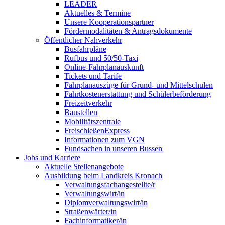
LEADER
Aktuelles & Termine
Unsere Kooperationspartner
Fördermodalitäten & Antragsdokumente
Öffentlicher Nahverkehr
Busfahrpläne
Rufbus und 50/50-Taxi
Online-Fahrplanauskunft
Tickets und Tarife
Fahrplanauszüge für Grund- und Mittelschulen
Fahrtkostenerstattung und Schülerbeförderung
Freizeitverkehr
Baustellen
Mobilitätszentrale
FreischießenExpress
Informationen zum VGN
Fundsachen in unseren Bussen
Jobs und Karriere
Aktuelle Stellenangebote
Ausbildung beim Landkreis Kronach
Verwaltungsfachangestellte/r
Verwaltungswirt/in
Diplomverwaltungswirt/in
Straßenwärter/in
Fachinformatiker/in