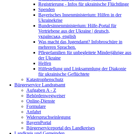
Registrierung - Infos für ukrainische Flüchtlinge
Spenden
Bayerisches Innenministerium: Hilfen in der
Ukrainekrise
Bundesinnenministerium: Hilfe-Portal für
Vertriebene aus der Ukraine | deutsch,
українська, english
Was macht das Jugendamt? Infobroschüre in
mehreren Sprachen.
Pflegefamilien für unbegleitete Minderjährige aus
der Ukraine
Helfen
Hilfestellung und Linksammlung der Diakonie
für ukrainische Geflüchtete
Katastrophenschutz
Bürgerservice Landratsamt
Aufgaben A - Z
Behördenwegweiser
Online-Dienste
Formulare
Anfahrt
Widerspruchseinlegung
BayernPortal
Bürgerserviceportal des Landkreises
Landkreis und Gemeinden