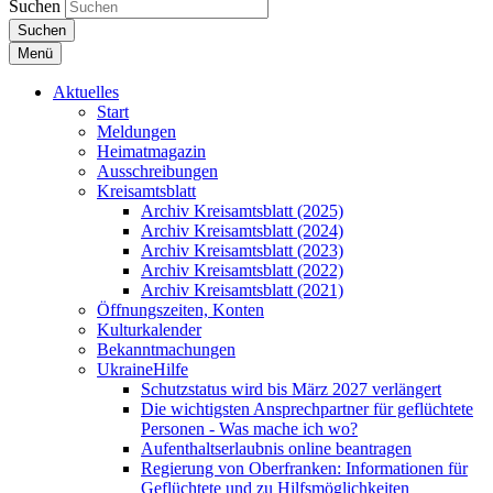
Suchen
Suchen
Menü
Aktuelles
Start
Meldungen
Heimatmagazin
Ausschreibungen
Kreisamtsblatt
Archiv Kreisamtsblatt (2025)
Archiv Kreisamtsblatt (2024)
Archiv Kreisamtsblatt (2023)
Archiv Kreisamtsblatt (2022)
Archiv Kreisamtsblatt (2021)
Öffnungszeiten, Konten
Kulturkalender
Bekanntmachungen
UkraineHilfe
Schutzstatus wird bis März 2027 verlängert
Die wichtigsten Ansprechpartner für geflüchtete
Personen - Was mache ich wo?
Aufenthaltserlaubnis online beantragen
Regierung von Oberfranken: Informationen für
Geflüchtete und zu Hilfsmöglichkeiten