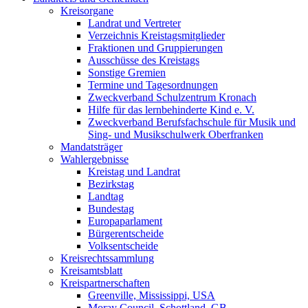
Kreisorgane
Landrat und Vertreter
Verzeichnis Kreistagsmitglieder
Fraktionen und Gruppierungen
Ausschüsse des Kreistags
Sonstige Gremien
Termine und Tagesordnungen
Zweckverband Schulzentrum Kronach
Hilfe für das lernbehinderte Kind e. V.
Zweckverband Berufsfachschule für Musik und
Sing- und Musikschulwerk Oberfranken
Mandatsträger
Wahlergebnisse
Kreistag und Landrat
Bezirkstag
Landtag
Bundestag
Europaparlament
Bürgerentscheide
Volksentscheide
Kreisrechtssammlung
Kreisamtsblatt
Kreispartnerschaften
Greenville, Mississippi, USA
Moray Council, Schottland, GB