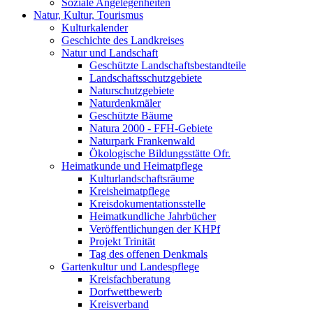
Soziale Angelegenheiten
Natur, Kultur, Tourismus
Kulturkalender
Geschichte des Landkreises
Natur und Landschaft
Geschützte Landschaftsbestandteile
Landschaftsschutzgebiete
Naturschutzgebiete
Naturdenkmäler
Geschützte Bäume
Natura 2000 - FFH-Gebiete
Naturpark Frankenwald
Ökologische Bildungsstätte Ofr.
Heimatkunde und Heimatpflege
Kulturlandschaftsräume
Kreisheimatpflege
Kreisdokumentationsstelle
Heimatkundliche Jahrbücher
Veröffentlichungen der KHPf
Projekt Trinität
Tag des offenen Denkmals
Gartenkultur und Landespflege
Kreisfachberatung
Dorfwettbewerb
Kreisverband